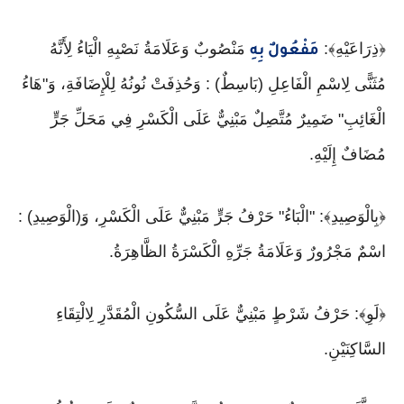
﴿ذِرَاعَيْهِ﴾:
مَنْصُوبٌ وَعَلَامَةُ نَصْبِهِ الْيَاءُ لِأَنَّهُ
مَفْعُولٌ بِهِ
مُثَنًّى لِاسْمِ الْفَاعِلِ (بَاسِطٌ) : وَحُذِفَتْ نُونُهُ لِلْإِضَافَةِ، وَ"هَاءُ
الْغَائِبِ" ضَمِيرٌ مُتَّصِلٌ مَبْنِيٌّ عَلَى الْكَسْرِ فِي مَحَلِّ جَرٍّ
مُضَافٌ إِلَيْهِ.
﴿بِالْوَصِيدِ﴾: "الْبَاءُ" حَرْفُ جَرٍّ مَبْنِيٌّ عَلَى الْكَسْرِ، وَ(الْوَصِيدِ) :
اسْمٌ مَجْرُورٌ وَعَلَامَةُ جَرِّهِ الْكَسْرَةُ الظَّاهِرَةُ.
﴿لَوِ﴾: حَرْفُ شَرْطٍ مَبْنِيٌّ عَلَى السُّكُونِ الْمُقَدَّرِ لِالْتِقَاءِ
السَّاكِنَيْنِ.