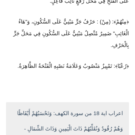
عَلَى الْفَتْحِ فِي مَحَلِّ رَفْعٍ نَائِبُ فَاعِلٍ.
﴿مِنْهُمْ﴾: (مِنْ) : حَرْفُ جَرٍّ مَبْنِيٌّ عَلَى السُّكُونِ، وَ"هَاءُ
الْغَائِبِ" ضَمِيرٌ مُتَّصِلٌ مَبْنِيٌّ عَلَى السُّكُونِ فِي مَحَلِّ جَرٍّ
بِالْحَرْفِ.
﴿رُعْبًا﴾: تَمْيِيزٌ مَنْصُوبٌ وَعَلَامَةُ نَصْبِهِ الْفَتْحَةُ الظَّاهِرَةُ.
اعراب اية 18 من سورة الكهف: وَتَحْسَبُهُمْ أَيْقَاظًا
وَهُمْ رُقُودٌ وَنُقَلِّبُهُمْ ذَاتَ الْيَمِينِ وَذَاتَ الشِّمَالِ -