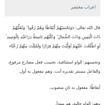
اعراب مختصر
قال الله تعالى: ﴿وَتَحْسَبُهُمْ أَيْقَاظًا وَهُمْ رُقُودٌ ۚ وَنُقَلِّبُهُمْ
ذَاتَ الْيَمِينِ وَذَاتَ الشِّمَالِ ۖ وَكَلْبُهُم بَاسِطٌ ذِرَاعَيْهِ بِالْوَصِيدِ ۚ
لَوِ اطَّلَعْتَ عَلَيْهِمْ لَوَلَّيْتَ مِنْهُمْ فِرَارًا وَلَمُلِئْتَ مِنْهُمْ رُعْبًا﴾
وتحسبهم: الواو استئنافية، تحسب فعل مضارع مرفوع،
والفاعل مستتر تقديره أنت، وهم مفعول به أول.
أيقاظًا: مفعول به ثانٍ منصوب.
وهم: الواو حالية، هم مبتدأ.