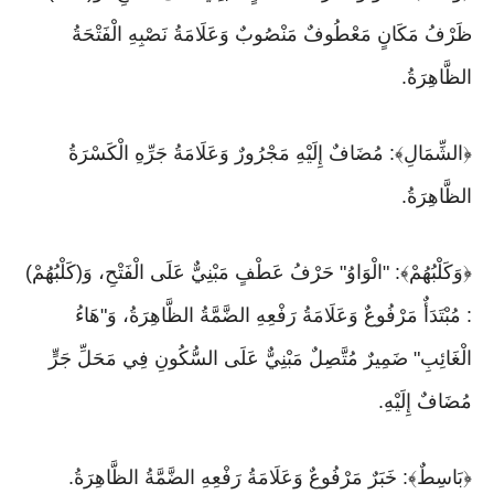
ظَرْفُ مَكَانٍ مَعْطُوفٌ مَنْصُوبٌ وَعَلَامَةُ نَصْبِهِ الْفَتْحَةُ
الظَّاهِرَةُ.
﴿الشِّمَالِ﴾: مُضَافٌ إِلَيْهِ مَجْرُورٌ وَعَلَامَةُ جَرِّهِ الْكَسْرَةُ
الظَّاهِرَةُ.
﴿وَكَلْبُهُمْ﴾: "الْوَاوُ" حَرْفُ عَطْفٍ مَبْنِيٌّ عَلَى الْفَتْحِ، وَ(كَلْبُهُمْ)
: مُبْتَدَأٌ مَرْفُوعٌ وَعَلَامَةُ رَفْعِهِ الضَّمَّةُ الظَّاهِرَةُ، وَ"هَاءُ
الْغَائِبِ" ضَمِيرٌ مُتَّصِلٌ مَبْنِيٌّ عَلَى السُّكُونِ فِي مَحَلِّ جَرٍّ
مُضَافٌ إِلَيْهِ.
﴿بَاسِطٌ﴾: خَبَرٌ مَرْفُوعٌ وَعَلَامَةُ رَفْعِهِ الضَّمَّةُ الظَّاهِرَةُ.