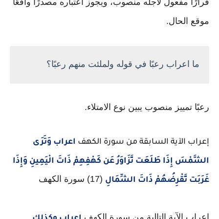
فرارًا مفعول لأجله منصوب، ويجوز اعتباره مصدرًا واقعًا
موقع الحال.
ما اعراب رعبًا في قوله ولملئت منهم رعبًا؟
رعبًا تمييز منصوب يبين نوع الامتلاء.
إعراب الآية السابقة من سورة الكهف
اعراب وَتَرَى
الشَّمْسَ إِذَا طَلَعَت تَّزَاوَرُ عَن كَهْفِهِمْ ذَاتَ الْيَمِينِ وَإِذَا
(17) سورة الكهف
غَرَبَت تَّقْرِضُهُمْ ذَاتَ الشِّمَالِ
إعراب الآية التالية من سورة الكهف
اعراب وكذلك