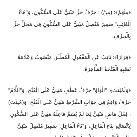
﴿مِنْهُمْ﴾: (مِنْ) : حَرْفُ جَرٍّ مَبْنِيٌّ عَلَى السُّكُونِ، وَ"هَاءُ
الْغَائِبِ" ضَمِيرٌ مُتَّصِلٌ مَبْنِيٌّ عَلَى السُّكُونِ فِي مَحَلِّ جَرٍّ
بِالْحَرْفِ.
﴿فِرَارًا﴾: نَائِبٌ عَنِ الْمَفْعُولِ الْمُطْلَقِ مَنْصُوبٌ وَعَلَامَةُ
نَصْبِهِ الْفَتْحَةُ الظَّاهِرَةُ.
﴿وَلَمُلِئْتَ﴾: "الْوَاوُ" حَرْفُ عَطْفٍ مَبْنِيٌّ عَلَى الْفَتْحِ، وَ"اللَّامُ"
حَرْفٌ وَاقِعٌ فِي جَوَابِ الشَّرْطِ مَبْنِيٌّ عَلَى الْفَتْحِ، وَ(مُلِئْتَ)
: فِعْلٌ مَاضٍ مَبْنِيٌّ لِمَا لَمْ يُسَمَّ فَاعِلُهُ مَبْنِيٌّ عَلَى السُّكُونِ
لِاتِّصَالِهِ بِتَاءِ الْفَاعِلِ، وَ"تَاءُ الْفَاعِلِ" ضَمِيرٌ مُتَّصِلٌ مَبْنِيٌّ