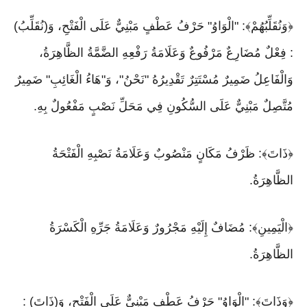
﴿وَنُقَلِّبُهُمْ﴾: "الْوَاوُ" حَرْفُ عَطْفٍ مَبْنِيٌّ عَلَى الْفَتْحِ، وَ(نُقَلِّبُ)
: فِعْلٌ مُضَارِعٌ مَرْفُوعٌ وَعَلَامَةُ رَفْعِهِ الضَّمَّةُ الظَّاهِرَةُ،
وَالْفَاعِلُ ضَمِيرٌ مُسْتَتِرٌ تَقْدِيرُهُ "نَحْنُ"، وَ"هَاءُ الْغَائِبِ" ضَمِيرٌ
مُتَّصِلٌ مَبْنِيٌّ عَلَى السُّكُونِ فِي مَحَلِّ نَصْبٍ مَفْعُولٌ بِهِ.
﴿ذَاتَ﴾: ظَرْفُ مَكَانٍ مَنْصُوبٌ وَعَلَامَةُ نَصْبِهِ الْفَتْحَةُ
الظَّاهِرَةُ.
﴿الْيَمِينِ﴾: مُضَافٌ إِلَيْهِ مَجْرُورٌ وَعَلَامَةُ جَرِّهِ الْكَسْرَةُ
الظَّاهِرَةُ.
﴿وَذَاتَ﴾: "الْوَاوُ" حَرْفُ عَطْفٍ مَبْنِيٌّ عَلَى الْفَتْحِ، وَ(ذَاتَ) :