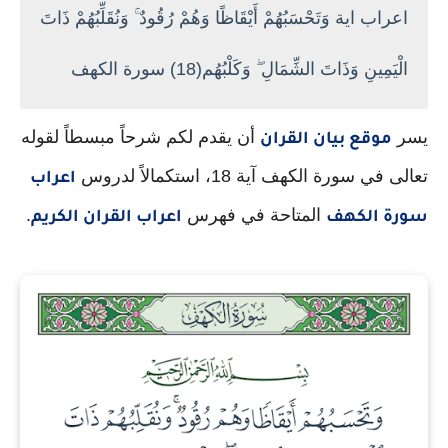
اعراب اية وَتَحْسَبُهُمْ أَيْقَاظًا وَهُمْ رُقُودٌ ۚ وَنُقَلِّبُهُمْ ذَاتَ
الْيَمِينِ وَذَاتَ الشِّمَالِ ۖ وَكَلْبُهُم(18) سورة الكهف
يسر
أن يقدم لكم شرحاً مبسطاً لقوله
موقع بيان القران
تعالى في سورة الكهف آية 18، استكمالاً لدروس
اعراب
المتاحة في فهرس
.
سورة الكهف
اعراب القران الكريم