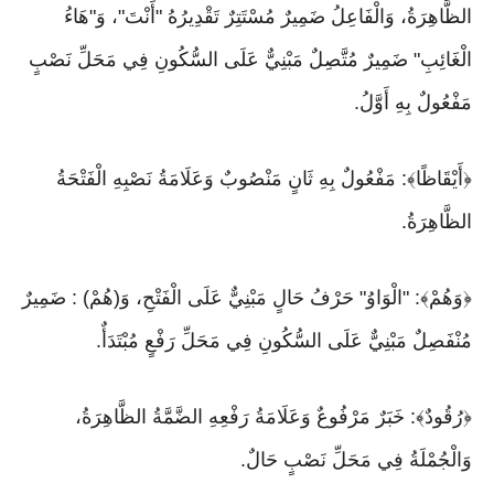
الظَّاهِرَةُ، وَالْفَاعِلُ ضَمِيرٌ مُسْتَتِرٌ تَقْدِيرُهُ "أَنْتَ"، وَ"هَاءُ
الْغَائِبِ" ضَمِيرٌ مُتَّصِلٌ مَبْنِيٌّ عَلَى السُّكُونِ فِي مَحَلِّ نَصْبٍ
مَفْعُولٌ بِهِ أَوَّلُ.
﴿أَيْقَاظًا﴾: مَفْعُولٌ بِهِ ثَانٍ مَنْصُوبٌ وَعَلَامَةُ نَصْبِهِ الْفَتْحَةُ
الظَّاهِرَةُ.
﴿وَهُمْ﴾: "الْوَاوُ" حَرْفُ حَالٍ مَبْنِيٌّ عَلَى الْفَتْحِ، وَ(هُمْ) : ضَمِيرٌ
مُنْفَصِلٌ مَبْنِيٌّ عَلَى السُّكُونِ فِي مَحَلِّ رَفْعٍ مُبْتَدَأٌ.
﴿رُقُودٌ﴾: خَبَرٌ مَرْفُوعٌ وَعَلَامَةُ رَفْعِهِ الضَّمَّةُ الظَّاهِرَةُ،
وَالْجُمْلَةُ فِي مَحَلِّ نَصْبٍ حَالٌ.