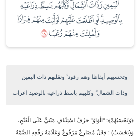
وتحسبهم أيقاظا وهم رقود ۚ ونقلبهم ذات اليمين
وذات الشمال ۖ وكلبهم باسط ذراعيه بالوصيد اعراب
﴿وَتَحْسَبُهُمْ﴾: "الْوَاوُ" حَرْفُ اسْتِئْنَافٍ مَبْنِيٌّ عَلَى الْفَتْحِ،
وَ(تَحْسَبُ) : فِعْلٌ مُضَارِعٌ مَرْفُوعٌ وَعَلَامَةُ رَفْعِهِ الضَّمَّةُ