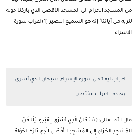
من المسجد الحرام إلى المسجد الأقصى الذي باركنا حوله
لنريه من آياتنا ۚ إنه هو السميع البصير (1)اعراب سورة
الاسراء
اعراب اية 1 من سورة الإسراء: سبحان الذي أسرى
بعبده - اعراب مختصر
قال الله تعالى:
﴿سُبْحَانَ الَّذِي أَسْرَىٰ بِعَبْدِهِ لَيْلًا مِّنَ
الْمَسْجِدِ الْحَرَامِ إِلَى الْمَسْجِدِ الْأَقْصَى الَّذِي بَارَكْنَا حَوْلَهُ