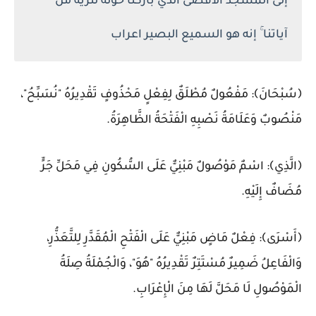
إلى المسجد الأقصى الذي باركنا حوله لنريه من
آياتنا ۚ إنه هو السميع البصير اعراب
﴿سُبْحَانَ﴾: مَفْعُولٌ مُطْلَقٌ لِفِعْلٍ مَحْذُوفٍ تَقْدِيرُهُ "نُسَبِّحُ"،
مَنْصُوبٌ وَعَلَامَةُ نَصْبِهِ الْفَتْحَةُ الظَّاهِرَةُ.
﴿الَّذِي﴾: اسْمٌ مَوْصُولٌ مَبْنِيٌّ عَلَى السُّكُونِ فِي مَحَلِّ جَرٍّ
مُضَافٌ إِلَيْهِ.
﴿أَسْرَى﴾: فِعْلٌ مَاضٍ مَبْنِيٌّ عَلَى الْفَتْحِ الْمُقَدَّرِ لِلتَّعَذُّرِ،
وَالْفَاعِلُ ضَمِيرٌ مُسْتَتِرٌ تَقْدِيرُهُ "هُوَ"، وَالْجُمْلَةُ صِلَةُ
الْمَوْصُولِ لَا مَحَلَّ لَهَا مِنَ الْإِعْرَابِ.