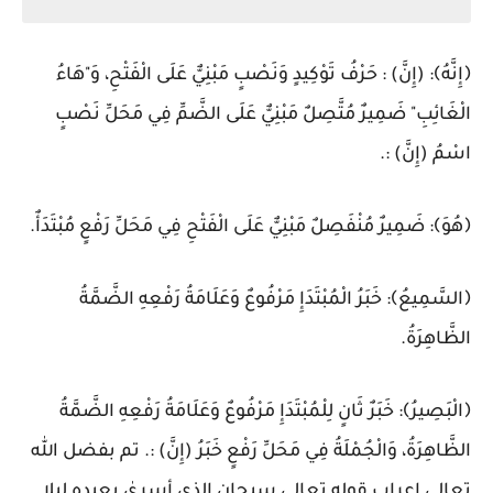
﴿إِنَّهُ﴾: (إِنَّ) : حَرْفُ تَوْكِيدٍ وَنَصْبٍ مَبْنِيٌّ عَلَى الْفَتْحِ، وَ"هَاءُ
الْغَائِبِ" ضَمِيرٌ مُتَّصِلٌ مَبْنِيٌّ عَلَى الضَّمِّ فِي مَحَلِّ نَصْبٍ
اسْمُ (إِنَّ) :.
﴿هُوَ﴾: ضَمِيرٌ مُنْفَصِلٌ مَبْنِيٌّ عَلَى الْفَتْحِ فِي مَحَلِّ رَفْعٍ مُبْتَدَأٌ.
﴿السَّمِيعُ﴾: خَبَرُ الْمُبْتَدَإِ مَرْفُوعٌ وَعَلَامَةُ رَفْعِهِ الضَّمَّةُ
الظَّاهِرَةُ.
﴿الْبَصِيرُ﴾: خَبَرٌ ثَانٍ لِلْمُبْتَدَإِ مَرْفُوعٌ وَعَلَامَةُ رَفْعِهِ الضَّمَّةُ
الظَّاهِرَةُ، وَالْجُمْلَةُ فِي مَحَلِّ رَفْعٍ خَبَرُ (إِنَّ) :. تم بفضل الله
تعالى اعراب قوله تعالى سبحان الذي أسرىٰ بعبده ليلا