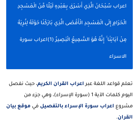
اعراب سُبْحَانَ الَّذِي أَسْرَىٰ بِعَبْدِهِ لَيْلًا مِّنَ الْمَسْجِدِ
الْحَرَامِ إِلَى الْمَسْجِدِ الْأَقْصَى الَّذِي بَارَكْنَا حَوْلَهُ لِنُرِيَهُ
مِنْ آيَاتِنَا ۚ إِنَّهُ هُوَ السَّمِيعُ الْبَصِيرُ (1)اعراب سورة
الاسراء
تعلم قواعد اللغة عبر
اعراب القران الكريم
، حيث نفصل
اليوم كلمات الآية 1 (سورة الإسراء)، وهي جزء من
مشروع
اعراب سورة الإسراء بالتفصيل
في
موقع بيان
القران
.