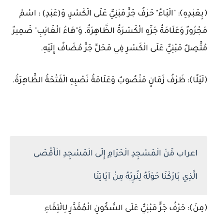
﴿بِعَبْدِهِ﴾: "الْبَاءُ" حَرْفُ جَرٍّ مَبْنِيٌّ عَلَى الْكَسْرِ، وَ(عَبْدِ) : اسْمٌ
مَجْرُورٌ وَعَلَامَةُ جَرِّهِ الْكَسْرَةُ الظَّاهِرَةُ، وَ"هَاءُ الْغَائِبِ" ضَمِيرٌ
مُتَّصِلٌ مَبْنِيٌّ عَلَى الْكَسْرِ فِي مَحَلِّ جَرٍّ مُضَافٌ إِلَيْهِ.
﴿لَيْلًا﴾: ظَرْفُ زَمَانٍ مَنْصُوبٌ وَعَلَامَةُ نَصْبِهِ الْفَتْحَةُ الظَّاهِرَةُ.
اعراب مِّنَ الْمَسْجِدِ الْحَرَامِ إِلَى الْمَسْجِدِ الْأَقْصَى
الَّذِي بَارَكْنَا حَوْلَهُ لِنُرِيَهُ مِنْ آيَاتِنَا
﴿مِنَ﴾: حَرْفُ جَرٍّ مَبْنِيٌّ عَلَى السُّكُونِ الْمُقَدَّرِ لِالْتِقَاءِ