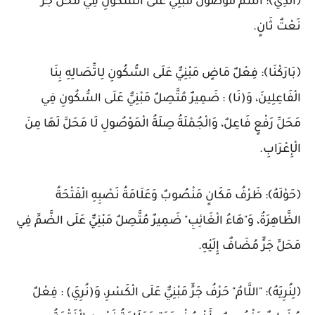
﴿الَّذِي﴾: اسْمٌ مَوْصُولٌ مَبْنِيٌّ عَلَى السُّكُونِ فِي مَحَلِّ جَرٍّ
نَعْتٌ ثَانٍ.
﴿بَارَكْنَا﴾: فِعْلٌ مَاضٍ مَبْنِيٌّ عَلَى السُّكُونِ لِاتِّصَالِهِ بِنَا
الْفَاعِلِينَ، وَ(نَا) : ضَمِيرٌ مُتَّصِلٌ مَبْنِيٌّ عَلَى السُّكُونِ فِي
مَحَلِّ رَفْعٍ فَاعِلٌ، وَالْجُمْلَةُ صِلَةُ الْمَوْصُولِ لَا مَحَلَّ لَهَا مِنَ
الْإِعْرَابِ.
﴿حَوْلَهُ﴾: ظَرْفُ مَكَانٍ مَنْصُوبٌ وَعَلَامَةُ نَصْبِهِ الْفَتْحَةُ
الظَّاهِرَةُ، وَ"هَاءُ الْغَائِبِ" ضَمِيرٌ مُتَّصِلٌ مَبْنِيٌّ عَلَى الضَّمِّ فِي
مَحَلِّ جَرٍّ مُضَافٌ إِلَيْهِ.
﴿لِنُرِيَهُ﴾: "اللَّامُ" حَرْفُ جَرٍّ مَبْنِيٌّ عَلَى الْكَسْرِ، وَ(نُرِيَ) : فِعْلٌ