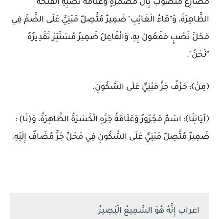
مُضَارِعٌ مَنْصُوبٌ بِأَنْ مُضْمَرَةٍ وَعَلَامَةُ نَصْبِهِ الْفَتْحَةُ
الظَّاهِرَةُ، وَ"هَاءُ الْغَائِبِ" ضَمِيرٌ مُتَّصِلٌ مَبْنِيٌّ عَلَى الضَّمِّ فِي
مَحَلِّ نَصْبٍ مَفْعُولٌ بِهِ، وَالْفَاعِلُ ضَمِيرٌ مُسْتَتِرٌ تَقْدِيرُهُ
"نَحْنُ".
﴿مِنْ﴾: حَرْفُ جَرٍّ مَبْنِيٌّ عَلَى السُّكُونِ.
﴿آيَاتِنَا﴾: اسْمٌ مَجْرُورٌ وَعَلَامَةُ جَرِّهِ الْكَسْرَةُ الظَّاهِرَةُ، وَ(نَا) :
ضَمِيرٌ مُتَّصِلٌ مَبْنِيٌّ عَلَى السُّكُونِ فِي مَحَلِّ جَرٍّ مُضَافٌ إِلَيْهِ.
اعراب إِنَّهُ هُوَ السَّمِيعُ الْبَصِيرُ