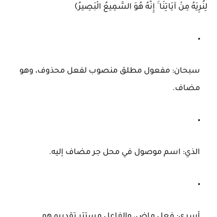
لِنُرِيَهُ مِنْ آيَاتِنَا ۚ إِنَّهُ هُوَ السَّمِيعُ الْبَصِيرُ﴾
سبحان:
مفعول مطلق منصوب لفعل محذوف، وهو
مضاف.
الذي:
اسم موصول في محل جر مضاف إليه.
أسرى:
فعل ماضٍ، والفاعل مستتر تقديره
هو
.