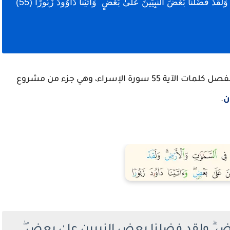
اعراب وَرَبُّكَ أَعْلَمُ بِمَن فِي السَّمَاوَاتِ وَالْأَرْضِ ۗ وَلَقَدْ فَضَّلْنَا بَعْضَ النَّبِيِّينَ عَلَىٰ بَعْضٍ ۖ وَآتَيْنَا دَاوُودَ زَبُورًا (55)
ت الآية 55 سورة الإسراء، وهي جزء من مشروع
ن
.