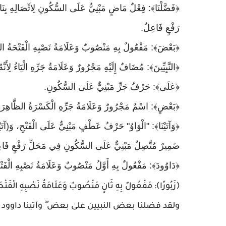
﴿فَضَّلْنَا﴾: فِعْلٌ مَاضٍ مَبْنِيٌّ عَلَى السُّكُونِ لِاتِّصَالِهِ بِن
رَفْعٍ فَاعِلٌ.
﴿بَعْضَ﴾: مَفْعُولٌ بِهِ مَنْصُوبٌ وَعَلَامَةُ نَصْبِهِ الْفَتْحَةُ الظ
﴿النَّبِيِّينَ﴾: مُضَافٌ إِلَيْهِ مَجْرُورٌ وَعَلَامَةُ جَرِّهِ الْيَاءُ لِأَنَّ
﴿عَلَى﴾: حَرْفُ جَرٍّ مَبْنِيٌّ عَلَى السُّكُونِ.
﴿بَعْضٍ﴾: اسْمٌ مَجْرُورٌ وَعَلَامَةُ جَرِّهِ الْكَسْرَةُ الظَّاهِرَة
﴿وَآتَيْنَا﴾: "الْوَاوُ" حَرْفُ عَطْفٍ مَبْنِيٌّ عَلَى الْفَتْحِ، وَ(آتَيْ
ضَمِيرٌ مُتَّصِلٌ مَبْنِيٌّ عَلَى السُّكُونِ فِي مَحَلِّ رَفْعٍ فَاع
﴿دَاوُودَ﴾: مَفْعُولٌ بِهِ أَوَّلُ مَنْصُوبٌ وَعَلَامَةُ نَصْبِهِ الْفَتْ
﴿زَبُورًا﴾: مَفْعُولٌ بِهِ ثَانٍ مَنْصُوبٌ وَعَلَامَةُ نَصْبِهِ الْفَتْحَ
ولقد فضلنا بعض النبيين علىٰ بعض ۖ وآتينا داوود زبورا (55) سورة