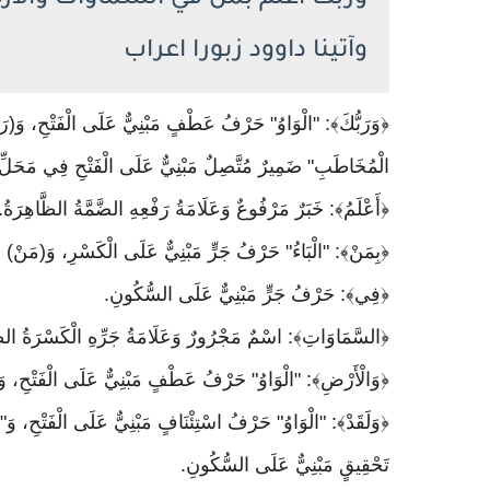
وربك أعلم بمن في السماوات والأر
وآتينا داوود زبورا اعراب
﴿وَرَبُّكَ﴾: "الْوَاوُ" حَرْفُ عَطْفٍ مَبْنِيٌّ عَلَى الْفَتْحِ، وَ(رَبّ
الْمُخَاطَبِ" ضَمِيرٌ مُتَّصِلٌ مَبْنِيٌّ عَلَى الْفَتْحِ فِي مَحَلِّ 
﴿أَعْلَمُ﴾: خَبَرٌ مَرْفُوعٌ وَعَلَامَةُ رَفْعِهِ الضَّمَّةُ الظَّاهِرَةُ.
﴿بِمَنْ﴾: "الْبَاءُ" حَرْفُ جَرٍّ مَبْنِيٌّ عَلَى الْكَسْرِ، وَ(مَنْ
﴿فِي﴾: حَرْفُ جَرٍّ مَبْنِيٌّ عَلَى السُّكُونِ.
﴿السَّمَاوَاتِ﴾: اسْمٌ مَجْرُورٌ وَعَلَامَةُ جَرِّهِ الْكَسْرَةُ الظَّا
﴿وَالْأَرْضِ﴾: "الْوَاوُ" حَرْفُ عَطْفٍ مَبْنِيٌّ عَلَى الْفَتْحِ، وَ
﴿وَلَقَدْ﴾: "الْوَاوُ" حَرْفُ اسْتِئْنَافٍ مَبْنِيٌّ عَلَى الْفَتْحِ، وَ
تَحْقِيقٍ مَبْنِيٌّ عَلَى السُّكُونِ.