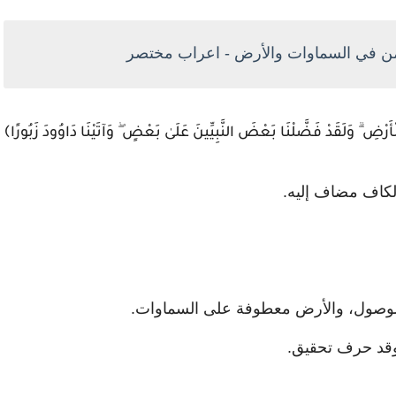
ْضِ ۗ وَلَقَدْ فَضَّلْنَا بَعْضَ النَّبِيِّينَ عَلَىٰ بَعْضٍ ۖ وَآتَيْنَا دَاوُودَ زَبُورًا﴾
الكاف مضاف إليه.
وصول، والأرض معطوفة على السماوات.
 وقد حرف تحقيق.