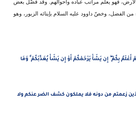
والأرض، فهو يعلم مراتب عباده وأحوالهم. وقد فضّل بعض
ن الفضل، وخصّ داوود عليه السلام بإيتائه الزبور، وهو
أَعْلَمُ بِكُمْ ۖ إِن يَشَأْ يَرْحَمْكُمْ أَوْ إِن يَشَأْ يُعَذِّبْكُمْ ۚ وَمَا
ذين زعمتم من دونه فلا يملكون كشف الضر عنكم ولا