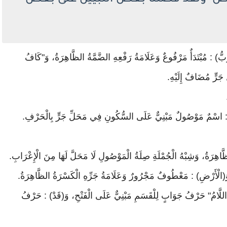
ض ۗ ولقد فضلنا بعض النبيين علىٰ بعض ۖ
ُ) : مُبْتَدَأٌ مَرْفُوعٌ وَعَلَامَةُ رَفْعِهِ الضَّمَّةُ الظَّاهِرَةُ، وَ"كَافُ
جَرٍّ مُضَافٌ إِلَيْهِ.
) : اسْمٌ مَوْصُولٌ مَبْنِيٌّ عَلَى السُّكُونِ فِي مَحَلِّ جَرٍّ بِالْحَرْفِ.
هِرَةُ، وَشِبْهُ الْجُمْلَةِ صِلَةُ الْمَوْصُولِ لَا مَحَلَّ لَهَا مِنَ الْإِعْرَابِ.
(الْأَرْضِ) : مَعْطُوفٌ مَجْرُورٌ وَعَلَامَةُ جَرِّهِ الْكَسْرَةُ الظَّاهِرَةُ.
"اللَّامُ" حَرْفُ جَوَابٍ لِلْقَسَمِ مَبْنِيٌّ عَلَى الْفَتْحِ، وَ(قَدْ) : حَرْفُ