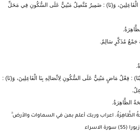
َا الْفَاعِلِينَ، وَ(نَا) : ضَمِيرٌ مُتَّصِلٌ مَبْنِيٌّ عَلَى السُّكُونِ فِي مَحَلِّ
َّاهِرَةُ.
هُ جَمْعُ مُذَكَّرٍ سَالِمٌ.
ُ.
نَا) : فِعْلٌ مَاضٍ مَبْنِيٌّ عَلَى السُّكُونِ لِاتِّصَالِهِ بِنَا الْفَاعِلِينَ، وَ(نَا) :
ِلٌ.
حَةُ الظَّاهِرَةُ.
ةُ الظَّاهِرَةُ.
اعراب وربك أعلم بمن في السماوات والأرض ۗ
 الاسراء