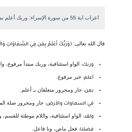
اعراب اية 55 من سورة الإسراء: وربك أعلم بمن في السماوات والأرض - اعراب مختصر
قال الله تعالى:
﴿وَرَبُّكَ أَعْلَمُ بِمَن فِي السَّمَاوَاتِ وَالْأَر
الواو استئنافية، وربك مبتدأ مرفوع، و
وربك:
خبر مرفوع.
أعلم:
جار ومجرور متعلقان بـ أعلم.
بمن:
جار ومجرور صلة الم
في السماوات والأرض:
الواو استئنافية، واللام موطئة للقسم،
ولقد:
فعل ماض، ونا فاعل.
فضلنا: