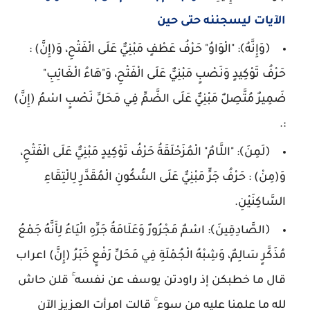
الآيات ليسجننه حتى حين
﴿وَإِنَّهُ﴾: "الْوَاوُ" حَرْفُ عَطْفٍ مَبْنِيٌّ عَلَى الْفَتْحِ، وَ(إِنَّ) :
حَرْفُ تَوْكِيدٍ وَنَصْبٍ مَبْنِيٌّ عَلَى الْفَتْحِ، وَ"هَاءُ الْغَائِبِ"
ضَمِيرٌ مُتَّصِلٌ مَبْنِيٌّ عَلَى الضَّمِّ فِي مَحَلِّ نَصْبٍ اسْمُ (إِنَّ)
:.
﴿لَمِنَ﴾: "اللَّامُ" الْمُزَحْلَقَةُ حَرْفُ تَوْكِيدٍ مَبْنِيٌّ عَلَى الْفَتْحِ،
وَ(مِنْ) : حَرْفُ جَرٍّ مَبْنِيٌّ عَلَى السُّكُونِ الْمُقَدَّرِ لِالْتِقَاءِ
السَّاكِنَيْنِ.
﴿الصَّادِقِينَ﴾: اسْمٌ مَجْرُورٌ وَعَلَامَةُ جَرِّهِ الْيَاءُ لِأَنَّهُ جَمْعُ
مُذَكَّرٍ سَالِمٌ، وَشِبْهُ الْجُمْلَةِ فِي مَحَلِّ رَفْعٍ خَبَرُ (إِنَّ) اعراب
قال ما خطبكن إذ راودتن يوسف عن نفسه ۚ قلن حاش
لله ما علمنا عليه من سوء ۚ قالت امرأت العزيز الآن