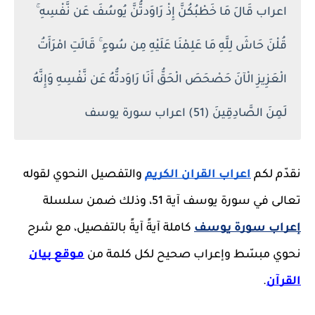
اعراب قَالَ مَا خَطْبُكُنَّ إِذْ رَاوَدتُّنَّ يُوسُفَ عَن نَّفْسِهِ ۚ
قُلْنَ حَاشَ لِلَّهِ مَا عَلِمْنَا عَلَيْهِ مِن سُوءٍ ۚ قَالَتِ امْرَأَتُ
الْعَزِيزِ الْآنَ حَصْحَصَ الْحَقُّ أَنَا رَاوَدتُّهُ عَن نَّفْسِهِ وَإِنَّهُ
لَمِنَ الصَّادِقِينَ (51) اعراب سورة يوسف
نقدّم لكم
اعراب القران الكريم
والتفصيل النحوي لقوله
تعالى في سورة يوسف آية 51، وذلك ضمن سلسلة
إعراب سورة يوسف
كاملة آيةً آيةً بالتفصيل، مع شرح
نحوي مبسّط وإعراب صحيح لكل كلمة من
موقع بيان
القرآن
.