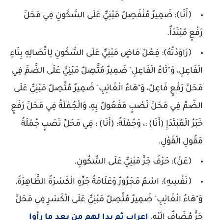
﴿أَنَا﴾: ضَمِيرٌ مُنْفَصِلٌ مَبْنِيٌّ عَلَى السُّكُونِ فِي مَحَلِّ
رَفْعٍ مُبْتَدَأٌ.
﴿رَاوَدْتُهُ﴾: فِعْلٌ مَاضٍ مَبْنِيٌّ عَلَى السُّكُونِ لِاتِّصَالِهِ بِتَاءِ
الْفَاعِلِ، وَ"تَاءُ الْفَاعِلِ" ضَمِيرٌ مُتَّصِلٌ مَبْنِيٌّ عَلَى الضَّمِّ فِي
مَحَلِّ رَفْعٍ فَاعِلٌ، وَ"هَاءُ الْغَائِبِ" ضَمِيرٌ مُتَّصِلٌ مَبْنِيٌّ عَلَى
الضَّمِّ فِي مَحَلِّ نَصْبٍ مَفْعُولٌ بِهِ، وَالْجُمْلَةُ فِي مَحَلِّ رَفْعٍ
خَبَرُ الْمُبْتَدَإِ (أَنَا) :، وَجُمْلَةُ: (أَنَا) : فِي مَحَلِّ نَصْبٍ جُمْلَةُ
مَقُولِ الْقَوْلِ.
﴿عَنْ﴾: حَرْفُ جَرٍّ مَبْنِيٌّ عَلَى السُّكُونِ.
﴿نَفْسِهِ﴾: اسْمٌ مَجْرُورٌ وَعَلَامَةُ جَرِّهِ الْكَسْرَةُ الظَّاهِرَةُ،
وَ"هَاءُ الْغَائِبِ" ضَمِيرٌ مُتَّصِلٌ مَبْنِيٌّ عَلَى الْكَسْرِ فِي مَحَلِّ
جَرٍّ مُضَافٌ إِلَيْهِ.
اعراب ثم بدا لهم من بعد ما رأوا