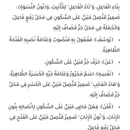
بِتَاءِ الْفَاعِلِ، وَ"تَاءُ الْفَاعِلِ" لِلتَّأْنِيثِ، وَ(نُونُ النِّسْوَةِ) :
ضَمِيرٌ مُتَّصِلٌ مَبْنِيٌّ عَلَى السُّكُونِ فِي مَحَلِّ رَفْعٍ فَاعِلٌ،
وَالْجُمْلَةُ فِي مَحَلِّ جَرٍّ مُضَافٌ إِلَيْهِ.
﴿يُوسُفَ﴾: مَفْعُولٌ بِهِ مَنْصُوبٌ وَعَلَامَةُ نَصْبِهِ الْفَتْحَةُ
الظَّاهِرَةُ.
﴿عَنْ﴾: حَرْفُ جَرٍّ مَبْنِيٌّ عَلَى السُّكُونِ.
﴿نَفْسِهِ﴾: اسْمٌ مَجْرُورٌ وَعَلَامَةُ جَرِّهِ الْكَسْرَةُ الظَّاهِرَةُ،
وَ"هَاءُ الْغَائِبِ" ضَمِيرٌ مُتَّصِلٌ مَبْنِيٌّ عَلَى الْكَسْرِ فِي مَحَلِّ
جَرٍّ مُضَافٌ إِلَيْهِ.
﴿قُلْنَ﴾: فِعْلٌ مَاضٍ مَبْنِيٌّ عَلَى السُّكُونِ لِاتِّصَالِهِ بِنُونِ
الْإِنَاثِ، وَ"نُونُ الْإِنَاثِ" ضَمِيرٌ مُتَّصِلٌ مَبْنِيٌّ عَلَى الْفَتْحِ فِي
مَحَلِّ رَفْعٍ فَاعِلٌ.