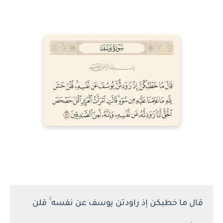
قال ما خطبكن إذ راودتن يوسف عن نفسه ۚ قلن