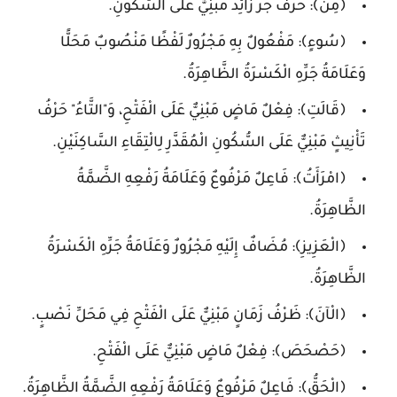
﴿مِنْ﴾: حَرْفُ جَرٍّ زَائِدٌ مَبْنِيٌّ عَلَى السُّكُونِ.
﴿سُوءٍ﴾: مَفْعُولٌ بِهِ مَجْرُورٌ لَفْظًا مَنْصُوبٌ مَحَلًّا
وَعَلَامَةُ جَرِّهِ الْكَسْرَةُ الظَّاهِرَةُ.
﴿قَالَتِ﴾: فِعْلٌ مَاضٍ مَبْنِيٌّ عَلَى الْفَتْحِ، وَ"التَّاءُ" حَرْفُ
تَأْنِيثٍ مَبْنِيٌّ عَلَى السُّكُونِ الْمُقَدَّرِ لِالْتِقَاءِ السَّاكِنَيْنِ.
﴿امْرَأَتُ﴾: فَاعِلٌ مَرْفُوعٌ وَعَلَامَةُ رَفْعِهِ الضَّمَّةُ
الظَّاهِرَةُ.
﴿الْعَزِيزِ﴾: مُضَافٌ إِلَيْهِ مَجْرُورٌ وَعَلَامَةُ جَرِّهِ الْكَسْرَةُ
الظَّاهِرَةُ.
﴿الْآنَ﴾: ظَرْفُ زَمَانٍ مَبْنِيٌّ عَلَى الْفَتْحِ فِي مَحَلِّ نَصْبٍ.
﴿حَصْحَصَ﴾: فِعْلٌ مَاضٍ مَبْنِيٌّ عَلَى الْفَتْحِ.
﴿الْحَقُّ﴾: فَاعِلٌ مَرْفُوعٌ وَعَلَامَةُ رَفْعِهِ الضَّمَّةُ الظَّاهِرَةُ.