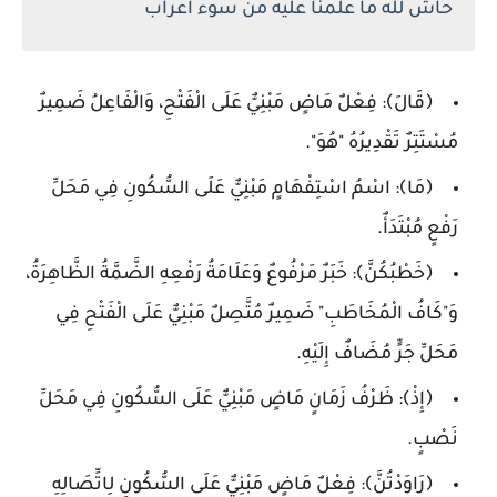
حاش لله ما علمنا عليه من سوء اعراب
﴿قَالَ﴾: فِعْلٌ مَاضٍ مَبْنِيٌّ عَلَى الْفَتْحِ، وَالْفَاعِلُ ضَمِيرٌ
مُسْتَتِرٌ تَقْدِيرُهُ "هُوَ".
﴿مَا﴾: اسْمُ اسْتِفْهَامٍ مَبْنِيٌّ عَلَى السُّكُونِ فِي مَحَلِّ
رَفْعٍ مُبْتَدَأٌ.
﴿خَطْبُكُنَّ﴾: خَبَرٌ مَرْفُوعٌ وَعَلَامَةُ رَفْعِهِ الضَّمَّةُ الظَّاهِرَةُ،
وَ"كَافُ الْمُخَاطَبِ" ضَمِيرٌ مُتَّصِلٌ مَبْنِيٌّ عَلَى الْفَتْحِ فِي
مَحَلِّ جَرٍّ مُضَافٌ إِلَيْهِ.
﴿إِذْ﴾: ظَرْفُ زَمَانٍ مَاضٍ مَبْنِيٌّ عَلَى السُّكُونِ فِي مَحَلِّ
نَصْبٍ.
﴿رَاوَدْتُنَّ﴾: فِعْلٌ مَاضٍ مَبْنِيٌّ عَلَى السُّكُونِ لِاتِّصَالِهِ