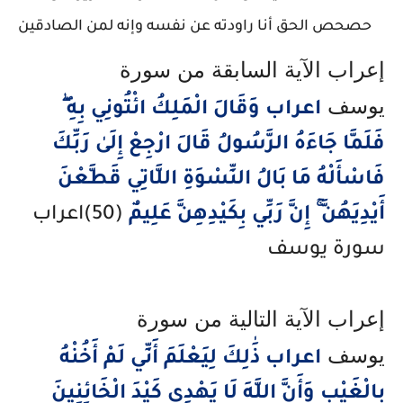
حصحص الحق أنا راودته عن نفسه وإنه لمن الصادقين
إعراب الآية السابقة من سورة
يوسف
اعراب وَقَالَ الْمَلِكُ ائْتُونِي بِهِ ۖ
فَلَمَّا جَاءَهُ الرَّسُولُ قَالَ ارْجِعْ إِلَىٰ رَبِّكَ
فَاسْأَلْهُ مَا بَالُ النِّسْوَةِ اللَّاتِي قَطَّعْنَ
أَيْدِيَهُنَّ ۚ إِنَّ رَبِّي بِكَيْدِهِنَّ عَلِيمٌ
(50)اعراب
سورة يوسف
إعراب الآية التالية من سورة
يوسف
اعراب ذَٰلِكَ لِيَعْلَمَ أَنِّي لَمْ أَخُنْهُ
بِالْغَيْبِ وَأَنَّ اللَّهَ لَا يَهْدِي كَيْدَ الْخَائِنِينَ