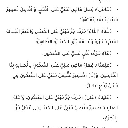
﴿حَاشَ﴾: فِعْلٌ مَاضٍ مَبْنِيٌّ عَلَى الْفَتْحِ، وَالْفَاعِلُ ضَمِيرٌ
مُسْتَتِرٌ تَقْدِيرُهُ "هُوَ".
﴿لِلَّهِ﴾: "اللَّامُ" حَرْفُ جَرٍّ مَبْنِيٌّ عَلَى الْكَسْرِ، وَاسْمُ الْجَلَالَةِ
اسْمٌ مَجْرُورٌ وَعَلَامَةُ جَرِّهِ الْكَسْرَةُ الظَّاهِرَةُ.
﴿مَا﴾: حَرْفُ نَفْيٍ مَبْنِيٌّ عَلَى السُّكُونِ.
﴿عَلِمْنَا﴾: فِعْلٌ مَاضٍ مَبْنِيٌّ عَلَى السُّكُونِ لِاتِّصَالِهِ بِنَا
الْفَاعِلِينَ، وَ(نَا) : ضَمِيرٌ مُتَّصِلٌ مَبْنِيٌّ عَلَى السُّكُونِ فِي
مَحَلِّ رَفْعٍ فَاعِلٌ.
﴿عَلَيْهِ﴾: (عَلَى) : حَرْفُ جَرٍّ مَبْنِيٌّ عَلَى السُّكُونِ، وَ"هَاءُ
الْغَائِبِ" ضَمِيرٌ مُتَّصِلٌ مَبْنِيٌّ عَلَى الْكَسْرِ فِي مَحَلِّ جَرٍّ
بِالْحَرْفِ.