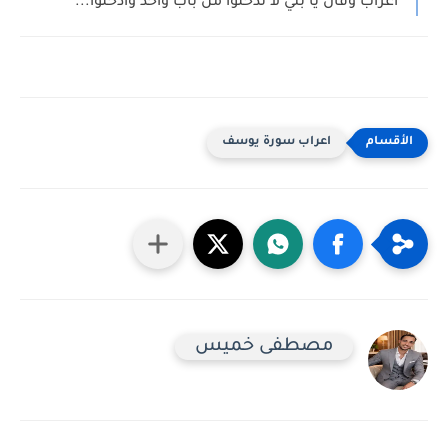
اعراب وقال يا بني لا تدخلوا من باب واحد وادخلوا...
اعراب سورة يوسف
مصطفى خميس