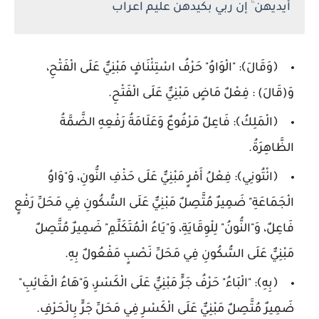
أيديهن ۚ إن ربي بكيدهن عليم اعراب
﴿وَقَالَ﴾: "الْوَاوُ" حَرْفُ اسْتِئْنَافٍ مَبْنِيٌّ عَلَى الْفَتْحِ،
وَ(قَالَ) : فِعْلٌ مَاضٍ مَبْنِيٌّ عَلَى الْفَتْحِ.
﴿الْمَلِكُ﴾: فَاعِلٌ مَرْفُوعٌ وَعَلَامَةُ رَفْعِهِ الضَّمَّةُ
الظَّاهِرَةُ.
﴿ائْتُونِي﴾: فِعْلُ أَمْرٍ مَبْنِيٌّ عَلَى حَذْفِ النُّونِ، وَ"وَاوُ
الْجَمَاعَةِ" ضَمِيرٌ مُتَّصِلٌ مَبْنِيٌّ عَلَى السُّكُونِ فِي مَحَلِّ رَفْعٍ
فَاعِلٌ، وَ"النُّونُ" لِلْوِقَايَةِ، وَ"يَاءُ الْمُتَكَلِّمِ" ضَمِيرٌ مُتَّصِلٌ
مَبْنِيٌّ عَلَى السُّكُونِ فِي مَحَلِّ نَصْبٍ مَفْعُولٌ بِهِ.
﴿بِهِ﴾: "الْبَاءُ" حَرْفُ جَرٍّ مَبْنِيٌّ عَلَى الْكَسْرِ، وَ"هَاءُ الْغَائِبِ"
ضَمِيرٌ مُتَّصِلٌ مَبْنِيٌّ عَلَى الْكَسْرِ فِي مَحَلِّ جَرٍّ بِالْحَرْفِ.