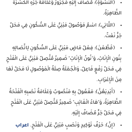
﴿النِّسْوَةِ﴾: مُضَافٌ إِلَيْهِ مَجْرُورٌ وَعَلَامَةُ جَرِّهِ الْكَسْرَةُ
الظَّاهِرَةُ.
﴿اللَّاتِي﴾: اسْمٌ مَوْصُولٌ مَبْنِيٌّ عَلَى السُّكُونِ فِي مَحَلِّ
جَرٍّ نَعْتٌ.
﴿قَطَّعْنَ﴾: فِعْلٌ مَاضٍ مَبْنِيٌّ عَلَى السُّكُونِ لِاتِّصَالِهِ
بِنُونِ الْإِنَاثِ، وَ"نُونُ الْإِنَاثِ" ضَمِيرٌ مُتَّصِلٌ مَبْنِيٌّ عَلَى الْفَتْحِ
فِي مَحَلِّ رَفْعٍ فَاعِلٌ، وَالْجُمْلَةُ صِلَةُ الْمَوْصُولِ لَا مَحَلَّ لَهَا
مِنَ الْإِعْرَابِ.
﴿أَيْدِيَهُنَّ﴾: مَفْعُولٌ بِهِ مَنْصُوبٌ وَعَلَامَةُ نَصْبِهِ الْفَتْحَةُ
الظَّاهِرَةُ، وَ"هَاءُ الْغَائِبِ" ضَمِيرٌ مُتَّصِلٌ مَبْنِيٌّ عَلَى الْفَتْحِ
فِي مَحَلِّ جَرٍّ مُضَافٌ إِلَيْهِ.
﴿إِنَّ﴾: حَرْفُ تَوْكِيدٍ وَنَصْبٍ مَبْنِيٌّ عَلَى الْفَتْحِ.
اعراب