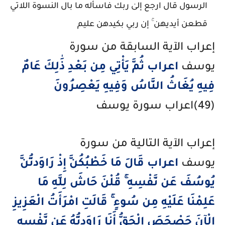
الرسول قال ارجع إلىٰ ربك فاسأله ما بال النسوة اللاتي
قطعن أيديهن ۚ إن ربي بكيدهن عليم
إعراب الآية السابقة من سورة
يوسف
اعراب ثُمَّ يَأْتِي مِن بَعْدِ ذَٰلِكَ عَامٌ
فِيهِ يُغَاثُ النَّاسُ وَفِيهِ يَعْصِرُونَ
(49)اعراب سورة يوسف
إعراب الآية التالية من سورة
يوسف
اعراب قَالَ مَا خَطْبُكُنَّ إِذْ رَاوَدتُّنَّ
يُوسُفَ عَن نَّفْسِهِ ۚ قُلْنَ حَاشَ لِلَّهِ مَا
عَلِمْنَا عَلَيْهِ مِن سُوءٍ ۚ قَالَتِ امْرَأَتُ الْعَزِيزِ
الْآنَ حَصْحَصَ الْحَقُّ أَنَا رَاوَدتُّهُ عَن نَّفْسِهِ