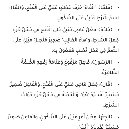
﴿فَلَمَّا﴾: "الْفَاءُ" حَرْفُ عَطْفٍ مَبْنِيٌّ عَلَى الْفَتْحِ، وَ(لَمَّا) :
اسْمُ شَرْطٍ مَبْنِيٌّ عَلَى السُّكُونِ.
﴿جَاءَهُ﴾: فِعْلٌ مَاضٍ مَبْنِيٌّ عَلَى الْفَتْحِ فِي مَحَلِّ جَزْمٍ
فِعْلُ الشَّرْطِ، وَ"هَاءُ الْغَائِبِ" ضَمِيرٌ مُتَّصِلٌ مَبْنِيٌّ عَلَى
الضَّمِّ فِي مَحَلِّ نَصْبٍ مَفْعُولٌ بِهِ.
﴿الرَّسُولُ﴾: فَاعِلٌ مَرْفُوعٌ وَعَلَامَةُ رَفْعِهِ الضَّمَّةُ
الظَّاهِرَةُ.
﴿قَالَ﴾: فِعْلٌ مَاضٍ مَبْنِيٌّ عَلَى الْفَتْحِ، وَالْفَاعِلُ ضَمِيرٌ
مُسْتَتِرٌ تَقْدِيرُهُ "هُوَ"، وَالْجُمْلَةُ فِي مَحَلِّ جَزْمٍ جَوَابُ
الشَّرْطِ.
﴿ارْجِعْ﴾: فِعْلُ أَمْرٍ مَبْنِيٌّ عَلَى السُّكُونِ، وَالْفَاعِلُ ضَمِيرٌ
مُسْتَتِرٌ تَقْدِيرُهُ "أَنْتَ".