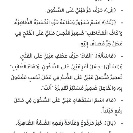
﴿إِلَى﴾: حَرْفُ جَرٍّ مَبْنِيٌّ عَلَى السُّكُونِ.
﴿رَبِّكَ﴾: اسْمٌ مَجْرُورٌ وَعَلَامَةُ جَرِّهِ الْكَسْرَةُ الظَّاهِرَةُ،
وَ"كَافُ الْمُخَاطَبِ" ضَمِيرٌ مُتَّصِلٌ مَبْنِيٌّ عَلَى الْفَتْحِ فِي
مَحَلِّ جَرٍّ مُضَافٌ إِلَيْهِ.
﴿فَاسْأَلْهُ﴾: "الْفَاءُ" حَرْفُ عَطْفٍ مَبْنِيٌّ عَلَى الْفَتْحِ،
وَ(اسْأَلْ) : فِعْلُ أَمْرٍ مَبْنِيٌّ عَلَى السُّكُونِ، وَ"هَاءُ الْغَائِبِ"
ضَمِيرٌ مُتَّصِلٌ مَبْنِيٌّ عَلَى الضَّمِّ فِي مَحَلِّ نَصْبٍ مَفْعُولٌ
بِهِ، وَالْفَاعِلُ ضَمِيرٌ مُسْتَتِرٌ تَقْدِيرُهُ "أَنْتَ".
﴿مَا﴾: اسْمُ اسْتِفْهَامٍ مَبْنِيٌّ عَلَى السُّكُونِ فِي مَحَلِّ
رَفْعٍ مُبْتَدَأٌ.
﴿بَالُ﴾: خَبَرٌ مَرْفُوعٌ وَعَلَامَةُ رَفْعِهِ الضَّمَّةُ الظَّاهِرَةُ.