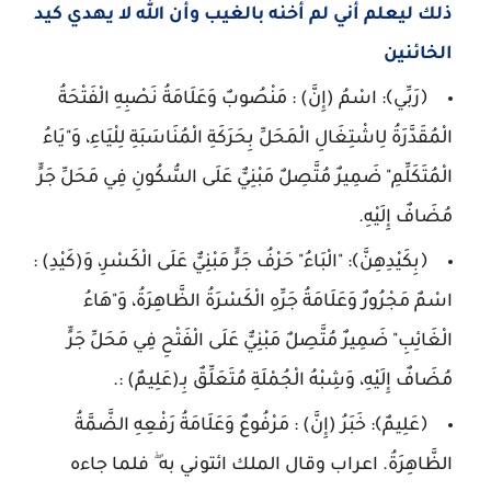
ذلك ليعلم أني لم أخنه بالغيب وأن الله لا يهدي كيد
الخائنين
﴿رَبِّي﴾: اسْمُ (إِنَّ) : مَنْصُوبٌ وَعَلَامَةُ نَصْبِهِ الْفَتْحَةُ
الْمُقَدَّرَةُ لِاشْتِغَالِ الْمَحَلِّ بِحَرَكَةِ الْمُنَاسَبَةِ لِلْيَاءِ، وَ"يَاءُ
الْمُتَكَلِّمِ" ضَمِيرٌ مُتَّصِلٌ مَبْنِيٌّ عَلَى السُّكُونِ فِي مَحَلِّ جَرٍّ
مُضَافٌ إِلَيْهِ.
﴿بِكَيْدِهِنَّ﴾: "الْبَاءُ" حَرْفُ جَرٍّ مَبْنِيٌّ عَلَى الْكَسْرِ، وَ(كَيْدِ) :
اسْمٌ مَجْرُورٌ وَعَلَامَةُ جَرِّهِ الْكَسْرَةُ الظَّاهِرَةُ، وَ"هَاءُ
الْغَائِبِ" ضَمِيرٌ مُتَّصِلٌ مَبْنِيٌّ عَلَى الْفَتْحِ فِي مَحَلِّ جَرٍّ
مُضَافٌ إِلَيْهِ، وَشِبْهُ الْجُمْلَةِ مُتَعَلِّقٌ بِـ(عَلِيمٌ) :.
﴿عَلِيمٌ﴾: خَبَرُ (إِنَّ) : مَرْفُوعٌ وَعَلَامَةُ رَفْعِهِ الضَّمَّةُ
الظَّاهِرَةُ. اعراب وقال الملك ائتوني به ۖ فلما جاءه