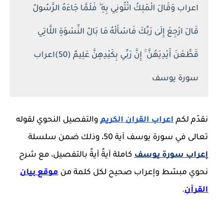
اعراب وَقَالَ الْمَلِكُ ائْتُونِي بِهِ ۖ فَلَمَّا جَاءَهُ الرَّسُولُ
قَالَ ارْجِعْ إِلَىٰ رَبِّكَ فَاسْأَلْهُ مَا بَالُ النِّسْوَةِ اللَّاتِي
قَطَّعْنَ أَيْدِيَهُنَّ ۚ إِنَّ رَبِّي بِكَيْدِهِنَّ عَلِيمٌ (50)اعراب
سورة يوسف
نقدّم لكم
اعراب القران الكريم
والتفصيل النحوي لقوله
تعالى في سورة يوسف آية 50، وذلك ضمن سلسلة
إعراب سورة يوسف
كاملة آيةً آيةً بالتفصيل، مع شرح
نحوي مبسّط وإعراب صحيح لكل كلمة من
موقع بيان
القرآن
.