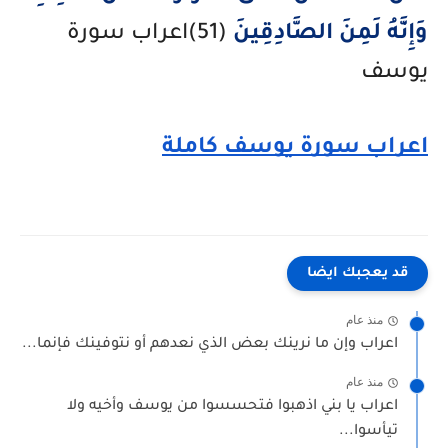
وَإِنَّهُ لَمِنَ الصَّادِقِينَ
(51)اعراب سورة
يوسف
اعراب سورة يوسف كاملة
قد يعجبك ايضا
منذ عام
اعراب وإن ما نرينك بعض الذي نعدهم أو نتوفينك فإنما...
منذ عام
اعراب يا بني اذهبوا فتحسسوا من يوسف وأخيه ولا
تيأسوا...