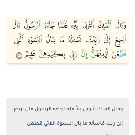
وقال الملك ائتوني به ۖ فلما جاءه الرسول قال ارجع
إلىٰ ربك فاسأله ما بال النسوة اللاتي قطعن