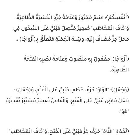
﴿أَنْفُسِكُمْ﴾: اسْمٌ مَجْرُورٌ وَعَلَامَةُ جَرِّهِ الْكَسْرَةُ الظَّاهِرَةُ،
وَ"كَافُ الْمُخَاطَبِ" ضَمِيرٌ مُتَّصِلٌ مَبْنِيٌّ عَلَى السُّكُونِ فِي
مَحَلِّ جَرٍّ مُضَافٌ إِلَيْهِ، وَشِبْهُ الْجُمْلَةِ مُتَعَلِّقٌ بِـ(أَزْوَاجًا) :.
﴿أَزْوَاجًا﴾: مَفْعُولٌ بِهِ مَنْصُوبٌ وَعَلَامَةُ نَصْبِهِ الْفَتْحَةُ
الظَّاهِرَةُ.
﴿وَجَعَلَ﴾: "الْوَاوُ" حَرْفُ عَطْفٍ مَبْنِيٌّ عَلَى الْفَتْحِ، وَ(جَعَلَ) :
فِعْلٌ مَاضٍ مَبْنِيٌّ عَلَى الْفَتْحِ، وَالْفَاعِلُ ضَمِيرٌ مُسْتَتِرٌ تَقْدِيرُهُ
"هُوَ".
﴿لَكُمْ﴾: "اللَّامُ" حَرْفُ جَرٍّ مَبْنِيٌّ عَلَى الْفَتْحِ، وَ"كَافُ الْمُخَاطَبِ"