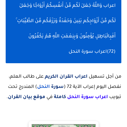
اعراب وَاللَّهُ جَعَلَ لَكُم مِّنْ أَنفُسِكُمْ أَزْوَاجًا وَجَعَلَ
لَكُم مِّنْ أَزْوَاجِكُم بَنِينَ وَحَفَدَةً وَرَزَقَكُم مِّنَ الطَّيِّبَاتِ ۚ
أَفَبِالْبَاطِلِ يُؤْمِنُونَ وَبِنِعْمَتِ اللَّهِ هُمْ يَكْفُرُونَ
(72)اعراب سورة النحل
من أجل تسهيل
اعراب القران الكريم
على طالب العلم،
نفصل اليوم إعراب الآية 72 (
سورة
النحل
) المندرج تحت
تبويب
اعراب سورة
النحل
كاملة
في
موقع بيان القران
.