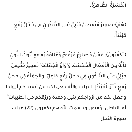
الْكَسْرَةُ الظَّاهِرَةُ.
﴿هُمْ﴾: ضَمِيرٌ مُنْفَصِلٌ مَبْنِيٌّ عَلَى السُّكُونِ فِي مَحَلِّ رَفْعٍ
مُبْتَدَأٌ.
﴿يَكْفُرُونَ﴾: فِعْلٌ مُضَارِعٌ مَرْفُوعٌ وَعَلَامَةُ رَفْعِهِ ثُبُوتُ النُّونِ
لِأَنَّهُ مِنَ الْأَفْعَالِ الْخَمْسَةِ، وَ"وَاوُ الْجَمَاعَةِ" ضَمِيرٌ مُتَّصِلٌ
مَبْنِيٌّ عَلَى السُّكُونِ فِي مَحَلِّ رَفْعٍ فَاعِلٌ، وَالْجُمْلَةُ فِي مَحَلِّ
رَفْعٍ خَبَرُ الْمُبْتَدَإِ. اعراب والله جعل لكم من أنفسكم أزواجا
وجعل لكم من أزواجكم بنين وحفدة ورزقكم من الطيبات ۚ
أفبالباطل يؤمنون وبنعمت الله هم يكفرون (72)اعراب
سورة النحل