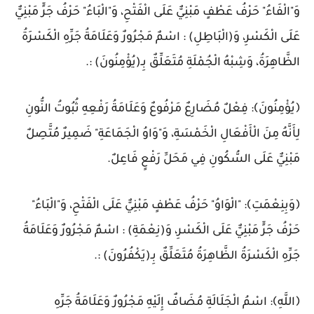
وَ"الْفَاءُ" حَرْفُ عَطْفٍ مَبْنِيٌّ عَلَى الْفَتْحِ، وَ"الْبَاءُ" حَرْفُ جَرٍّ مَبْنِيٌّ
عَلَى الْكَسْرِ، وَ(الْبَاطِلِ) : اسْمٌ مَجْرُورٌ وَعَلَامَةُ جَرِّهِ الْكَسْرَةُ
الظَّاهِرَةُ، وَشِبْهُ الْجُمْلَةِ مُتَعَلِّقٌ بِـ(يُؤْمِنُونَ) :.
﴿يُؤْمِنُونَ﴾: فِعْلٌ مُضَارِعٌ مَرْفُوعٌ وَعَلَامَةُ رَفْعِهِ ثُبُوتُ النُّونِ
لِأَنَّهُ مِنَ الْأَفْعَالِ الْخَمْسَةِ، وَ"وَاوُ الْجَمَاعَةِ" ضَمِيرٌ مُتَّصِلٌ
مَبْنِيٌّ عَلَى السُّكُونِ فِي مَحَلِّ رَفْعٍ فَاعِلٌ.
﴿وَبِنِعْمَتِ﴾: "الْوَاوُ" حَرْفُ عَطْفٍ مَبْنِيٌّ عَلَى الْفَتْحِ، وَ"الْبَاءُ"
حَرْفُ جَرٍّ مَبْنِيٌّ عَلَى الْكَسْرِ، وَ(نِعْمَةِ) : اسْمٌ مَجْرُورٌ وَعَلَامَةُ
جَرِّهِ الْكَسْرَةُ الظَّاهِرَةُ مُتَعَلِّقٌ بِـ(يَكْفُرُونَ) :.
﴿اللَّهِ﴾: اسْمُ الْجَلَالَةِ مُضَافٌ إِلَيْهِ مَجْرُورٌ وَعَلَامَةُ جَرِّهِ