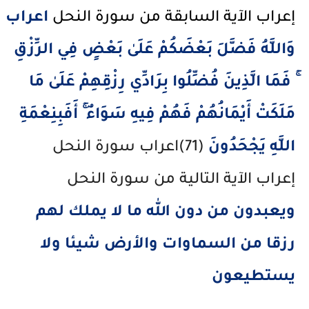
إعراب الآية السابقة من سورة النحل 
اعراب
وَاللَّهُ فَضَّلَ بَعْضَكُمْ عَلَىٰ بَعْضٍ فِي الرِّزْقِ
ۚ فَمَا الَّذِينَ فُضِّلُوا بِرَادِّي رِزْقِهِمْ عَلَىٰ مَا
مَلَكَتْ أَيْمَانُهُمْ فَهُمْ فِيهِ سَوَاءٌ ۚ أَفَبِنِعْمَةِ
اللَّهِ يَجْحَدُونَ
(71)اعراب سورة النحل
إعراب الآية التالية من سورة النحل
ويعبدون من دون الله ما لا يملك لهم
رزقا من السماوات والأرض شيئا ولا
يستطيعون