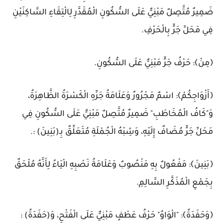
ضَمِيرٌ مُتَّصِلٌ مَبْنِيٌّ عَلَى السُّكُونِ الْمُقَدَّرِ لِالْتِقَاءِ السَّاكِنَيْنِ
فِي مَحَلِّ جَرٍّ بِالْحَرْفِ.
﴿مِنْ﴾: حَرْفُ جَرٍّ مَبْنِيٌّ عَلَى السُّكُونِ.
﴿أَزْوَاجِكُمْ﴾: اسْمٌ مَجْرُورٌ وَعَلَامَةُ جَرِّهِ الْكَسْرَةُ الظَّاهِرَةُ،
وَ"كَافُ الْمُخَاطَبِ" ضَمِيرٌ مُتَّصِلٌ مَبْنِيٌّ عَلَى السُّكُونِ فِي
مَحَلِّ جَرٍّ مُضَافٌ إِلَيْهِ، وَشِبْهُ الْجُمْلَةِ مُتَعَلِّقٌ بِـ(بَنِينَ) :.
﴿بَنِينَ﴾: مَفْعُولٌ بِهِ مَنْصُوبٌ وَعَلَامَةُ نَصْبِهِ الْيَاءُ لِأَنَّهُ مُلْحَقٌ
بِجَمْعِ الْمُذَكَّرِ السَّالِمِ.
﴿وَحَفَدَةً﴾: "الْوَاوُ" حَرْفُ عَطْفٍ مَبْنِيٌّ عَلَى الْفَتْحِ، وَ(حَفَدَةً) :