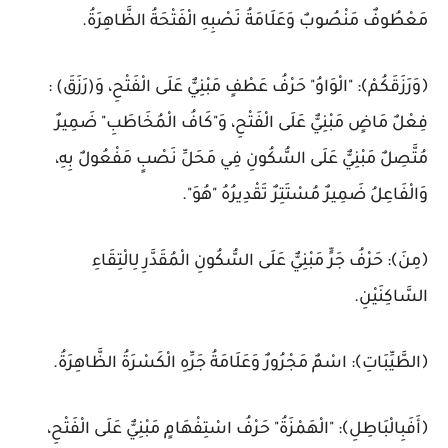
مَعْطُوفٌ مَنْصُوبٌ وَعَلَامَةُ نَصْبِهِ الْفَتْحَةُ الظَّاهِرَةُ.
﴿وَرَزَقَكُمْ﴾: "الْوَاوُ" حَرْفُ عَطْفٍ مَبْنِيٌّ عَلَى الْفَتْحِ، وَ(رَزَقَ) :
فِعْلٌ مَاضٍ مَبْنِيٌّ عَلَى الْفَتْحِ، وَ"كَافُ الْمُخَاطَبِ" ضَمِيرٌ
مُتَّصِلٌ مَبْنِيٌّ عَلَى السُّكُونِ فِي مَحَلِّ نَصْبٍ مَفْعُولٌ بِهِ،
وَالْفَاعِلُ ضَمِيرٌ مُسْتَتِرٌ تَقْدِيرُهُ "هُوَ".
﴿مِنَ﴾: حَرْفُ جَرٍّ مَبْنِيٌّ عَلَى السُّكُونِ الْمُقَدَّرِ لِالْتِقَاءِ
السَّاكِنَيْنِ.
﴿الطَّيِّبَاتِ﴾: اسْمٌ مَجْرُورٌ وَعَلَامَةُ جَرِّهِ الْكَسْرَةُ الظَّاهِرَةُ.
﴿أَفَبِالْبَاطِلِ﴾: "الْهَمْزَةُ" حَرْفُ اسْتِفْهَامٍ مَبْنِيٌّ عَلَى الْفَتْحِ،