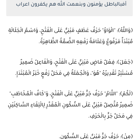
أفبالباطل يؤمنون وبنعمت الله هم يكفرون اعراب
﴿وَاللَّهُ﴾: "الْوَاوُ" حَرْفُ عَطْفٍ مَبْنِيٌّ عَلَى الْفَتْحِ، وَاسْمُ الْجَلَالَةِ
مُبْتَدَأٌ مَرْفُوعٌ وَعَلَامَةُ رَفْعِهِ الضَّمَّةُ الظَّاهِرَةُ.
﴿جَعَلَ﴾: فِعْلٌ مَاضٍ مَبْنِيٌّ عَلَى الْفَتْحِ، وَالْفَاعِلُ ضَمِيرٌ
مُسْتَتِرٌ تَقْدِيرُهُ "هُوَ"، وَالْجُمْلَةُ فِي مَحَلِّ رَفْعٍ خَبَرُ الْمُبْتَدَإِ.
﴿لَكُمْ﴾: "اللَّامُ" حَرْفُ جَرٍّ مَبْنِيٌّ عَلَى الْفَتْحِ، وَ"كَافُ الْمُخَاطَبِ"
ضَمِيرٌ مُتَّصِلٌ مَبْنِيٌّ عَلَى السُّكُونِ الْمُقَدَّرِ لِالْتِقَاءِ السَّاكِنَيْنِ
فِي مَحَلِّ جَرٍّ بِالْحَرْفِ.
﴿مِنْ﴾: حَرْفُ جَرٍّ مَبْنِيٌّ عَلَى السُّكُونِ.