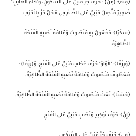
﴿مِنْهُ﴾: (مِنْ) : حَرْفُ جَرٍّ مَبْنِيٌّ عَلَى السُّكُونِ، وَ"هَاءُ الْغَائِبِ"
ضَمِيرٌ مُتَّصِلٌ مَبْنِيٌّ عَلَى الضَّمِّ فِي مَحَلِّ جَرٍّ بِالْحَرْفِ.
﴿سَكَرًا﴾: مَفْعُولٌ بِهِ مَنْصُوبٌ وَعَلَامَةُ نَصْبِهِ الْفَتْحَةُ
الظَّاهِرَةُ.
﴿وَرِزْقًا﴾: "الْوَاوُ" حَرْفُ عَطْفٍ مَبْنِيٌّ عَلَى الْفَتْحِ، وَ(رِزْقًا) :
مَعْطُوفٌ مَنْصُوبٌ وَعَلَامَةُ نَصْبِهِ الْفَتْحَةُ الظَّاهِرَةُ.
﴿حَسَنًا﴾: نَعْتٌ مَنْصُوبٌ وَعَلَامَةُ نَصْبِهِ الْفَتْحَةُ الظَّاهِرَةُ.
﴿إِنَّ﴾: حَرْفُ تَوْكِيدٍ وَنَصْبٍ مَبْنِيٌّ عَلَى الْفَتْحِ.
﴿فِي﴾: حَرْفُ جَرٍّ مَبْنِيٌّ عَلَى السُّكُونِ.