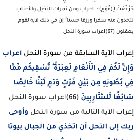
جَرٍّ نَعْتٌ لِـ(قَوْمٍ) :. اعراب ومن ثمرات النخيل والأعناب
تتخذون منه سكرا ورزقا حسنا ۗ إن في ذٰلك لآية لقوم
يعقلون (67)اعراب سورة النحل
إعراب الآية السابقة من سورة النحل 
اعراب
وَإِنَّ لَكُمْ فِي الْأَنْعَامِ لَعِبْرَةً ۖ نُّسْقِيكُم مِّمَّا
فِي بُطُونِهِ مِن بَيْنِ فَرْثٍ وَدَمٍ لَّبَنًا خَالِصًا
سَائِغًا لِّلشَّارِبِينَ
(66)اعراب سورة النحل
إعراب الآية التالية من سورة النحل
وأوحى
ربك إلى النحل أن اتخذي من الجبال بيوتا