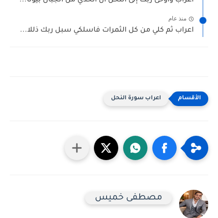
اعراب وأوحى ربك إلى النحل أن اتخذي من الجبال بيوتا...
منذ عام
اعراب ثم كلي من كل الثمرات فاسلكي سبل ربك ذللا...
اعراب سورة النحل
مصطفى خميس