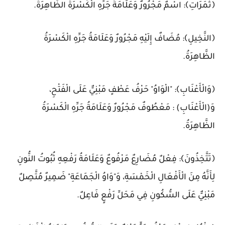
﴿ثَمَرَاتِ﴾: اسْمٌ مَجْرُورٌ وَعَلَامَةُ جَرِّهِ الْكَسْرَةُ الظَّاهِرَةُ.
﴿النَّخِيلِ﴾: مُضَافٌ إِلَيْهِ مَجْرُورٌ وَعَلَامَةُ جَرِّهِ الْكَسْرَةُ
الظَّاهِرَةُ.
﴿وَالْأَعْنَابِ﴾: "الْوَاوُ" حَرْفُ عَطْفٍ مَبْنِيٌّ عَلَى الْفَتْحِ،
وَ(الْأَعْنَابِ) : مَعْطُوفٌ مَجْرُورٌ وَعَلَامَةُ جَرِّهِ الْكَسْرَةُ
الظَّاهِرَةُ.
﴿تَتَّخِذُونَ﴾: فِعْلٌ مُضَارِعٌ مَرْفُوعٌ وَعَلَامَةُ رَفْعِهِ ثُبُوتُ النُّونِ
لِأَنَّهُ مِنَ الْأَفْعَالِ الْخَمْسَةِ، وَ"وَاوُ الْجَمَاعَةِ" ضَمِيرٌ مُتَّصِلٌ
مَبْنِيٌّ عَلَى السُّكُونِ فِي مَحَلِّ رَفْعٍ فَاعِلٌ.