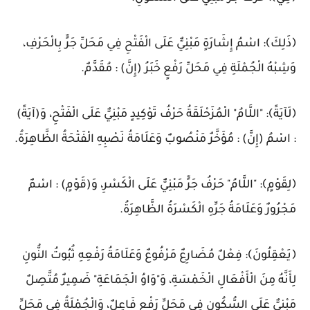
﴿ذَلِكَ﴾: اسْمُ إِشَارَةٍ مَبْنِيٌّ عَلَى الْفَتْحِ فِي مَحَلِّ جَرٍّ بِالْحَرْفِ،
وَشِبْهُ الْجُمْلَةِ فِي مَحَلِّ رَفْعٍ خَبَرُ (إِنَّ) : مُقَدَّمٌ.
﴿لَآيَةً﴾: "اللَّامُ" الْمُزَحْلَقَةُ حَرْفُ تَوْكِيدٍ مَبْنِيٌّ عَلَى الْفَتْحِ، وَ(آيَةً)
: اسْمُ (إِنَّ) : مُؤَخَّرٌ مَنْصُوبٌ وَعَلَامَةُ نَصْبِهِ الْفَتْحَةُ الظَّاهِرَةُ.
﴿لِقَوْمٍ﴾: "اللَّامُ" حَرْفُ جَرٍّ مَبْنِيٌّ عَلَى الْكَسْرِ، وَ(قَوْمٍ) : اسْمٌ
مَجْرُورٌ وَعَلَامَةُ جَرِّهِ الْكَسْرَةُ الظَّاهِرَةُ.
﴿يَعْقِلُونَ﴾: فِعْلٌ مُضَارِعٌ مَرْفُوعٌ وَعَلَامَةُ رَفْعِهِ ثُبُوتُ النُّونِ
لِأَنَّهُ مِنَ الْأَفْعَالِ الْخَمْسَةِ، وَ"وَاوُ الْجَمَاعَةِ" ضَمِيرٌ مُتَّصِلٌ
مَبْنِيٌّ عَلَى السُّكُونِ فِي مَحَلِّ رَفْعٍ فَاعِلٌ، وَالْجُمْلَةُ فِي مَحَلِّ