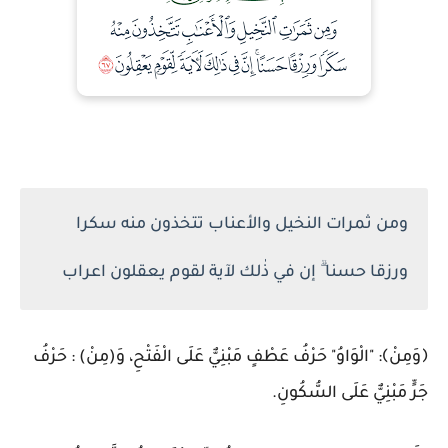
ومن ثمرات النخيل والأعناب تتخذون منه سكرا
ورزقا حسنا ۗ إن في ذٰلك لآية لقوم يعقلون اعراب
﴿وَمِنْ﴾: "الْوَاوُ" حَرْفُ عَطْفٍ مَبْنِيٌّ عَلَى الْفَتْحِ، وَ(مِنْ) : حَرْفُ
جَرٍّ مَبْنِيٌّ عَلَى السُّكُونِ.