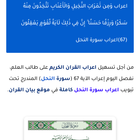
اعراب وَمِن ثَمَرَاتِ النَّخِيلِ وَالْأَعْنَابِ تَتَّخِذُونَ مِنْهُ
سَكَرًا وَرِزْقًا حَسَنًا ۗ إِنَّ فِي ذَٰلِكَ لَآيَةً لِّقَوْمٍ يَعْقِلُونَ
(67)اعراب سورة النحل
من أجل تسهيل
اعراب القران الكريم
على طالب العلم،
نفصل اليوم إعراب الآية 67 (
سورة
النحل
) المندرج تحت
تبويب
اعراب سورة
النحل
كاملة
في
موقع بيان القران
.