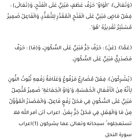
﴿وَتَعَالَى﴾: "الْوَاوُ" حَرْفُ عَطْفٍ مَبْنِيٌّ عَلَى الْفَتْحِ، وَ(تَعَالَى) :
فِعْلٌ مَاضٍ مَبْنِيٌّ عَلَى الْفَتْحِ الْمُقَدَّرِ لِلتَّعَذُّرِ، وَالْفَاعِلُ ضَمِيرٌ
مُسْتَتِرٌ تَقْدِيرُهُ "هُوَ".
﴿عَمَّا﴾: (عَنْ) : حَرْفُ جَرٍّ مَبْنِيٌّ عَلَى السُّكُونِ، وَ(مَا) : حَرْفٌ
مَصْدَرِيٌّ مَبْنِيٌّ عَلَى السُّكُونِ.
﴿يُشْرِكُونَ﴾: فِعْلٌ مُضَارِعٌ مَرْفُوعٌ وَعَلَامَةُ رَفْعِهِ ثُبُوتُ النُّونِ
لِأَنَّهُ مِنَ الْأَفْعَالِ الْخَمْسَةِ، وَ"وَاوُ الْجَمَاعَةِ" ضَمِيرٌ مُتَّصِلٌ
مَبْنِيٌّ عَلَى السُّكُونِ فِي مَحَلِّ رَفْعٍ فَاعِلٌ، وَالْمَصْدَرُ الْمُؤَوَّلُ
مِنْ مَا وَالْفِعْلِ فِي مَحَلِّ جَرٍّ بِعَنْ.
اعراب أتىٰ أمر الله فلا
تستعجلوه ۚ سبحانه وتعالىٰ عما يشركون (1)اعراب
سورة النحل