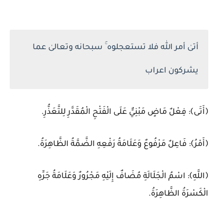
أتىٰ أمر الله فلا تستعجلوه ۚ سبحانه وتعالىٰ عما
يشركون اعراب
﴿أَتَى﴾: فِعْلٌ مَاضٍ مَبْنِيٌّ عَلَى الْفَتْحِ الْمُقَدَّرِ لِلتَّعَذُّرِ.
﴿أَمْرُ﴾: فَاعِلٌ مَرْفُوعٌ وَعَلَامَةُ رَفْعِهِ الضَّمَّةُ الظَّاهِرَةُ.
﴿اللَّهِ﴾: اسْمُ الْجَلَالَةِ مُضَافٌ إِلَيْهِ مَجْرُورٌ وَعَلَامَةُ جَرِّهِ
الْكَسْرَةُ الظَّاهِرَةُ.