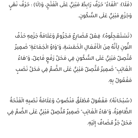
﴿فَلَا﴾: "الْفَاءُ" حَرْفٌ رَابِطٌ مَبْنِيٌّ عَلَى الْفَتْحِ، وَ(لَا) : حَرْفُ نَهْيٍ
وَجَزْمٍ مَبْنِيٌّ عَلَى السُّكُونِ.
﴿تَسْتَعْجِلُوهُ﴾: فِعْلٌ مُضَارِعٌ مَجْزُومٌ وَعَلَامَةُ جَزْمِهِ حَذْفُ
النُّونِ لِأَنَّهُ مِنَ الْأَفْعَالِ الْخَمْسَةِ، وَ"وَاوُ الْجَمَاعَةِ" ضَمِيرٌ
مُتَّصِلٌ مَبْنِيٌّ عَلَى السُّكُونِ فِي مَحَلِّ رَفْعٍ فَاعِلٌ، وَ"هَاءُ
الْغَائِبِ" ضَمِيرٌ مُتَّصِلٌ مَبْنِيٌّ عَلَى الضَّمِّ فِي مَحَلِّ نَصْبٍ
مَفْعُولٌ بِهِ.
﴿سُبْحَانَهُ﴾: مَفْعُولٌ مُطْلَقٌ مَنْصُوبٌ وَعَلَامَةُ نَصْبِهِ الْفَتْحَةُ
الظَّاهِرَةُ، وَ"هَاءُ الْغَائِبِ" ضَمِيرٌ مُتَّصِلٌ مَبْنِيٌّ عَلَى الضَّمِّ فِي
مَحَلِّ جَرٍّ مُضَافٌ إِلَيْهِ.