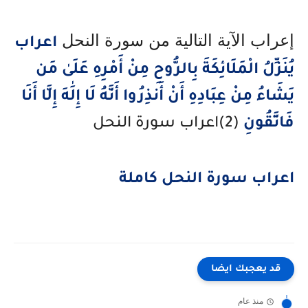
إعراب الآية التالية من سورة النحل
اعراب
يُنَزِّلُ الْمَلَائِكَةَ بِالرُّوحِ مِنْ أَمْرِهِ عَلَىٰ مَن
يَشَاءُ مِنْ عِبَادِهِ أَنْ أَنذِرُوا أَنَّهُ لَا إِلَٰهَ إِلَّا أَنَا
فَاتَّقُونِ
(2)اعراب سورة النحل
اعراب سورة النحل كاملة
قد يعجبك ايضا
منذ عام