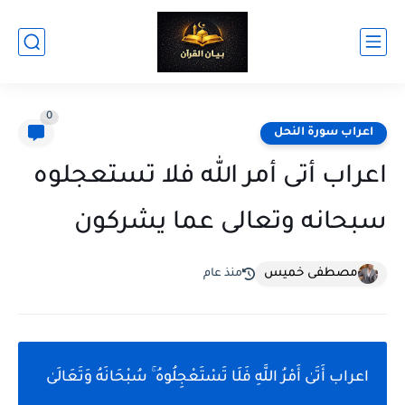
0
اعراب سورة النحل
اعراب أتى أمر الله فلا تستعجلوه
سبحانه وتعالى عما يشركون
مصطفى خميس
منذ عام
اعراب أَتَىٰ أَمْرُ اللَّهِ فَلَا تَسْتَعْجِلُوهُ ۚ سُبْحَانَهُ وَتَعَالَىٰ