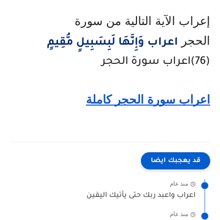
إعراب الآية التالية من سورة
الحجر
اعراب وَإِنَّهَا لَبِسَبِيلٍ مُّقِيمٍ
(76)اعراب سورة الحجر
اعراب سورة الحجر كاملة
قد يعجبك ايضا
منذ عام
اعراب واعبد ربك حتى يأتيك اليقين
منذ عام