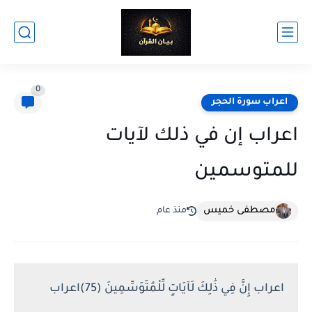
0
اعراب سورة الحجر
اعراب إن في ذلك لآيات
للمتوسمين
مصطفى خميس
منذ عام
اعراب إِنَّ فِي ذَٰلِكَ لَآيَاتٍ لِّلْمُتَوَسِّمِينَ (75)اعراب