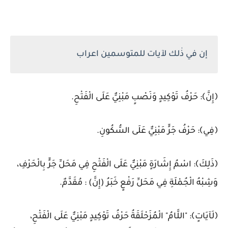
إن في ذٰلك لآيات للمتوسمين اعراب
﴿إِنَّ﴾: حَرْفُ تَوْكِيدٍ وَنَصْبٍ مَبْنِيٌّ عَلَى الْفَتْحِ.
﴿فِي﴾: حَرْفُ جَرٍّ مَبْنِيٌّ عَلَى السُّكُونِ.
﴿ذَلِكَ﴾: اسْمُ إِشَارَةٍ مَبْنِيٌّ عَلَى الْفَتْحِ فِي مَحَلِّ جَرٍّ بِالْحَرْفِ،
وَشِبْهُ الْجُمْلَةِ فِي مَحَلِّ رَفْعٍ خَبَرُ (إِنَّ) : مُقَدَّمٌ.
﴿لَآيَاتٍ﴾: "اللَّامُ" الْمُزَحْلَقَةُ حَرْفُ تَوْكِيدٍ مَبْنِيٌّ عَلَى الْفَتْحِ،