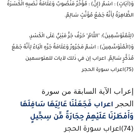
وَ(آيَاتٍ) : اسْمُ (إِنَّ) : مُؤَخَّرٌ مَنْصُوبٌ وَعَلَامَةُ نَصْبِهِ الْكَسْرَةُ
الظَّاهِرَةُ لِأَنَّهُ جَمْعُ مُؤَنَّثٍ سَالِمٌ.
﴿لِلْمُتَوَسِّمِينَ﴾: "اللَّامُ" حَرْفُ جَرٍّ مَبْنِيٌّ عَلَى الْكَسْرِ،
وَ(الْمُتَوَسِّمِينَ) : اسْمٌ مَجْرُورٌ وَعَلَامَةُ جَرِّهِ الْيَاءُ لِأَنَّهُ جَمْعُ
مُذَكَّرٍ سَالِمٌ.
اعراب إن في ذٰلك لآيات للمتوسمين
(75)اعراب سورة الحجر
إعراب الآية السابقة من سورة
الحجر
اعراب فَجَعَلْنَا عَالِيَهَا سَافِلَهَا
وَأَمْطَرْنَا عَلَيْهِمْ حِجَارَةً مِّن سِجِّيلٍ
(74)اعراب سورة الحجر