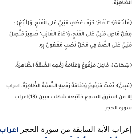
الظَّاهِرَةُ.
﴿فَأَتْبَعَهُ﴾: "الْفَاءُ" حَرْفُ عَطْفٍ مَبْنِيٌّ عَلَى الْفَتْحِ، وَ(أَتْبَعَ) :
فِعْلٌ مَاضٍ مَبْنِيٌّ عَلَى الْفَتْحِ، وَ"هَاءُ الْغَائِبِ" ضَمِيرٌ مُتَّصِلٌ
مَبْنِيٌّ عَلَى الضَّمِّ فِي مَحَلِّ نَصْبٍ مَفْعُولٌ بِهِ.
﴿شِهَابٌ﴾: فَاعِلٌ مَرْفُوعٌ وَعَلَامَةُ رَفْعِهِ الضَّمَّةُ الظَّاهِرَةُ.
﴿مُبِينٌ﴾: نَعْتٌ مَرْفُوعٌ وَعَلَامَةُ رَفْعِهِ الضَّمَّةُ الظَّاهِرَةُ.
اعراب
إلا من استرق السمع فأتبعه شهاب مبين (18)اعراب
سورة الحجر
إعراب الآية السابقة من سورة الحجر 
اعراب