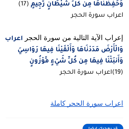
وَحَفِظْنَاهَا مِن كُلِّ شَيْطَانٍ رَّجِيمٍ
(17)
اعراب سورة الحجر
إعراب الآية التالية من سورة الحجر 
اعراب
وَالْأَرْضَ مَدَدْنَاهَا وَأَلْقَيْنَا فِيهَا رَوَاسِيَ
وَأَنبَتْنَا فِيهَا مِن كُلِّ شَيْءٍ مَّوْزُونٍ
(19)اعراب سورة الحجر
اعراب سورة الحجر كاملة
قد يعجبك ايضا