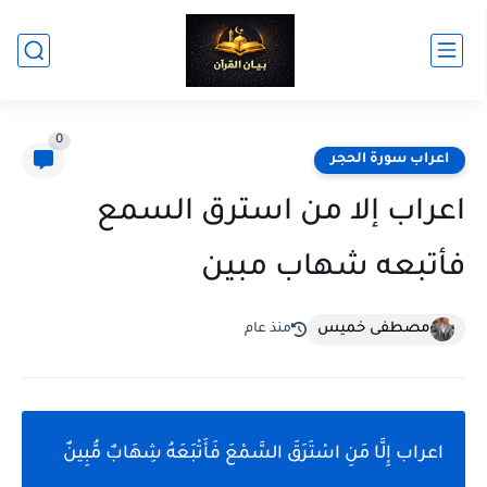
0
اعراب سورة الحجر
اعراب إلا من استرق السمع
فأتبعه شهاب مبين
مصطفى خميس
منذ عام
اعراب إِلَّا مَنِ اسْتَرَقَ السَّمْعَ فَأَتْبَعَهُ شِهَابٌ مُّبِينٌ