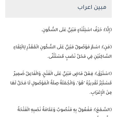
مبين اعراب
﴿إِلَّا﴾: حَرْفُ اسْتِثْنَاءٍ مَبْنِيٌّ عَلَى السُّكُونِ.
﴿مَنِ﴾: اسْمٌ مَوْصُولٌ مَبْنِيٌّ عَلَى السُّكُونِ الْمُقَدَّرِ لِالْتِقَاءِ
السَّاكِنَيْنِ فِي مَحَلِّ نَصْبٍ مُسْتَثْنًى.
﴿اسْتَرَقَ﴾: فِعْلٌ مَاضٍ مَبْنِيٌّ عَلَى الْفَتْحِ، وَالْفَاعِلُ ضَمِيرٌ
مُسْتَتِرٌ تَقْدِيرُهُ "هُوَ"، وَالْجُمْلَةُ صِلَةُ الْمَوْصُولِ لَا مَحَلَّ لَهَا
مِنَ الْإِعْرَابِ.
﴿السَّمْعَ﴾: مَفْعُولٌ بِهِ مَنْصُوبٌ وَعَلَامَةُ نَصْبِهِ الْفَتْحَةُ