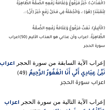
﴿الْعَذَابُ﴾: خَبَرٌ مَرْفُوعٌ وَعَلَامَةُ رَفْعِهِ الضَّمَّةُ الظَّاهِرَةُ
لِلْمُبْتَدَإِ (هُوَ) :، وَالْجُمْلَةُ فِي مَحَلِّ رَفْعٍ خَبَرُ (أَنَّ) :.
﴿الْأَلِيمُ﴾: نَعْتٌ مَرْفُوعٌ وَعَلَامَةُ رَفْعِهِ الضَّمَّةُ
الظَّاهِرَةُ.
اعراب وأن عذابي هو العذاب الأليم (50)اعراب
سورة الحجر
إعراب الآية السابقة من سورة الحجر 
اعراب
نَبِّئْ عِبَادِي أَنِّي أَنَا الْغَفُورُ الرَّحِيمُ
(49)
اعراب سورة الحجر
إعراب الآية التالية من سورة الحجر 
اعراب