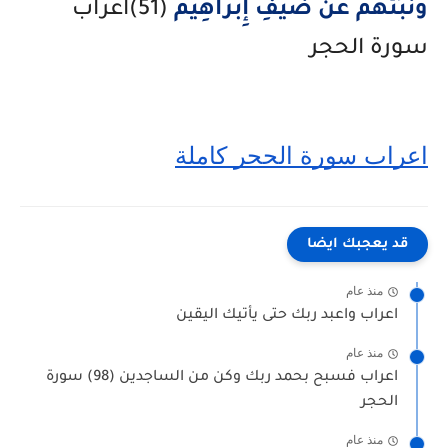
وَنَبِّئْهُمْ عَن ضَيْفِ إِبْرَاهِيمَ
(51)اعراب
سورة الحجر
اعراب سورة الحجر كاملة
قد يعجبك ايضا
منذ عام
اعراب واعبد ربك حتى يأتيك اليقين
منذ عام
اعراب فسبح بحمد ربك وكن من الساجدين (98) سورة
الحجر
منذ عام