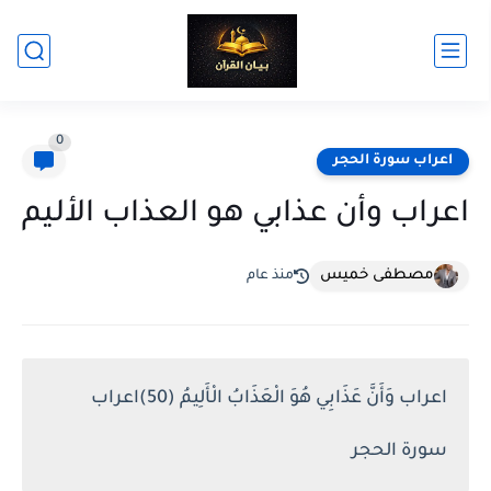
0
اعراب سورة الحجر
اعراب وأن عذابي هو العذاب الأليم
مصطفى خميس
منذ عام
اعراب وَأَنَّ عَذَابِي هُوَ الْعَذَابُ الْأَلِيمُ (50)اعراب
سورة الحجر