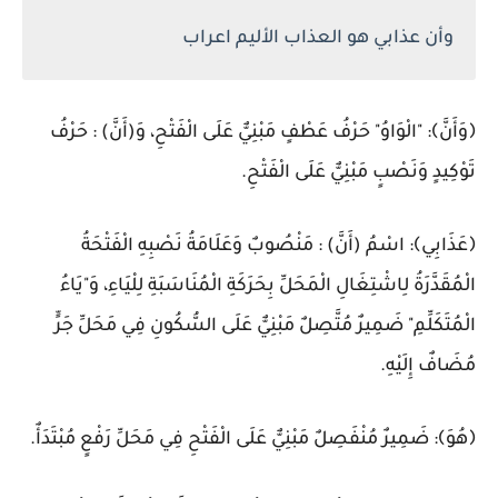
وأن عذابي هو العذاب الأليم اعراب
﴿وَأَنَّ﴾: "الْوَاوُ" حَرْفُ عَطْفٍ مَبْنِيٌّ عَلَى الْفَتْحِ، وَ(أَنَّ) : حَرْفُ
تَوْكِيدٍ وَنَصْبٍ مَبْنِيٌّ عَلَى الْفَتْحِ.
﴿عَذَابِي﴾: اسْمُ (أَنَّ) : مَنْصُوبٌ وَعَلَامَةُ نَصْبِهِ الْفَتْحَةُ
الْمُقَدَّرَةُ لِاشْتِغَالِ الْمَحَلِّ بِحَرَكَةِ الْمُنَاسَبَةِ لِلْيَاءِ، وَ"يَاءُ
الْمُتَكَلِّمِ" ضَمِيرٌ مُتَّصِلٌ مَبْنِيٌّ عَلَى السُّكُونِ فِي مَحَلِّ جَرٍّ
مُضَافٌ إِلَيْهِ.
﴿هُوَ﴾: ضَمِيرٌ مُنْفَصِلٌ مَبْنِيٌّ عَلَى الْفَتْحِ فِي مَحَلِّ رَفْعٍ مُبْتَدَأٌ.