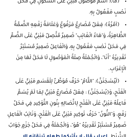
﴿مَا﴾: اسْمٌ مَوْصُولٌ مَبْنِيٌّ عَلَى السُّكُونِ فِي مَحَلِّ
نَصْبٍ مَفْعُولٌ بِهِ.
﴿آمُرُهُ﴾: فِعْلٌ مُضَارِعٌ مَرْفُوعٌ وَعَلَامَةُ رَفْعِهِ الضَّمَّةُ
الظَّاهِرَةُ، وَ"هَاءُ الْغَائِبِ" ضَمِيرٌ مُتَّصِلٌ مَبْنِيٌّ عَلَى الضَّمِّ
فِي مَحَلِّ نَصْبٍ مَفْعُولٌ بِهِ، وَالْفَاعِلُ ضَمِيرٌ مُسْتَتِرٌ
تَقْدِيرُهُ "أَنَا"، وَالْجُمْلَةُ صِلَةُ الْمَوْصُولِ لَا مَحَلَّ لَهَا مِنَ
الْإِعْرَابِ.
﴿لَيُسْجَنَنَّ﴾: "اللَّامُ" حَرْفٌ مُوَطِّئٌ لِلْقَسَمِ مَبْنِيٌّ عَلَى
الْفَتْحِ، وَ(يُسْجَنَنَّ) : فِعْلٌ مُضَارِعٌ مَبْنِيٌّ لِمَا لَمْ يُسَمَّ
فَاعِلُهُ مَبْنِيٌّ عَلَى الْفَتْحِ لِاتِّصَالِهِ بِنُونِ التَّوْكِيدِ فِي مَحَلِّ
رَفْعٍ، وَ"النُّونُ" حَرْفُ تَوكِيدٍ مَبْنِيٌّ عَلَى الْفَتْحِ، وَنَائِبُ الْفَاعِلِ
ضَمِيرٌ مُسْتَتِرٌ تَقْدِيرُهُ "هُوَ"، وَالْجُمْلَةُ فِي مَحَلِّ جَزْمٍ جَوَابُ
الشَّرْطِ.
اعراب قال لا يأتيكما طعام ترزقانه إلا