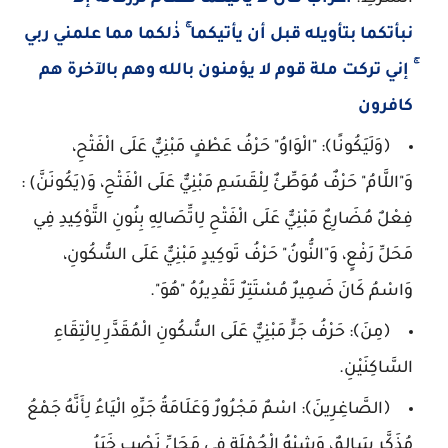
نبأتكما بتأويله قبل أن يأتيكما ۚ ذٰلكما مما علمني ربي
ۚ إني تركت ملة قوم لا يؤمنون بالله وهم بالآخرة هم
كافرون
﴿وَلَيَكُونًا﴾: "الْوَاوُ" حَرْفُ عَطْفٍ مَبْنِيٌّ عَلَى الْفَتْحِ،
وَ"اللَّامُ" حَرْفٌ مُوَطِّئٌ لِلْقَسَمِ مَبْنِيٌّ عَلَى الْفَتْحِ، وَ(يَكُونَنَّ) :
فِعْلٌ مُضَارِعٌ مَبْنِيٌّ عَلَى الْفَتْحِ لِاتِّصَالِهِ بِنُونِ التَّوْكِيدِ فِي
مَحَلِّ رَفْعٍ، وَ"النُّونُ" حَرْفُ تَوكِيدٍ مَبْنِيٌّ عَلَى السُّكُونِ،
وَاسْمُ كَانَ ضَمِيرٌ مُسْتَتِرٌ تَقْدِيرُهُ "هُوَ".
﴿مِنَ﴾: حَرْفُ جَرٍّ مَبْنِيٌّ عَلَى السُّكُونِ الْمُقَدَّرِ لِالْتِقَاءِ
السَّاكِنَيْنِ.
﴿الصَّاغِرِينَ﴾: اسْمٌ مَجْرُورٌ وَعَلَامَةُ جَرِّهِ الْيَاءُ لِأَنَّهُ جَمْعُ
مُذَكَّرٍ سَالِمٌ، وَشِبْهُ الْجُمْلَةِ فِي مَحَلِّ نَصْبٍ خَبَرُ