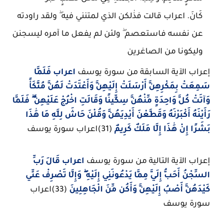
كَانَ. اعراب قالت فذٰلكن الذي لمتنني فيه ۖ ولقد راودته
عن نفسه فاستعصم ۖ ولئن لم يفعل ما آمره ليسجنن
وليكونا من الصاغرين
إعراب الآية السابقة من سورة يوسف
اعراب فَلَمَّا
سَمِعَتْ بِمَكْرِهِنَّ أَرْسَلَتْ إِلَيْهِنَّ وَأَعْتَدَتْ لَهُنَّ مُتَّكَأً
وَآتَتْ كُلَّ وَاحِدَةٍ مِّنْهُنَّ سِكِّينًا وَقَالَتِ اخْرُجْ عَلَيْهِنَّ ۖ فَلَمَّا
رَأَيْنَهُ أَكْبَرْنَهُ وَقَطَّعْنَ أَيْدِيَهُنَّ وَقُلْنَ حَاشَ لِلَّهِ مَا هَٰذَا
بَشَرًا إِنْ هَٰذَا إِلَّا مَلَكٌ كَرِيمٌ
(31)اعراب سورة يوسف
إعراب الآية التالية من سورة يوسف
اعراب قَالَ رَبِّ
السِّجْنُ أَحَبُّ إِلَيَّ مِمَّا يَدْعُونَنِي إِلَيْهِ ۖ وَإِلَّا تَصْرِفْ عَنِّي
كَيْدَهُنَّ أَصْبُ إِلَيْهِنَّ وَأَكُن مِّنَ الْجَاهِلِينَ
(33)اعراب
سورة يوسف