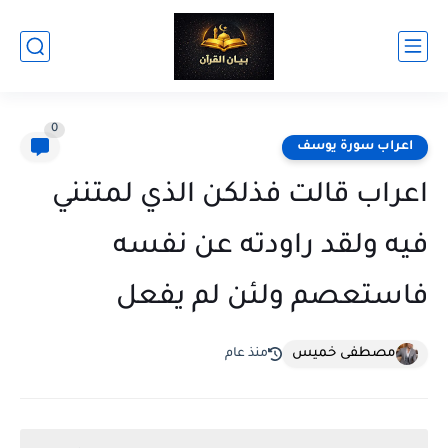
0
اعراب سورة يوسف
اعراب قالت فذلكن الذي لمتنني
فيه ولقد راودته عن نفسه
فاستعصم ولئن لم يفعل
مصطفى خميس
منذ عام