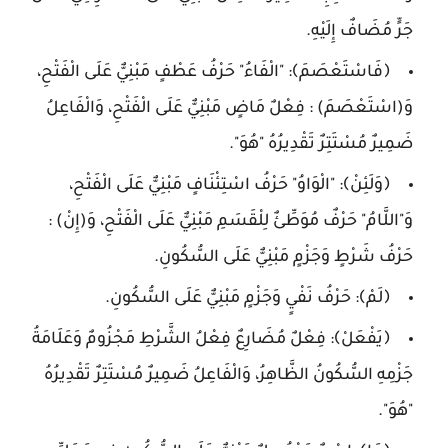
جَرٍّ مُضَافٌ إِلَيْهِ.
﴿فَاسْتَعْصَمَ﴾: "الْفَاءُ" حَرْفُ عَطْفٍ مَبْنِيٌّ عَلَى الْفَتْحِ،
وَ(اسْتَعْصَمَ) : فِعْلٌ مَاضٍ مَبْنِيٌّ عَلَى الْفَتْحِ، وَالْفَاعِلُ
ضَمِيرٌ مُسْتَتِرٌ تَقْدِيرُهُ "هُوَ".
﴿وَلَئِنْ﴾: "الْوَاوُ" حَرْفُ اسْتِئْنَافٍ مَبْنِيٌّ عَلَى الْفَتْحِ،
وَ"اللَّامُ" حَرْفٌ مُوَطِّئٌ لِلْقَسَمِ مَبْنِيٌّ عَلَى الْفَتْحِ، وَ(إِنْ) :
حَرْفُ شَرْطٍ وَجَزْمٍ مَبْنِيٌّ عَلَى السُّكُونِ.
﴿لَمْ﴾: حَرْفُ نَفْيٍ وَجَزْمٍ مَبْنِيٌّ عَلَى السُّكُونِ.
﴿يَفْعَلْ﴾: فِعْلٌ مُضَارِعٌ فِعْلُ الشَّرْطِ مَجْزُومٌ وَعَلَامَةُ
جَزْمِهِ السُّكُونُ الظَّاهِرُ، وَالْفَاعِلُ ضَمِيرٌ مُسْتَتِرٌ تَقْدِيرُهُ
"هُوَ".