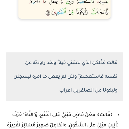
قالت فذٰلكن الذي لمتنني فيه ۖ ولقد راودته عن
نفسه فاستعصم ۖ ولئن لم يفعل ما آمره ليسجنن
وليكونا من الصاغرين اعراب
﴿قَالَتْ﴾: فِعْلٌ مَاضٍ مَبْنِيٌّ عَلَى الْفَتْحِ، وَ"التَّاءُ" حَرْفُ
تَأْنِيثٍ مَبْنِيٌّ عَلَى السُّكُونِ، وَالْفَاعِلُ ضَمِيرٌ مُسْتَتِرٌ تَقْدِيرُهُ