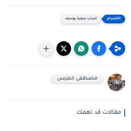
اعراب سورة يوسف
مصطفى خميس
مقالات قد تهمك