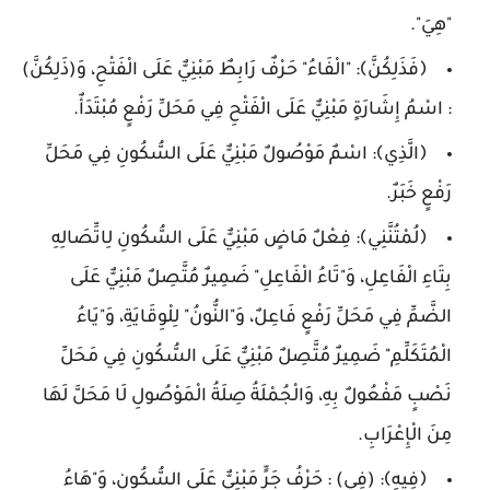
"هِيَ".
﴿فَذَلِكُنَّ﴾: "الْفَاءُ" حَرْفٌ رَابِطٌ مَبْنِيٌّ عَلَى الْفَتْحِ، وَ(ذَلِكُنَّ)
: اسْمُ إِشَارَةٍ مَبْنِيٌّ عَلَى الْفَتْحِ فِي مَحَلِّ رَفْعٍ مُبْتَدَأٌ.
﴿الَّذِي﴾: اسْمٌ مَوْصُولٌ مَبْنِيٌّ عَلَى السُّكُونِ فِي مَحَلِّ
رَفْعٍ خَبَرٌ.
﴿لُمْتُنَّنِي﴾: فِعْلٌ مَاضٍ مَبْنِيٌّ عَلَى السُّكُونِ لِاتِّصَالِهِ
بِتَاءِ الْفَاعِلِ، وَ"تَاءُ الْفَاعِلِ" ضَمِيرٌ مُتَّصِلٌ مَبْنِيٌّ عَلَى
الضَّمِّ فِي مَحَلِّ رَفْعٍ فَاعِلٌ، وَ"النُّونُ" لِلْوِقَايَةِ، وَ"يَاءُ
الْمُتَكَلِّمِ" ضَمِيرٌ مُتَّصِلٌ مَبْنِيٌّ عَلَى السُّكُونِ فِي مَحَلِّ
نَصْبٍ مَفْعُولٌ بِهِ، وَالْجُمْلَةُ صِلَةُ الْمَوْصُولِ لَا مَحَلَّ لَهَا
مِنَ الْإِعْرَابِ.
﴿فِيهِ﴾: (فِي) : حَرْفُ جَرٍّ مَبْنِيٌّ عَلَى السُّكُونِ، وَ"هَاءُ