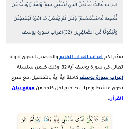
اعراب قَالَتْ فَذَٰلِكُنَّ الَّذِي لُمْتُنَّنِي فِيهِ ۖ وَلَقَدْ رَاوَدتُّهُ عَن
نَّفْسِهِ فَاسْتَعْصَمَ ۖ وَلَئِن لَّمْ يَفْعَلْ مَا آمُرُهُ لَيُسْجَنَنَّ
وَلَيَكُونًا مِّنَ الصَّاغِرِينَ (32)اعراب سورة يوسف
نقدّم لكم
اعراب القران الكريم
والتفصيل النحوي لقوله
تعالى في سورة يوسف آية 32، وذلك ضمن سلسلة
إعراب سورة يوسف
كاملة آيةً آيةً بالتفصيل، مع شرح
نحوي مبسّط وإعراب صحيح لكل كلمة من
موقع بيان
القرآن
.