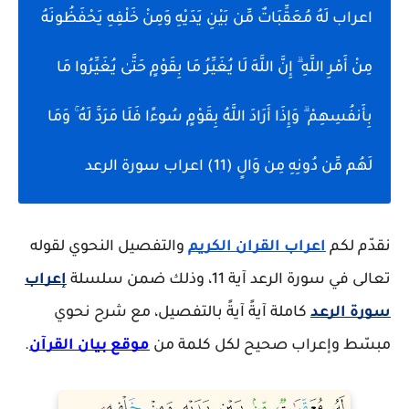
اعراب لَهُ مُعَقِّبَاتٌ مِّن بَيْنِ يَدَيْهِ وَمِنْ خَلْفِهِ يَحْفَظُونَهُ
مِنْ أَمْرِ اللَّهِ ۗ إِنَّ اللَّهَ لَا يُغَيِّرُ مَا بِقَوْمٍ حَتَّىٰ يُغَيِّرُوا مَا
بِأَنفُسِهِمْ ۗ وَإِذَا أَرَادَ اللَّهُ بِقَوْمٍ سُوءًا فَلَا مَرَدَّ لَهُ ۚ وَمَا
لَهُم مِّن دُونِهِ مِن وَالٍ (11) اعراب سورة الرعد
نقدّم لكم
اعراب القران الكريم
والتفصيل النحوي لقوله
تعالى في سورة الرعد آية 11، وذلك ضمن سلسلة
إعراب
سورة الرعد
كاملة آيةً آيةً بالتفصيل، مع شرح نحوي
مبسّط وإعراب صحيح لكل كلمة من
موقع بيان القرآن
.