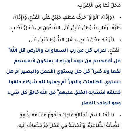
مَحَلَّ لَهَا مِنَ الْإِعْرَابِ.
﴿وَإِذَا﴾: "الْوَاوُ" حَرْفُ عَطْفٍ مَبْنِيٌّ عَلَى الْفَتْحِ، وَ(إِذَا) :
ظَرْفُ زَمَانٍ شَرْطِيٌّ مَبْنِيٌّ عَلَى السُّكُونِ فِي مَحَلِّ نَصْبٍ.
﴿أَرَادَ﴾: فِعْلٌ مَاضٍ فِعْلُ الشَّرْطِ مَبْنِيٌّ عَلَى
الْفَتْحِ.
اعراب قل من رب السماوات والأرض قل الله ۚ
قل أفاتخذتم من دونه أولياء لا يملكون لأنفسهم
نفعا ولا ضرا ۚ قل هل يستوي الأعمىٰ والبصير أم هل
تستوي الظلمات والنور ۗ أم جعلوا لله شركاء خلقوا
كخلقه فتشابه الخلق عليهم ۚ قل الله خالق كل شيء
وهو الواحد القهار
﴿اللَّهُ﴾: اسْمُ الْجَلَالَةِ فَاعِلٌ مَرْفُوعٌ وَعَلَامَةُ رَفْعِهِ
الضَّمَّةُ الظَّاهِرَةُ، وَالْجُمْلَةُ فِي مَحَلِّ جَرٍّ مُضَافٌ إِلَيْهِ.