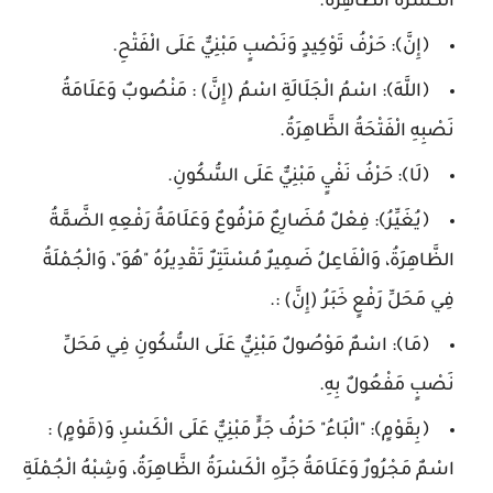
الْكَسْرَةُ الظَّاهِرَةُ.
﴿إِنَّ﴾: حَرْفُ تَوْكِيدٍ وَنَصْبٍ مَبْنِيٌّ عَلَى الْفَتْحِ.
﴿اللَّهَ﴾: اسْمُ الْجَلَالَةِ اسْمُ (إِنَّ) : مَنْصُوبٌ وَعَلَامَةُ
نَصْبِهِ الْفَتْحَةُ الظَّاهِرَةُ.
﴿لَا﴾: حَرْفُ نَفْيٍ مَبْنِيٌّ عَلَى السُّكُونِ.
﴿يُغَيِّرُ﴾: فِعْلٌ مُضَارِعٌ مَرْفُوعٌ وَعَلَامَةُ رَفْعِهِ الضَّمَّةُ
الظَّاهِرَةُ، وَالْفَاعِلُ ضَمِيرٌ مُسْتَتِرٌ تَقْدِيرُهُ "هُوَ"، وَالْجُمْلَةُ
فِي مَحَلِّ رَفْعٍ خَبَرُ (إِنَّ) :.
﴿مَا﴾: اسْمٌ مَوْصُولٌ مَبْنِيٌّ عَلَى السُّكُونِ فِي مَحَلِّ
نَصْبٍ مَفْعُولٌ بِهِ.
﴿بِقَوْمٍ﴾: "الْبَاءُ" حَرْفُ جَرٍّ مَبْنِيٌّ عَلَى الْكَسْرِ، وَ(قَوْمٍ) :
اسْمٌ مَجْرُورٌ وَعَلَامَةُ جَرِّهِ الْكَسْرَةُ الظَّاهِرَةُ، وَشِبْهُ الْجُمْلَةِ