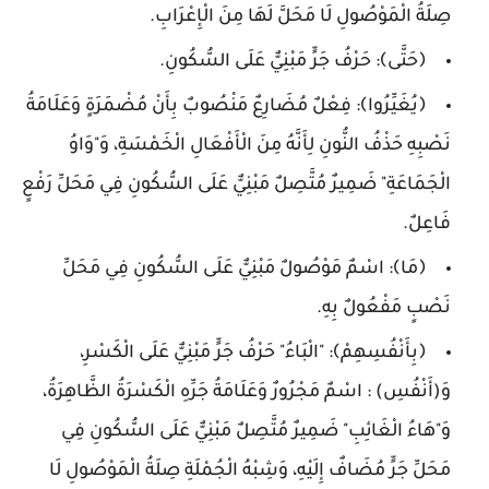
صِلَةُ الْمَوْصُولِ لَا مَحَلَّ لَهَا مِنَ الْإِعْرَابِ.
﴿حَتَّى﴾: حَرْفُ جَرٍّ مَبْنِيٌّ عَلَى السُّكُونِ.
﴿يُغَيِّرُوا﴾: فِعْلٌ مُضَارِعٌ مَنْصُوبٌ بِأَنْ مُضْمَرَةٍ وَعَلَامَةُ
نَصْبِهِ حَذْفُ النُّونِ لِأَنَّهُ مِنَ الْأَفْعَالِ الْخَمْسَةِ، وَ"وَاوُ
الْجَمَاعَةِ" ضَمِيرٌ مُتَّصِلٌ مَبْنِيٌّ عَلَى السُّكُونِ فِي مَحَلِّ رَفْعٍ
فَاعِلٌ.
﴿مَا﴾: اسْمٌ مَوْصُولٌ مَبْنِيٌّ عَلَى السُّكُونِ فِي مَحَلِّ
نَصْبٍ مَفْعُولٌ بِهِ.
﴿بِأَنْفُسِهِمْ﴾: "الْبَاءُ" حَرْفُ جَرٍّ مَبْنِيٌّ عَلَى الْكَسْرِ،
وَ(أَنْفُسِ) : اسْمٌ مَجْرُورٌ وَعَلَامَةُ جَرِّهِ الْكَسْرَةُ الظَّاهِرَةُ،
وَ"هَاءُ الْغَائِبِ" ضَمِيرٌ مُتَّصِلٌ مَبْنِيٌّ عَلَى السُّكُونِ فِي
مَحَلِّ جَرٍّ مُضَافٌ إِلَيْهِ، وَشِبْهُ الْجُمْلَةِ صِلَةُ الْمَوْصُولِ لَا