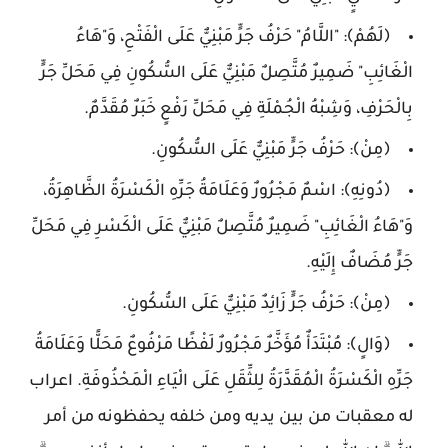
﴿لَهُمْ﴾: "اللَّامُ" حَرْفُ جَرٍّ مَبْنِيٌّ عَلَى الْفَتْحِ، وَ"هَاءُ
الْغَائِبِ" ضَمِيرٌ مُتَّصِلٌ مَبْنِيٌّ عَلَى السُّكُونِ فِي مَحَلِّ جَرٍّ
بِالْحَرْفِ، وَشِبْهُ الْجُمْلَةِ فِي مَحَلِّ رَفْعٍ خَبَرٌ مُقَدَّمٌ.
﴿مِنْ﴾: حَرْفُ جَرٍّ مَبْنِيٌّ عَلَى السُّكُونِ.
﴿دُونِهِ﴾: اسْمٌ مَجْرُورٌ وَعَلَامَةُ جَرِّهِ الْكَسْرَةُ الظَّاهِرَةُ،
وَ"هَاءُ الْغَائِبِ" ضَمِيرٌ مُتَّصِلٌ مَبْنِيٌّ عَلَى الْكَسْرِ فِي مَحَلِّ
جَرٍّ مُضَافٌ إِلَيْهِ.
﴿مِنْ﴾: حَرْفُ جَرٍّ زَائِدٌ مَبْنِيٌّ عَلَى السُّكُونِ.
﴿وَالٍ﴾: مُبْتَدَأٌ مُؤَخَّرٌ مَجْرُورٌ لَفْظًا مَرْفُوعٌ مَحَلًّا وَعَلَامَةُ
جَرِّهِ الْكَسْرَةُ الْمُقَدَّرَةُ لِلثِّقَلِ عَلَى الْيَاءِ الْمَحْذُوفَةِ. اعراب
له معقبات من بين يديه ومن خلفه يحفظونه من أمر