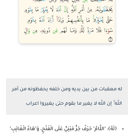
له معقبات من بين يديه ومن خلفه يحفظونه من أمر
الله ۗ إن الله لا يغير ما بقوم حتىٰ يغيروا اعراب
﴿لَهُ﴾: "اللَّامُ" حَرْفُ جَرٍّ مَبْنِيٌّ عَلَى الْفَتْحِ، وَ"هَاءُ الْغَائِبِ"