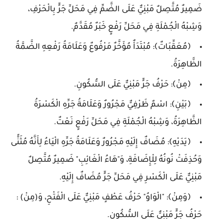
ضَمِيرٌ مُتَّصِلٌ مَبْنِيٌّ عَلَى الضَّمِّ فِي مَحَلِّ جَرٍّ بِالْحَرْفِ،
وَشِبْهُ الْجُمْلَةِ فِي مَحَلِّ رَفْعٍ خَبَرٌ مُقَدَّمٌ.
﴿مُعَقِّبَاتٌ﴾: مُبْتَدَأٌ مُؤَخَّرٌ مَرْفُوعٌ وَعَلَامَةُ رَفْعِهِ الضَّمَّةُ
الظَّاهِرَةُ.
﴿مِنْ﴾: حَرْفُ جَرٍّ مَبْنِيٌّ عَلَى السُّكُونِ.
﴿بَيْنِ﴾: اسْمٌ ظَرْفِيٌّ مَجْرُورٌ وَعَلَامَةُ جَرِّهِ الْكَسْرَةُ
الظَّاهِرَةُ، وَشِبْهُ الْجُمْلَةِ فِي مَحَلِّ رَفْعٍ نَعْتٌ.
﴿يَدَيْهِ﴾: مُضَافٌ إِلَيْهِ مَجْرُورٌ وَعَلَامَةُ جَرِّهِ الْيَاءُ لِأَنَّهُ مُثَنًّى
وَحُذِفَتْ نُونُهُ لِلْإِضَافَةِ، وَ"هَاءُ الْغَائِبِ" ضَمِيرٌ مُتَّصِلٌ
مَبْنِيٌّ عَلَى الْكَسْرِ فِي مَحَلِّ جَرٍّ مُضَافٌ إِلَيْهِ.
﴿وَمِنْ﴾: "الْوَاوُ" حَرْفُ عَطْفٍ مَبْنِيٌّ عَلَى الْفَتْحِ، وَ(مِنْ) :
حَرْفُ جَرٍّ مَبْنِيٌّ عَلَى السُّكُونِ.