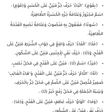
﴿بِقَوْمٍ﴾: "الْبَاءُ" حَرْفُ جَرٍّ مَبْنِيٌّ عَلَى الْكَسْرِ، وَ(قَوْمٍ) :
اسْمٌ مَجْرُورٌ وَعَلَامَةُ جَرِّهِ الْكَسْرَةُ الظَّاهِرَةُ.
﴿سُوءًا﴾: مَفْعُولٌ بِهِ مَنْصُوبٌ وَعَلَامَةُ نَصْبِهِ الْفَتْحَةُ
الظَّاهِرَةُ.
﴿فَلَا﴾: "الْفَاءُ" حَرْفٌ وَاقِعٌ فِي جَوَابِ الشَّرْطِ مَبْنِيٌّ عَلَى
الْفَتْحِ، وَ(لَا) : حَرْفُ نَفْيٍ لِلْجِنْسِ مَبْنِيٌّ عَلَى السُّكُونِ.
﴿مَرَدَّ﴾: اسْمُ (لَا) : مَبْنِيٌّ عَلَى الْفَتْحِ فِي مَحَلِّ نَصْبٍ.
﴿لَهُ﴾: "اللَّامُ" حَرْفُ جَرٍّ مَبْنِيٌّ عَلَى الْفَتْحِ، وَ"هَاءُ الْغَائِبِ"
ضَمِيرٌ مُتَّصِلٌ مَبْنِيٌّ عَلَى الضَّمِّ فِي مَحَلِّ جَرٍّ بِالْحَرْفِ،
وَشِبْهُ الْجُمْلَةِ فِي مَحَلِّ رَفْعٍ خَبَرُ (لَا) :.
﴿وَمَا﴾: "الْوَاوُ" حَرْفُ عَطْفٍ مَبْنِيٌّ عَلَى الْفَتْحِ، وَ(مَا) :
حَرْفُ نَفْيٍ مَبْنِيٌّ عَلَى السُّكُونِ.