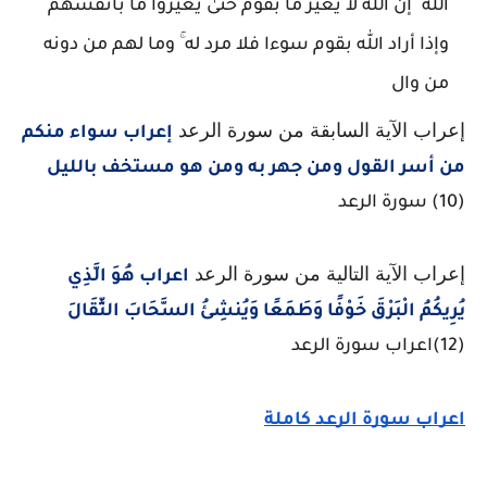
الله ۗ إن الله لا يغير ما بقوم حتىٰ يغيروا ما بأنفسهم ۗ
وإذا أراد الله بقوم سوءا فلا مرد له ۚ وما لهم من دونه
من وال
إعراب الآية السابقة من سورة الرعد
إعراب سواء منكم
من أسر القول ومن جهر به ومن هو مستخف بالليل
(10) سورة الرعد
إعراب الآية التالية من سورة الرعد
اعراب هُوَ الَّذِي
يُرِيكُمُ الْبَرْقَ خَوْفًا وَطَمَعًا وَيُنشِئُ السَّحَابَ الثِّقَالَ
(12)اعراب سورة الرعد
اعراب سورة الرعد كاملة