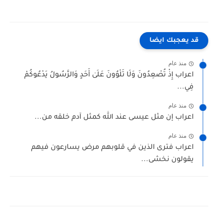
قد يعجبك ايضا
منذ عام
اعراب إِذْ تُصْعِدُونَ وَلَا تَلْوُونَ عَلَىٰ أَحَدٍ وَالرَّسُولُ يَدْعُوكُمْ
فِي...
منذ عام
اعراب إن مثل عيسى عند الله كمثل آدم خلقه من...
منذ عام
اعراب فترى الذين في قلوبهم مرض يسارعون فيهم
يقولون نخشى...