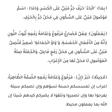
بِمَا﴾: "الْبَاءُ" حَرْفُ جَرٍّ مَبْنِيٌّ عَلَى الْكَسْرِ، وَ(مَا) : اسْمٌ
َوْصُولٌ مَبْنِيٌّ عَلَى السُّكُونِ فِي مَحَلِّ جَرٍّ بِالْحَرْفِ.
يَعْمَلُونَ﴾: فِعْلٌ مُضَارِعٌ مَرْفُوعٌ وَعَلَامَةُ رَفْعِهِ ثُبُوتُ النُّونِ
ِأَنَّهُ مِنَ الْأَفْعَالِ الْخَمْسَةِ، وَ"وَاوُ الْجَمَاعَةِ" ضَمِيرٌ مُتَّصِلٌ
َبْنِيٌّ عَلَى السُّكُونِ فِي مَحَلِّ رَفْعٍ فَاعِلٌ، وَالْجُمْلَةُ صِلَةُ
لْمَوْصُولِ لَا مَحَلَّ لَهَا مِنَ الْإِعْرَابِ.
مُحِيطٌ﴾: خَبَرُ (إِنَّ) : مَرْفُوعٌ وَعَلَامَةُ رَفْعِهِ الضَّمَّةُ الظَّاهِرَةُ.
عراب إن تمسسكم حسنة تسؤهم وإن تصبكم سيئة
فرحوا بها وإن تصبروا وتتقوا لا يضركم كيدهم شيئا إن
لله بما يعملون محيط