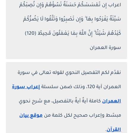
اعراب إِن تَمْسَسْكُمْ حَسَنَةٌ تَسُؤْهُمْ وَإِن تُصِبْكُمْ
سَيِّئَةٌ يَفْرَحُوا بِهَا ۖ وَإِن تَصْبِرُوا وَتَتَّقُوا لَا يَضُرُّكُمْ
كَيْدُهُمْ شَيْئًا ۗ إِنَّ اللَّهَ بِمَا يَعْمَلُونَ مُحِيطٌ (120)
سورة العمران
نقدّم لكم التفصيل النحوي لقوله تعالى في سورة
العمران آية 120، وذلك ضمن سلسلة
إعراب سورة
العمران
كاملة آيةً آيةً بالتفصيل، مع شرح نحوي
مبسّط وإعراب صحيح لكل كلمة من
موقع بيان
القرآن
.