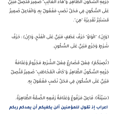
َزْمِهِ السُّكُونُ الظَّاهِرُ، وَ"هَاءُ الْغَائِبِ" ضَمِيرٌ مُتَّصِلٌ مَبْنِيٌّ
َلَى السُّكُونِ فِي مَحَلِّ نَصْبٍ مَفْعُولٌ بِهِ، وَالْفَاعِلُ ضَمِيرٌ
ُسْتَتِرٌ تَقْدِيرُهُ "هِيَ".
وَإِنْ﴾: "الْوَاوُ" حَرْفُ عَطْفٍ مَبْنِيٌّ عَلَى الْفَتْحِ، وَ(إِنْ) : حَرْفُ
َرْطٍ وَجَزْمٍ مَبْنِيٌّ عَلَى السُّكُونِ.
تُصِبْكُمْ﴾: فِعْلٌ مُضَارِعٌ فِعْلُ الشَّرْطِ مَجْزُومٌ وَعَلَامَةُ
َزْمِهِ السُّكُونُ الظَّاهِرُ، وَ"كَافُ الْمُخَاطَبِ" ضَمِيرٌ مُتَّصِلٌ
َبْنِيٌّ عَلَى السُّكُونِ فِي مَحَلِّ نَصْبٍ مَفْعُولٌ بِهِ.
سَيِّئَةٌ﴾: فَاعِلٌ مَرْفُوعٌ وَعَلَامَةُ رَفْعِهِ الضَّمَّةُ الظَّاهِرَةُ.
اعراب إذ تقول للمؤمنين ألن يكفيكم أن يمدكم ربكم