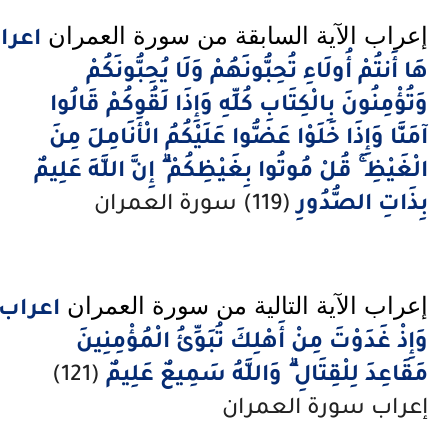
عراب الآية السابقة من سورة العمران 
اعراب
َا أَنتُمْ أُولَاءِ تُحِبُّونَهُمْ وَلَا يُحِبُّونَكُمْ
َتُؤْمِنُونَ بِالْكِتَابِ كُلِّهِ وَإِذَا لَقُوكُمْ قَالُوا
مَنَّا وَإِذَا خَلَوْا عَضُّوا عَلَيْكُمُ الْأَنَامِلَ مِنَ
لْغَيْظِ ۚ قُلْ مُوتُوا بِغَيْظِكُمْ ۗ إِنَّ اللَّهَ عَلِيمٌ
ِذَاتِ الصُّدُورِ
(119) سورة العمران
عراب الآية التالية من سورة العمران 
اعراب
َإِذْ غَدَوْتَ مِنْ أَهْلِكَ تُبَوِّئُ الْمُؤْمِنِينَ
َقَاعِدَ لِلْقِتَالِ ۗ وَاللَّهُ سَمِيعٌ عَلِيمٌ
(121)
عراب سورة العمران