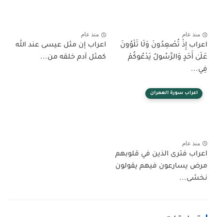
منذ عام
منذ عام
عراب إِذْ تُصْعِدُونَ وَلَا تَلْوُونَ
اعراب إن مثل عيسى عند الله
َلَىٰ أَحَدٍ وَالرَّسُولُ يَدْعُوكُمْ
كمثل آدم خلقه من...
ِي...
اعراب سورة العمران
منذ عام
عراب فترى الذين في قلوبهم
رض يسارعون فيهم يقولون
خشى...