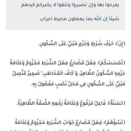
يفرحوا بها وإن تصبروا وتتقوا لا يضركم كيدهم
شيئا إن الله بما يعملون محيط اعراب
إِنْ﴾: حَرْفُ شَرْطٍ وَجَزْمٍ مَبْنِيٌّ عَلَى السُّكُونِ.
تَمْسَسْكُمْ﴾: فِعْلٌ مُضَارِعٌ فِعْلُ الشَّرْطِ مَجْزُومٌ وَعَلَامَةُ
َزْمِهِ السُّكُونُ الظَّاهِرُ، وَ"كَافُ الْمُخَاطَبِ" ضَمِيرٌ مُتَّصِلٌ
َبْنِيٌّ عَلَى السُّكُونِ فِي مَحَلِّ نَصْبٍ مَفْعُولٌ بِهِ.
حَسَنَةٌ﴾: فَاعِلٌ مَرْفُوعٌ وَعَلَامَةُ رَفْعِهِ الضَّمَّةُ الظَّاهِرَةُ.
تَسُؤْهُمْ﴾: فِعْلٌ مُضَارِعٌ جَوَابُ الشَّرْطِ مَجْزُومٌ وَعَلَامَةُ