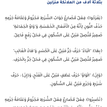
ثلاثة آلاف من الملائكة منزلين
يَفْرَحُوا﴾: فِعْلٌ مُضَارِعٌ جَوَابُ الشَّرْطِ مَجْزُومٌ وَعَلَامَةُ جَزْمِهِ
َذْفُ النُّونِ لِأَنَّهُ مِنَ الْأَفْعَالِ الْخَمْسَةِ، وَ"وَاوُ الْجَمَاعَةِ"
َمِيرٌ مُتَّصِلٌ مَبْنِيٌّ عَلَى السُّكُونِ فِي مَحَلِّ رَفْعٍ فَاعِلٌ.
بِهَا﴾: "الْبَاءُ" حَرْفُ جَرٍّ مَبْنِيٌّ عَلَى الْكَسْرِ، وَ"هَاءُ الْغَائِبِ"
َمِيرٌ مُتَّصِلٌ مَبْنِيٌّ عَلَى السُّكُونِ فِي مَحَلِّ جَرٍّ بِالْحَرْفِ.
وَإِنْ﴾: "الْوَاوُ" حَرْفُ عَطْفٍ مَبْنِيٌّ عَلَى الْفَتْحِ، وَ(إِنْ) : حَرْفُ
َرْطٍ وَجَزْمٍ مَبْنِيٌّ عَلَى السُّكُونِ.
تَصْبِرُوا﴾: فِعْلٌ مُضَارِعٌ فِعْلُ الشَّرْطِ مَجْزُومٌ وَعَلَامَةُ جَزْمِهِ