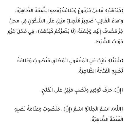
كَيْدُهُمْ﴾: فَاعِلٌ مَرْفُوعٌ وَعَلَامَةُ رَفْعِهِ الضَّمَّةُ الظَّاهِرَةُ،
َ"هَاءُ الْغَائِبِ" ضَمِيرٌ مُتَّصِلٌ مَبْنِيٌّ عَلَى السُّكُونِ فِي مَحَلِّ
َرٍّ مُضَافٌ إِلَيْهِ، وَجُمْلَةُ: (لَا يَضُرُّكُمْ كَيْدُهُمْ) : فِي مَحَلِّ جَزْمٍ
َوَابُ الشَّرْطِ.
شَيْئًا﴾: نَائِبٌ عَنِ الْمَفْعُولِ الْمُطْلَقِ مَنْصُوبٌ وَعَلَامَةُ
َصْبِهِ الْفَتْحَةُ الظَّاهِرَةُ.
إِنَّ﴾: حَرْفُ تَوْكِيدٍ وَنَصْبٍ مَبْنِيٌّ عَلَى الْفَتْحِ.
اللَّهَ﴾: اسْمُ الْجَلَالَةِ اسْمُ (إِنَّ) : مَنْصُوبٌ وَعَلَامَةُ نَصْبِهِ
لْفَتْحَةُ الظَّاهِرَةُ.