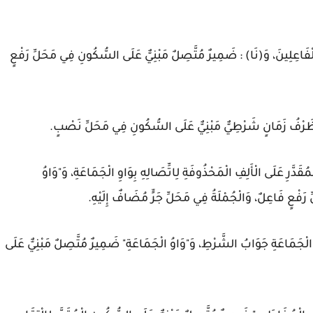
لْفَاعِلِينَ، وَ(نَا) : ضَمِيرٌ مُتَّصِلٌ مَبْنِيٌّ عَلَى السُّكُونِ فِي مَحَلِّ رَفْعٍ
) : ظَرْفُ زَمَانٍ شَرْطِيٌّ مَبْنِيٌّ عَلَى السُّكُونِ فِي مَحَلِّ نَصْبٍ.
َّرِ عَلَى الْأَلِفِ الْمَحْذُوفَةِ لِاتِّصَالِهِ بِوَاوِ الْجَمَاعَةِ، وَ"وَاوُ
َفْعٍ فَاعِلٌ، وَالْجُمْلَةُ فِي مَحَلِّ جَرٍّ مُضَافٌ إِلَيْهِ.
لْجَمَاعَةِ جَوَابُ الشَّرْطِ، وَ"وَاوُ الْجَمَاعَةِ" ضَمِيرٌ مُتَّصِلٌ مَبْنِيٌّ عَلَى