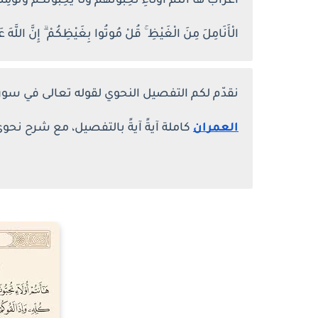
اعراب هَا أَنتُمْ أُولَاءِ تُحِبُّونَهُمْ وَلَا يُحِبُّونَكُمْ وَتُؤْمِنُو
الْأَنَامِلَ مِنَ الْغَيْظِ ۚ قُلْ مُوتُوا بِغَيْظِكُمْ ۗ إِنَّ اللَّهَ عَلِيمٌ بِذَ
نقدّم لكم التفصيل النحوي لقوله تعالى في سورة العمران آية 9
العمران
كاملة آيةً آيةً بالتفصيل، مع شرح ن