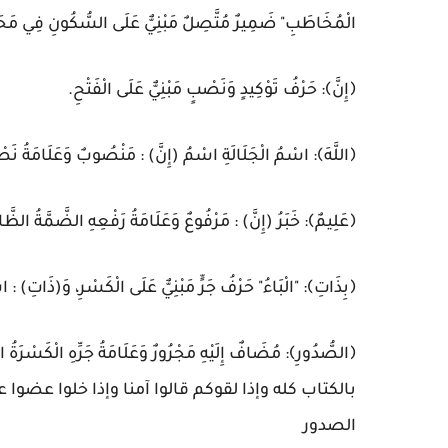
الْمُخَاطَبِ" ضَمِيرٌ مُتَّصِلٌ مَبْنِيٌّ عَلَى السُّكُونِ فِي مَحَلِّ
﴿إِنَّ﴾: حَرْفُ تَوْكِيدٍ وَنَصْبٍ مَبْنِيٌّ عَلَى الْفَتْحِ.
﴿اللَّهَ﴾: اسْمُ الْجَلَالَةِ اسْمُ (إِنَّ) : مَنْصُوبٌ وَعَلَامَةُ نَصْبِ
﴿عَلِيمٌ﴾: خَبَرُ (إِنَّ) : مَرْفُوعٌ وَعَلَامَةُ رَفْعِهِ الضَّمَّةُ الظَّا
﴿بِذَاتِ﴾: "الْبَاءُ" حَرْفُ جَرٍّ مَبْنِيٌّ عَلَى الْكَسْرِ، وَ(ذَاتِ) : ا
﴿الصُّدُورِ﴾: مُضَافٌ إِلَيْهِ مَجْرُورٌ وَعَلَامَةُ جَرِّهِ ا
بالكتاب كله وإذا لقوكم قالوا آمنا وإذا خلوا عضوا
الصدور