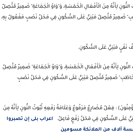
النُّونِ لِأَنَّهُ مِنَ الْأَفْعَالِ الْخَمْسَةِ، وَ"وَاوُ الْجَمَاعَةِ" ضَمِيرٌ مُتَّصِلٌ
ائِبِ" ضَمِيرٌ مُتَّصِلٌ مَبْنِيٌّ عَلَى السُّكُونِ فِي مَحَلِّ نَصْبٍ مَفْعُولٌ بِهِ،
ْفُ نَفْيٍ مَبْنِيٌّ عَلَى السُّكُونِ.
النُّونِ لِأَنَّهُ مِنَ الْأَفْعَالِ الْخَمْسَةِ، وَ"وَاوُ الْجَمَاعَةِ" ضَمِيرٌ مُتَّصِلٌ
ُخَاطَبِ" ضَمِيرٌ مُتَّصِلٌ مَبْنِيٌّ عَلَى السُّكُونِ فِي مَحَلِّ نَصْبٍ
ْمِنُونَ) : فِعْلٌ مُضَارِعٌ مَرْفُوعٌ وَعَلَامَةُ رَفْعِهِ ثُبُوتُ النُّونِ لِأَنَّهُ مِنَ
بْنِيٌّ عَلَى السُّكُونِ فِي مَحَلِّ رَفْعٍ فَاعِلٌ.
اعراب بلى إن تصبروا
خمسة آلاف من الملائكة مسومين