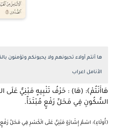
ها أنتم أولاء تحبونهم ولا يحبونكم وتؤمنون بالك
الأنامل اعراب
هَاأَنْتُمْ﴾: (هَا) : حَرْفُ تَنْبِيهٍ مَبْنِيٌّ عَلَى 
السُّكُونِ فِي مَحَلِّ رَفْعٍ مُبْتَدَأٌ.
﴿أُولَاءِ﴾: اسْمُ إِشَارَةٍ مَبْنِيٌّ عَلَى الْكَسْرِ فِي مَحَلِّ رَفْعٍ خ