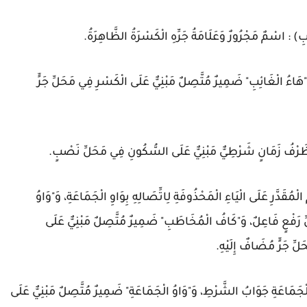
َابِ) : اسْمٌ مَجْرُورٌ وَعَلَامَةُ جَرِّهِ الْكَسْرَةُ الظَّاهِرَةُ.
 وَ"هَاءُ الْغَائِبِ" ضَمِيرٌ مُتَّصِلٌ مَبْنِيٌّ عَلَى الْكَسْرِ فِي مَحَلِّ جَرٍّ
) : ظَرْفُ زَمَانٍ شَرْطِيٌّ مَبْنِيٌّ عَلَى السُّكُونِ فِي مَحَلِّ نَصْبٍ.
َدَّرِ عَلَى الْيَاءِ الْمَحْذُوفَةِ لِاتِّصَالِهِ بِوَاوِ الْجَمَاعَةِ، وَ"وَاوُ
ِ رَفْعٍ فَاعِلٌ، وَ"كَافُ الْمُخَاطَبِ" ضَمِيرٌ مُتَّصِلٌ مَبْنِيٌّ عَلَى
ِ جَرٍّ مُضَافٌ إِلَيْهِ.
لْجَمَاعَةِ جَوَابُ الشَّرْطِ، وَ"وَاوُ الْجَمَاعَةِ" ضَمِيرٌ مُتَّصِلٌ مَبْنِيٌّ عَلَى