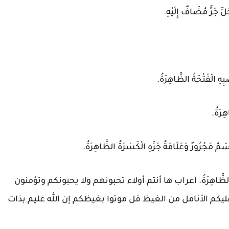
 جَرٍّ مُضَافٌ إِلَيْهِ.
هِ الْفَتْحَةُ الظَّاهِرَةُ.
هِرَةُ.
سْمٌ مَجْرُورٌ وَعَلَامَةُ جَرِّهِ الْكَسْرَةُ الظَّاهِرَةُ.
لْكَسْرَةُ الظَّاهِرَةُ. اعراب ها أنتم أولاء تحبونهم ولا يحبونكم وتؤمنون
 عليكم الأنامل من الغيظ قل موتوا بغيظكم إن الله عليم بذات