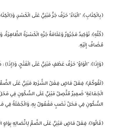
﴿بِالْكِتَابِ﴾: "الْبَاءُ" حَرْفُ جَرٍّ مَبْنِيٌّ عَلَى الْكَسْرِ، وَ(الْكِت
﴿كُلِّهِ﴾: تَوْكِيدٌ مَجْرُورٌ وَعَلَامَةُ جَرِّهِ الْكَسْرَةُ الظَّاهِرَةُ،
مُضَافٌ إِلَيْهِ.
﴿وَإِذَا﴾: "الْوَاوُ" حَرْفُ عَطْفٍ مَبْنِيٌّ عَلَى الْفَتْحِ، وَ(إِذَا
﴿لَقُوكُمْ﴾: فِعْلٌ مَاضٍ فِعْلُ الشَّرْطِ مَبْنِيٌّ عَلَى الضَّمِّ الْمُق
الْجَمَاعَةِ" ضَمِيرٌ مُتَّصِلٌ مَبْنِيٌّ عَلَى السُّكُونِ فِي مَحَلّ
السُّكُونِ فِي مَحَلِّ نَصْبٍ مَفْعُولٌ بِهِ، وَالْجُمْلَةُ فِي مَحَلّ
﴿قَالُوا﴾: فِعْلٌ مَاضٍ مَبْنِيٌّ عَلَى الضَّمِّ لِاتِّصَالِهِ بِوَاوِ ا