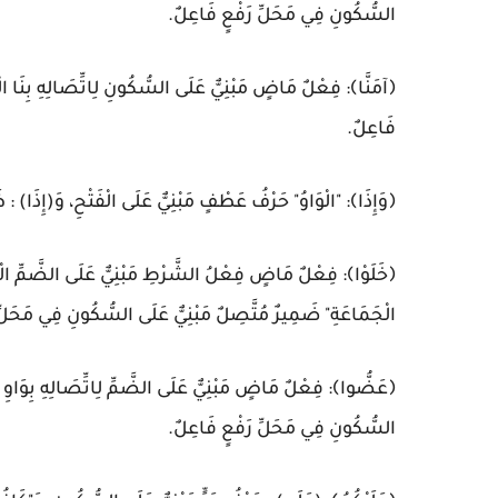
السُّكُونِ فِي مَحَلِّ رَفْعٍ فَاعِلٌ.
﴿آمَنَّا﴾: فِعْلٌ مَاضٍ مَبْنِيٌّ عَلَى السُّكُونِ لِاتِّصَالِهِ بِنَا ا
فَاعِلٌ.
﴿وَإِذَا﴾: "الْوَاوُ" حَرْفُ عَطْفٍ مَبْنِيٌّ عَلَى الْفَتْحِ، وَ(إِذَا
﴿خَلَوْا﴾: فِعْلٌ مَاضٍ فِعْلُ الشَّرْطِ مَبْنِيٌّ عَلَى الضَّمِّ الْمُقَد
الْجَمَاعَةِ" ضَمِيرٌ مُتَّصِلٌ مَبْنِيٌّ عَلَى السُّكُونِ فِي مَحَلِّ ر
﴿عَضُّوا﴾: فِعْلٌ مَاضٍ مَبْنِيٌّ عَلَى الضَّمِّ لِاتِّصَالِهِ بِوَاوِ ا
السُّكُونِ فِي مَحَلِّ رَفْعٍ فَاعِلٌ.