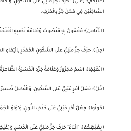
﴿عَلَيْكُمُ﴾: (عَلَى) : حَرْفُ جَرٍّ مَبْنِيٌّ عَلَى السُّكُونِ، وَ"كَافُ
السَّاكِنَيْنِ فِي مَحَلِّ جَرٍّ بِالْحَرْفِ.
﴿الْأَنَامِلَ﴾: مَفْعُولٌ بِهِ مَنْصُوبٌ وَعَلَامَةُ نَصْبِهِ الْفَتْحَةُ
﴿مِنَ﴾: حَرْفُ جَرٍّ مَبْنِيٌّ عَلَى السُّكُونِ الْمُقَدَّرِ لِالْتِقَاءِ الس
﴿الْغَيْظِ﴾: اسْمٌ مَجْرُورٌ وَعَلَامَةُ جَرِّهِ الْكَسْرَةُ الظَّاهِرَةُ
﴿قُلْ﴾: فِعْلُ أَمْرٍ مَبْنِيٌّ عَلَى السُّكُونِ، وَالْفَاعِلُ ضَمِيرٌ مُس
﴿مُوتُوا﴾: فِعْلُ أَمْرٍ مَبْنِيٌّ عَلَى حَذْفِ النُّونِ، وَ"وَاوُ الْجَ
﴿بِغَيْظِكُمْ﴾: "الْبَاءُ" حَرْفُ جَرٍّ مَبْنِيٌّ عَلَى الْكَسْرِ، وَ(غَيْ