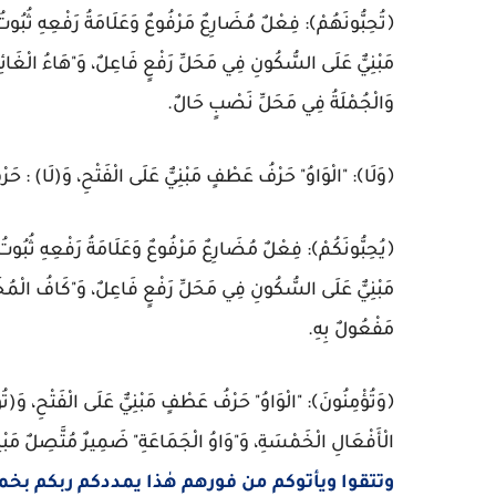
﴿تُحِبُّونَهُمْ﴾: فِعْلٌ مُضَارِعٌ مَرْفُوعٌ وَعَلَامَةُ رَفْعِهِ ثُبُوتُ 
مَبْنِيٌّ عَلَى السُّكُونِ فِي مَحَلِّ رَفْعٍ فَاعِلٌ، وَ"هَاءُ الْغَ
وَالْجُمْلَةُ فِي مَحَلِّ نَصْبٍ حَالٌ.
﴿وَلَا﴾: "الْوَاوُ" حَرْفُ عَطْفٍ مَبْنِيٌّ عَلَى الْفَتْحِ، وَ(لَا) : حَر
﴿يُحِبُّونَكُمْ﴾: فِعْلٌ مُضَارِعٌ مَرْفُوعٌ وَعَلَامَةُ رَفْعِهِ ثُبُوتُ 
مَبْنِيٌّ عَلَى السُّكُونِ فِي مَحَلِّ رَفْعٍ فَاعِلٌ، وَ"كَافُ الْم
مَفْعُولٌ بِهِ.
﴿وَتُؤْمِنُونَ﴾: "الْوَاوُ" حَرْفُ عَطْفٍ مَبْنِيٌّ عَلَى الْفَتْحِ، وَ(تُؤ
الْأَفْعَالِ الْخَمْسَةِ، وَ"وَاوُ الْجَمَاعَةِ" ضَمِيرٌ مُتَّصِلٌ مَ
وتتقوا ويأتوكم من فورهم هٰذا يمددكم ربكم ب