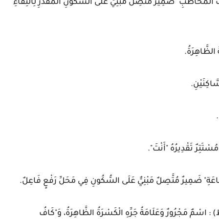
 الْمُخَاطَبِ" ضَمِيرٌ مُتَّصِلٌ مَبْنِيٌّ عَلَى السُّكُونِ الْمُقَدَّرِ لِالْتِقَاءِ
 الظَّاهِرَةُ.
َّاكِنَيْنِ.
.
ْتَتِرٌ تَقْدِيرُهُ "أَنْتَ".
مَاعَةِ" ضَمِيرٌ مُتَّصِلٌ مَبْنِيٌّ عَلَى السُّكُونِ فِي مَحَلِّ رَفْعٍ فَاعِلٌ.
ظِ) : اسْمٌ مَجْرُورٌ وَعَلَامَةُ جَرِّهِ الْكَسْرَةُ الظَّاهِرَةُ، وَ"كَافُ