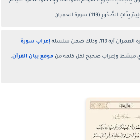
نَ بِالْكِتَابِ كُلِّهِ وَإِذَا لَقُوكُمْ قَالُوا آمَنَّا وَإِذَا خَلَوْا عَضُّوا عَلَيْكُمُ
اتِ الصُّدُورِ (119) سورة العمران
11، وذلك ضمن سلسلة
إعراب سورة
حوي مبسّط وإعراب صحيح لكل كلمة من
موقع بيان القرآن
.