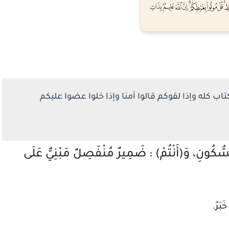
تاب كله وإذا لقوكم قالوا آمنا وإذا خلوا عضوا عليكم
السُّكُونِ، وَ(أَنْتُمْ) : ضَمِيرٌ مُنْفَصِلٌ مَبْنِيٌّ عَلَى
َبَرٌ.