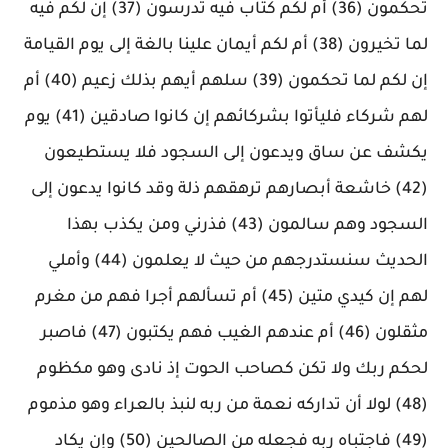
تحكمون (36) أم لكم كتاب فيه تدرسون (37) إن لكم فيه
لما تخيرون (38) أم لكم أيمان علينا بالغة إلى يوم القيامة
إن لكم لما تحكمون (39) سلهم أيهم بذلك زعيم (40) أم
لهم شركاء فليأتوا بشركائهم إن كانوا صادقين (41) يوم
يكشف عن ساق ويدعون إلى السجود فلا يستطيعون
(42) خاشعة أبصارهم ترهقهم ذلة وقد كانوا يدعون إلى
السجود وهم سالمون (43) فذرني ومن يكذب بهذا
الحديث سنستدرجهم من حيث لا يعلمون (44) وأملي
لهم إن كيدي متين (45) أم تسألهم أجرا فهم من مغرم
مثقلون (46) أم عندهم الغيب فهم يكتبون (47) فاصبر
لحكم ربك ولا تكن كصاحب الحوت إذ نادى وهو مكظوم
(48) لولا أن تداركه نعمة من ربه لنبذ بالعراء وهو مذموم
(49) فاجتباه ربه فجعله من الصالحين (50) وإن يكاد