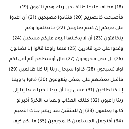
(18) فطاف عليها طائف من ربك وهم نائمون (19)
فأصبحت كالصريم (20) فتنادوا مصبحين (21) أن اغدوا
على حرثكم إن كنتم صارمين (22) فانطلقوا وهم
يتخافتون (23) أن لا يدخلنها اليوم عليكم مسكين (24)
وغدوا على حرد قادرين (25) فلما رأوها قالوا إنا لضالون
(26) بل نحن محرومون (27) قال أوسطهم ألم أقل لكم
لولا تسبحون (28) قالوا سبحان ربنا إنا كنا ظالمين (29)
فأقبل بعضهم على بعض يتلاومون (30) قالوا يا ويلنا
إنا كنا طاغين (31) عسى ربنا أن يبدلنا خيرا منها إنا إلى
ربنا راغبون (32) كذلك العذاب ولعذاب الآخرة أكبر لو
كانوا يعلمون (33) إن للمتقين عند ربهم جنات النعيم
(34) أفنجعل المسلمين كالمجرمين (35) ما لكم كيف