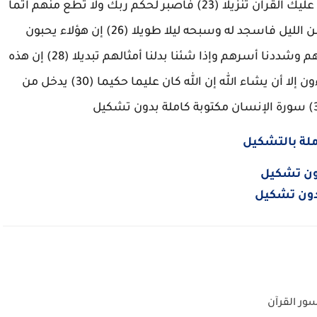
لكم جزاء وكان سعيكم مشكورا (22) إنا نحن نزلنا عليك القرآن تنزيلا (23) فاصبر لحكم ربك ولا تطع منهم آثما
أو كفورا (24) واذكر اسم ربك بكرة وأصيلا (25) ومن الليل فاسجد له وسبحه ليلا طويلا (26) إن هؤلاء يحبون
العاجلة ويذرون وراءهم يوما ثقيلا (27) نحن خلقناهم وشددنا أسرهم وإذا شئنا بدلنا أمثالهم تبديلا (28) إن هذه
تذكرة فمن شاء اتخذ إلى ربه سبيلا (29) وما تشاءون إلا أن يشاء الله إن الله كان عليما حكيما (30) يدخل من
ملة بالتشكيل
دون تشكيل
دون تشكيل
ور القرآن