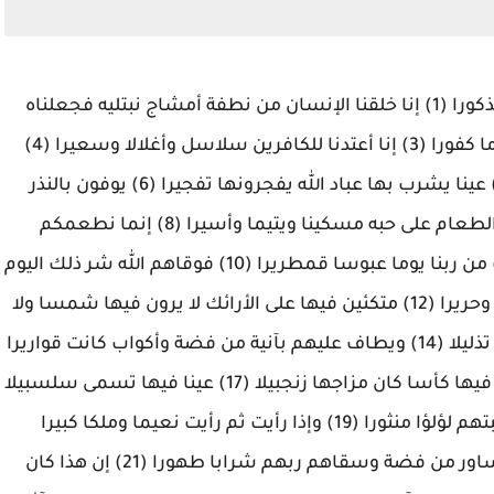
هل أتى على الإنسان حين من الدهر لم يكن شيئا مذكورا (1) إنا خلقنا الإنسان من نطفة أمشاج نبتليه فجعلناه
سميعا بصيرا (2) إنا هديناه السبيل إما شاكرا وإما كفورا (3) إنا أعتدنا للكافرين سلاسل وأغلالا وسعيرا (4)
إن الأبرار يشربون من كأس كان مزاجها كافورا (5) عينا يشرب بها عباد الله يفجرونها تفجيرا (6) يوفون بالنذر
ويخافون يوما كان شره مستطيرا (7) ويطعمون الطعام على حبه مسكينا ويتيما وأسيرا (8) إنما نطعمكم
لوجه الله لا نريد منكم جزاء ولا شكورا (9) إنا نخاف من ربنا يوما عبوسا قمطريرا (10) فوقاهم الله شر ذلك اليوم
ولقاهم نضرة وسرورا (11) وجزاهم بما صبروا جنة وحريرا (12) متكئين فيها على الأرائك لا يرون فيها شمسا ولا
زمهريرا (13) ودانية عليهم ظلالها وذللت قطوفها تذليلا (14) ويطاف عليهم بآنية من فضة وأكواب كانت قواريرا
(15) قوارير من فضة قدروها تقديرا (16) ويسقون فيها كأسا كان مزاجها زنجبيلا (17) عينا فيها تسمى سلسبيلا
(18) ويطوف عليهم ولدان مخلدون إذا رأيتهم حسبتهم لؤلؤا منثورا (19) وإذا رأيت ثم رأيت نعيما وملكا كبيرا
(20) عاليهم ثياب سندس خضر وإستبرق وحلوا أساور من فضة وسقاهم ربهم شرابا طهورا (21) إن هذا كان