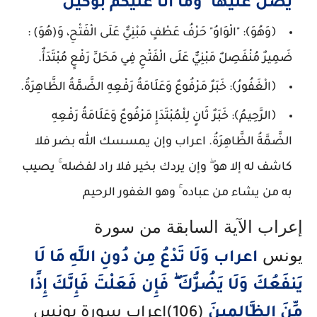
يضل عليها ۖ وما أنا عليكم بوكيل
﴿وَهُوَ﴾: "الْوَاوُ" حَرْفُ عَطْفٍ مَبْنِيٌّ عَلَى الْفَتْحِ، وَ(هُوَ) :
ضَمِيرٌ مُنْفَصِلٌ مَبْنِيٌّ عَلَى الْفَتْحِ فِي مَحَلِّ رَفْعٍ مُبْتَدَأٌ.
﴿الْغَفُورُ﴾: خَبَرٌ مَرْفُوعٌ وَعَلَامَةُ رَفْعِهِ الضَّمَّةُ الظَّاهِرَةُ.
﴿الرَّحِيمُ﴾: خَبَرٌ ثَانٍ لِلْمُبْتَدَإِ مَرْفُوعٌ وَعَلَامَةُ رَفْعِهِ
الضَّمَّةُ الظَّاهِرَةُ. اعراب وإن يمسسك الله بضر فلا
كاشف له إلا هو ۖ وإن يردك بخير فلا راد لفضله ۚ يصيب
به من يشاء من عباده ۚ وهو الغفور الرحيم
إعراب الآية السابقة من سورة
يونس
اعراب وَلَا تَدْعُ مِن دُونِ اللَّهِ مَا لَا
يَنفَعُكَ وَلَا يَضُرُّكَ ۖ فَإِن فَعَلْتَ فَإِنَّكَ إِذًا
مِّنَ الظَّالِمِينَ
(106)اعراب سورة يونس