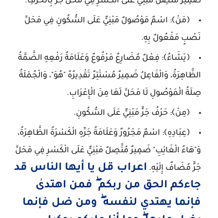
ضَمِيرٌ مُتَّصِلٌ مَبْنِيٌّ عَلَى الْكَسْرِ فِي مَحَلِّ جَرٍّ بِالْحَرْفِ.
﴿مَنْ﴾: اسْمٌ مَوْصُولٌ مَبْنِيٌّ عَلَى السُّكُونِ فِي مَحَلِّ
نَصْبٍ مَفْعُولٌ بِهِ.
﴿يَشَاءُ﴾: فِعْلٌ مُضَارِعٌ مَرْفُوعٌ وَعَلَامَةُ رَفْعِهِ الضَّمَّةُ
الظَّاهِرَةُ، وَالْفَاعِلُ ضَمِيرٌ مُسْتَتِرٌ تَقْدِيرُهُ "هُوَ"، وَالْجُمْلَةُ
صِلَةُ الْمَوْصُولِ لَا مَحَلَّ لَهَا مِنَ الْإِعْرَابِ.
﴿مِنْ﴾: حَرْفُ جَرٍّ مَبْنِيٌّ عَلَى السُّكُونِ.
﴿عِبَادِهِ﴾: اسْمٌ مَجْرُورٌ وَعَلَامَةُ جَرِّهِ الْكَسْرَةُ الظَّاهِرَةُ،
وَ"هَاءُ الْغَائِبِ" ضَمِيرٌ مُتَّصِلٌ مَبْنِيٌّ عَلَى الْكَسْرِ فِي مَحَلِّ
اعراب قل يا أيها الناس قد
جَرٍّ مُضَافٌ إِلَيْهِ.
جاءكم الحق من ربكم ۖ فمن اهتدىٰ
فإنما يهتدي لنفسه ۖ ومن ضل فإنما