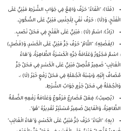
﴿فَلَا﴾: "الْفَاءُ" حَرْفٌ وَاقِعٌ فِي جَوَابِ الشَّرْطِ مَبْنِيٌّ عَلَى
الْفَتْحِ، وَ(لَا) : حَرْفُ نَفْيٍ لِلْجِنْسِ مَبْنِيٌّ عَلَى السُّكُونِ.
﴿رَادَّ﴾: اسْمُ (لَا) : مَبْنِيٌّ عَلَى الْفَتْحِ فِي مَحَلِّ نَصْبٍ.
﴿لِفَضْلِهِ﴾: "اللَّامُ" حَرْفُ جَرٍّ مَبْنِيٌّ عَلَى الْكَسْرِ، وَ(فَضْلِ)
: اسْمٌ مَجْرُورٌ وَعَلَامَةُ جَرِّهِ الْكَسْرَةُ الظَّاهِرَةُ، وَ"هَاءُ
الْغَائِبِ" ضَمِيرٌ مُتَّصِلٌ مَبْنِيٌّ عَلَى الْكَسْرِ فِي مَحَلِّ جَرٍّ
مُضَافٌ إِلَيْهِ، وَشِبْهُ الْجُمْلَةِ فِي مَحَلِّ رَفْعٍ خَبَرُ (لَا) :،
وَالْجُمْلَةُ فِي مَحَلِّ جَزْمٍ جَوَابُ الشَّرْطِ.
﴿يُصِيبُ﴾: فِعْلٌ مُضَارِعٌ مَرْفُوعٌ وَعَلَامَةُ رَفْعِهِ الضَّمَّةُ
الظَّاهِرَةُ، وَالْفَاعِلُ ضَمِيرٌ مُسْتَتِرٌ تَقْدِيرُهُ "هُوَ".
﴿بِهِ﴾: "الْبَاءُ" حَرْفُ جَرٍّ مَبْنِيٌّ عَلَى الْكَسْرِ، وَ"هَاءُ الْغَائِبِ"