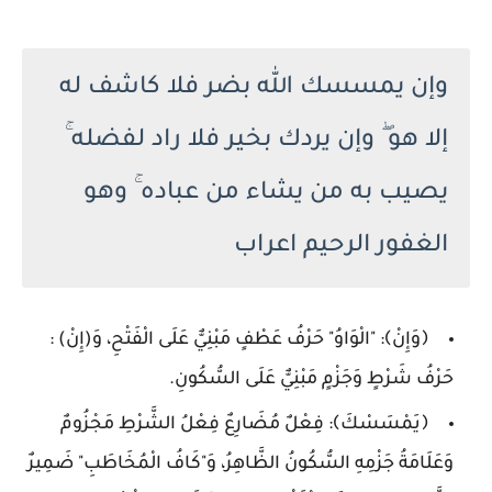
وإن يمسسك الله بضر فلا كاشف له
إلا هو ۖ وإن يردك بخير فلا راد لفضله ۚ
يصيب به من يشاء من عباده ۚ وهو
الغفور الرحيم اعراب
﴿وَإِنْ﴾: "الْوَاوُ" حَرْفُ عَطْفٍ مَبْنِيٌّ عَلَى الْفَتْحِ، وَ(إِنْ) :
حَرْفُ شَرْطٍ وَجَزْمٍ مَبْنِيٌّ عَلَى السُّكُونِ.
﴿يَمْسَسْكَ﴾: فِعْلٌ مُضَارِعٌ فِعْلُ الشَّرْطِ مَجْزُومٌ
وَعَلَامَةُ جَزْمِهِ السُّكُونُ الظَّاهِرُ، وَ"كَافُ الْمُخَاطَبِ" ضَمِيرٌ