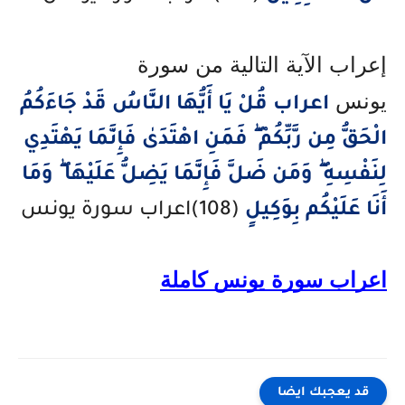
إعراب الآية التالية من سورة
يونس
اعراب قُلْ يَا أَيُّهَا النَّاسُ قَدْ جَاءَكُمُ
الْحَقُّ مِن رَّبِّكُمْ ۖ فَمَنِ اهْتَدَىٰ فَإِنَّمَا يَهْتَدِي
لِنَفْسِهِ ۖ وَمَن ضَلَّ فَإِنَّمَا يَضِلُّ عَلَيْهَا ۖ وَمَا
أَنَا عَلَيْكُم بِوَكِيلٍ
(108)اعراب سورة يونس
اعراب سورة يونس كاملة
قد يعجبك ايضا