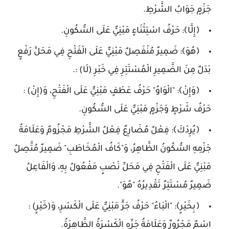
جَزْمٍ جَوَابُ الشَّرْطِ.
﴿إِلَّا﴾: حَرْفُ اسْتِثْنَاءٍ مَبْنِيٌّ عَلَى السُّكُونِ.
﴿هُوَ﴾: ضَمِيرٌ مُنْفَصِلٌ مَبْنِيٌّ عَلَى الْفَتْحِ فِي مَحَلِّ رَفْعٍ
بَدَلٌ مِنَ الضَّمِيرِ الْمُسْتَتِرِ فِي خَبَرِ (لَا) :.
﴿وَإِنْ﴾: "الْوَاوُ" حَرْفُ عَطْفٍ مَبْنِيٌّ عَلَى الْفَتْحِ، وَ(إِنْ) :
حَرْفُ شَرْطٍ وَجَزْمٍ مَبْنِيٌّ عَلَى السُّكُونِ.
﴿يُرِدْكَ﴾: فِعْلٌ مُضَارِعٌ فِعْلُ الشَّرْطِ مَجْزُومٌ وَعَلَامَةُ
جَزْمِهِ السُّكُونُ الظَّاهِرُ، وَ"كَافُ الْمُخَاطَبِ" ضَمِيرٌ مُتَّصِلٌ
مَبْنِيٌّ عَلَى الْفَتْحِ فِي مَحَلِّ نَصْبٍ مَفْعُولٌ بِهِ، وَالْفَاعِلُ
ضَمِيرٌ مُسْتَتِرٌ تَقْدِيرُهُ "هُوَ".
﴿بِخَيْرٍ﴾: "الْبَاءُ" حَرْفُ جَرٍّ مَبْنِيٌّ عَلَى الْكَسْرِ، وَ(خَيْرٍ) :
اسْمٌ مَجْرُورٌ وَعَلَامَةُ جَرِّهِ الْكَسْرَةُ الظَّاهِرَةُ.