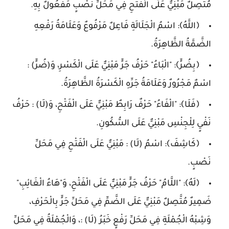
مُتَّصِلٌ مَبْنِيٌّ عَلَى الْفَتْحِ فِي مَحَلِّ نَصْبٍ مَفْعُولٌ بِهِ.
﴿اللَّهُ﴾: اسْمُ الْجَلَالَةِ فَاعِلٌ مَرْفُوعٌ وَعَلَامَةُ رَفْعِهِ
الضَّمَّةُ الظَّاهِرَةُ.
﴿بِضُرٍّ﴾: "الْبَاءُ" حَرْفُ جَرٍّ مَبْنِيٌّ عَلَى الْكَسْرِ، وَ(ضُرٍّ) :
اسْمٌ مَجْرُورٌ وَعَلَامَةُ جَرِّهِ الْكَسْرَةُ الظَّاهِرَةُ.
﴿فَلَا﴾: "الْفَاءُ" حَرْفٌ رَابِطٌ مَبْنِيٌّ عَلَى الْفَتْحِ، وَ(لَا) : حَرْفُ
نَفْيٍ لِلْجِنْسِ مَبْنِيٌّ عَلَى السُّكُونِ.
﴿كَاشِفَ﴾: اسْمُ (لَا) : مَبْنِيٌّ عَلَى الْفَتْحِ فِي مَحَلِّ
نَصْبٍ.
﴿لَهُ﴾: "اللَّامُ" حَرْفُ جَرٍّ مَبْنِيٌّ عَلَى الْفَتْحِ، وَ"هَاءُ الْغَائِبِ"
ضَمِيرٌ مُتَّصِلٌ مَبْنِيٌّ عَلَى الضَّمِّ فِي مَحَلِّ جَرٍّ بِالْحَرْفِ،
وَشِبْهُ الْجُمْلَةِ فِي مَحَلِّ رَفْعٍ خَبَرُ (لَا) :، وَالْجُمْلَةُ فِي مَحَلِّ