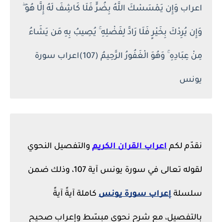
اعراب وَإِن يَمْسَسْكَ اللَّهُ بِضُرٍّ فَلَا كَاشِفَ لَهُ إِلَّا هُوَ ۖ
وَإِن يُرِدْكَ بِخَيْرٍ فَلَا رَادَّ لِفَضْلِهِ ۚ يُصِيبُ بِهِ مَن يَشَاءُ
مِنْ عِبَادِهِ ۚ وَهُوَ الْغَفُورُ الرَّحِيمُ (107)اعراب سورة
يونس
نقدّم لكم
اعراب القران الكريم
والتفصيل النحوي
لقوله تعالى في سورة يونس آية
107، وذلك ضمن
سلسلة
إعراب سورة يونس
كاملة آيةً آيةً
بالتفصيل، مع شرح نحوي مبسّط وإعراب صحيح