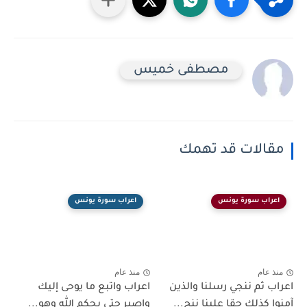
مصطفى خميس
مقالات قد تهمك
اعراب سورة يونس
اعراب سورة يونس
منذ عام
منذ عام
اعراب ثم ننجي رسلنا والذين
اعراب واتبع ما يوحى إليك
آمنوا كذلك حقا علينا ننج...
واصبر حتى يحكم الله وهو...