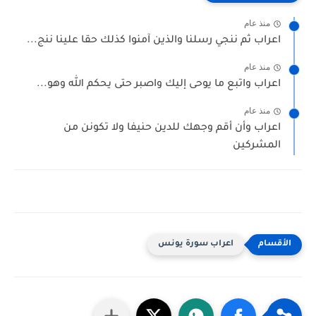
منذ عام
اعراب ثم ننجي رسلنا والذين آمنوا كذلك حقا علينا ننج...
منذ عام
اعراب واتبع ما يوحى إليك واصبر حتى يحكم الله وهو...
منذ عام
اعراب وأن أقم وجهك للدين حنيفا ولا تكونن من
المشركين
اعراب سورة يونس