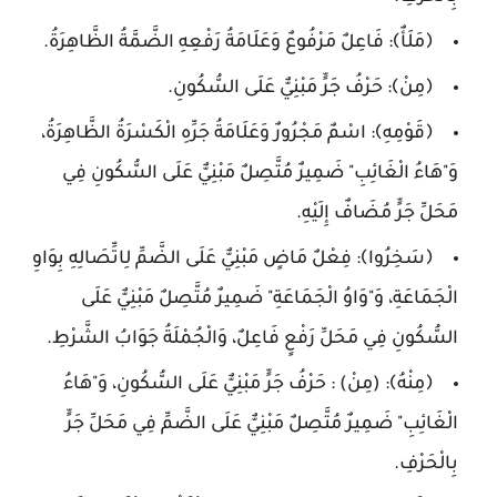
﴿مَلَأٌ﴾: فَاعِلٌ مَرْفُوعٌ وَعَلَامَةُ رَفْعِهِ الضَّمَّةُ الظَّاهِرَةُ.
﴿مِنْ﴾: حَرْفُ جَرٍّ مَبْنِيٌّ عَلَى السُّكُونِ.
﴿قَوْمِهِ﴾: اسْمٌ مَجْرُورٌ وَعَلَامَةُ جَرِّهِ الْكَسْرَةُ الظَّاهِرَةُ،
وَ"هَاءُ الْغَائِبِ" ضَمِيرٌ مُتَّصِلٌ مَبْنِيٌّ عَلَى السُّكُونِ فِي
مَحَلِّ جَرٍّ مُضَافٌ إِلَيْهِ.
﴿سَخِرُوا﴾: فِعْلٌ مَاضٍ مَبْنِيٌّ عَلَى الضَّمِّ لِاتِّصَالِهِ بِوَاوِ
الْجَمَاعَةِ، وَ"وَاوُ الْجَمَاعَةِ" ضَمِيرٌ مُتَّصِلٌ مَبْنِيٌّ عَلَى
السُّكُونِ فِي مَحَلِّ رَفْعٍ فَاعِلٌ، وَالْجُمْلَةُ جَوَابُ الشَّرْطِ.
﴿مِنْهُ﴾: (مِنْ) : حَرْفُ جَرٍّ مَبْنِيٌّ عَلَى السُّكُونِ، وَ"هَاءُ
الْغَائِبِ" ضَمِيرٌ مُتَّصِلٌ مَبْنِيٌّ عَلَى الضَّمِّ فِي مَحَلِّ جَرٍّ
بِالْحَرْفِ.