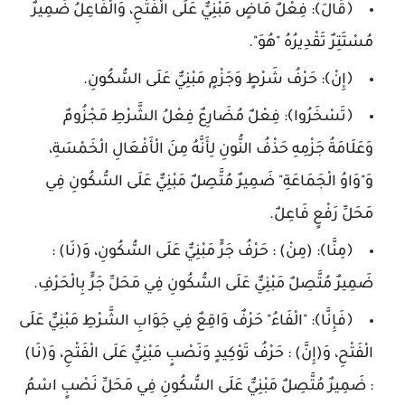
﴿قَالَ﴾: فِعْلٌ مَاضٍ مَبْنِيٌّ عَلَى الْفَتْحِ، وَالْفَاعِلُ ضَمِيرٌ
مُسْتَتِرٌ تَقْدِيرُهُ "هُوَ".
﴿إِنْ﴾: حَرْفُ شَرْطٍ وَجَزْمٍ مَبْنِيٌّ عَلَى السُّكُونِ.
﴿تَسْخَرُوا﴾: فِعْلٌ مُضَارِعٌ فِعْلُ الشَّرْطِ مَجْزُومٌ
وَعَلَامَةُ جَزْمِهِ حَذْفُ النُّونِ لِأَنَّهُ مِنَ الْأَفْعَالِ الْخَمْسَةِ،
وَ"وَاوُ الْجَمَاعَةِ" ضَمِيرٌ مُتَّصِلٌ مَبْنِيٌّ عَلَى السُّكُونِ فِي
مَحَلِّ رَفْعٍ فَاعِلٌ.
﴿مِنَّا﴾: (مِنْ) : حَرْفُ جَرٍّ مَبْنِيٌّ عَلَى السُّكُونِ، وَ(نَا) :
ضَمِيرٌ مُتَّصِلٌ مَبْنِيٌّ عَلَى السُّكُونِ فِي مَحَلِّ جَرٍّ بِالْحَرْفِ.
﴿فَإِنَّا﴾: "الْفَاءُ" حَرْفٌ وَاقِعٌ فِي جَوَابِ الشَّرْطِ مَبْنِيٌّ عَلَى
الْفَتْحِ، وَ(إِنَّ) : حَرْفُ تَوْكِيدٍ وَنَصْبٍ مَبْنِيٌّ عَلَى الْفَتْحِ، وَ(نَا)
: ضَمِيرٌ مُتَّصِلٌ مَبْنِيٌّ عَلَى السُّكُونِ فِي مَحَلِّ نَصْبٍ اسْمُ