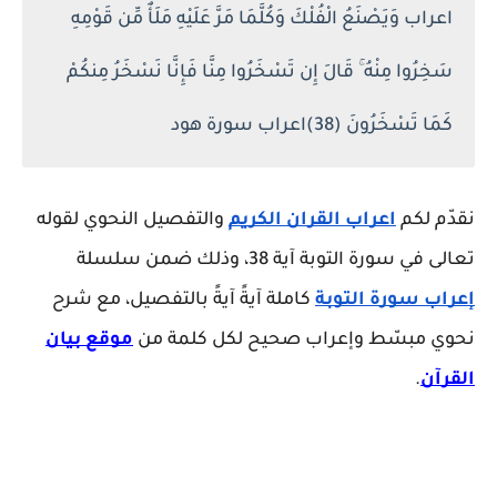
اعراب وَيَصْنَعُ الْفُلْكَ وَكُلَّمَا مَرَّ عَلَيْهِ مَلَأٌ مِّن قَوْمِهِ
سَخِرُوا مِنْهُ ۚ قَالَ إِن تَسْخَرُوا مِنَّا فَإِنَّا نَسْخَرُ مِنكُمْ
كَمَا تَسْخَرُونَ (38)اعراب سورة هود
نقدّم لكم
اعراب القران الكريم
والتفصيل النحوي لقوله
تعالى في سورة التوبة آية 38، وذلك ضمن سلسلة
إعراب سورة التوبة
كاملة آيةً آيةً بالتفصيل، مع شرح
نحوي مبسّط وإعراب صحيح لكل كلمة من
موقع بيان
القرآن
.