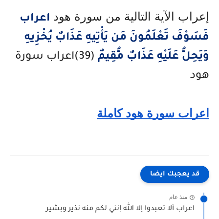
إعراب الآية التالية من سورة هود
اعراب
فَسَوْفَ تَعْلَمُونَ مَن يَأْتِيهِ عَذَابٌ يُخْزِيهِ
وَيَحِلُّ عَلَيْهِ عَذَابٌ مُّقِيمٌ
(39)اعراب سورة
هود
اعراب سورة هود كاملة
قد يعجبك ايضا
منذ عام
اعراب ألا تعبدوا إلا الله إنني لكم منه نذير وبشير