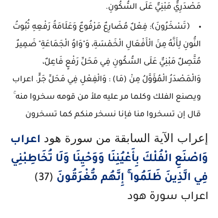
مَصْدَرِيٌّ مَبْنِيٌّ عَلَى السُّكُونِ.
﴿تَسْخَرُونَ﴾: فِعْلٌ مُضَارِعٌ مَرْفُوعٌ وَعَلَامَةُ رَفْعِهِ ثُبُوتُ
النُّونِ لِأَنَّهُ مِنَ الْأَفْعَالِ الْخَمْسَةِ، وَ"وَاوُ الْجَمَاعَةِ" ضَمِيرٌ
مُتَّصِلٌ مَبْنِيٌّ عَلَى السُّكُونِ فِي مَحَلِّ رَفْعٍ فَاعِلٌ،
وَالْمَصْدَرُ الْمُؤَوَّلُ مِنْ (مَا) : وَالْفِعْلِ فِي مَحَلِّ جَرٍّ. اعراب
ويصنع الفلك وكلما مر عليه ملأ من قومه سخروا منه ۚ
قال إن تسخروا منا فإنا نسخر منكم كما تسخرون
إعراب الآية السابقة من سورة هود
اعراب
وَاصْنَعِ الْفُلْكَ بِأَعْيُنِنَا وَوَحْيِنَا وَلَا تُخَاطِبْنِي
فِي الَّذِينَ ظَلَمُوا ۚ إِنَّهُم مُّغْرَقُونَ
(37)
اعراب سورة هود