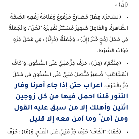
(إِنَّ) :.
﴿نَسْخَرُ﴾: فِعْلٌ مُضَارِعٌ مَرْفُوعٌ وَعَلَامَةُ رَفْعِهِ الضَّمَّةُ
الظَّاهِرَةُ، وَالْفَاعِلُ ضَمِيرٌ مُسْتَتِرٌ تَقْدِيرُهُ "نَحْنُ"، وَالْجُمْلَةُ
فِي مَحَلِّ رَفْعٍ خَبَرُ (إِنَّ) :، وَجُمْلَةُ: (فَإِنَّا) : فِي مَحَلِّ جَزْمٍ
جَوَابُ الشَّرْطِ.
﴿مِنْكُمْ﴾: (مِنْ) : حَرْفُ جَرٍّ مَبْنِيٌّ عَلَى السُّكُونِ، وَ"كَافُ
الْمُخَاطَبِ" ضَمِيرٌ مُتَّصِلٌ مَبْنِيٌّ عَلَى السُّكُونِ فِي مَحَلِّ
اعراب حتىٰ إذا جاء أمرنا وفار
جَرٍّ بِالْحَرْفِ.
التنور قلنا احمل فيها من كل زوجين
اثنين وأهلك إلا من سبق عليه القول
ومن آمن ۚ وما آمن معه إلا قليل
﴿كَمَا﴾: "الْكَافُ" حَرْفُ جَرٍّ مَبْنِيٌّ عَلَى الْفَتْحِ، وَ(مَا) : حَرْفٌ