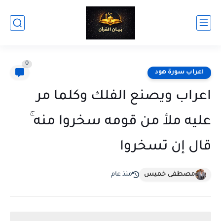
0
اعراب سورة هود
اعراب ويصنع الفلك وكلما مر
عليه ملأ من قومه سخروا منه ۚ
قال إن تسخروا
مصطفى خميس
منذ عام