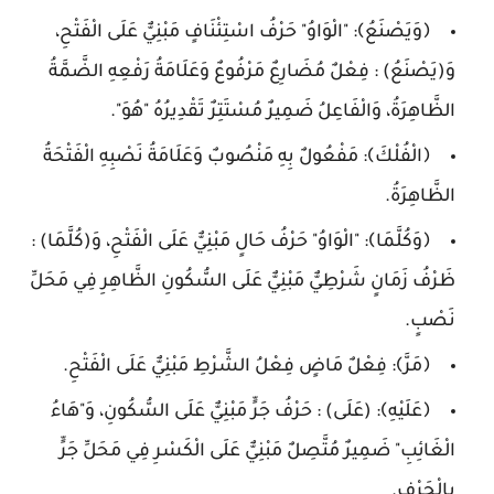
﴿وَيَصْنَعُ﴾: "الْوَاوُ" حَرْفُ اسْتِئْنَافٍ مَبْنِيٌّ عَلَى الْفَتْحِ،
وَ(يَصْنَعُ) : فِعْلٌ مُضَارِعٌ مَرْفُوعٌ وَعَلَامَةُ رَفْعِهِ الضَّمَّةُ
الظَّاهِرَةُ، وَالْفَاعِلُ ضَمِيرٌ مُسْتَتِرٌ تَقْدِيرُهُ "هُوَ".
﴿الْفُلْكَ﴾: مَفْعُولٌ بِهِ مَنْصُوبٌ وَعَلَامَةُ نَصْبِهِ الْفَتْحَةُ
الظَّاهِرَةُ.
﴿وَكُلَّمَا﴾: "الْوَاوُ" حَرْفُ حَالٍ مَبْنِيٌّ عَلَى الْفَتْحِ، وَ(كُلَّمَا) :
ظَرْفُ زَمَانٍ شَرْطِيٌّ مَبْنِيٌّ عَلَى السُّكُونِ الظَّاهِرِ فِي مَحَلِّ
نَصْبٍ.
﴿مَرَّ﴾: فِعْلٌ مَاضٍ فِعْلُ الشَّرْطِ مَبْنِيٌّ عَلَى الْفَتْحِ.
﴿عَلَيْهِ﴾: (عَلَى) : حَرْفُ جَرٍّ مَبْنِيٌّ عَلَى السُّكُونِ، وَ"هَاءُ
الْغَائِبِ" ضَمِيرٌ مُتَّصِلٌ مَبْنِيٌّ عَلَى الْكَسْرِ فِي مَحَلِّ جَرٍّ
بِالْحَرْفِ.