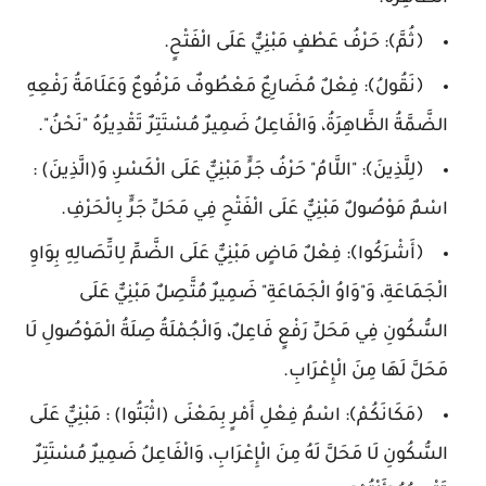
﴿ثُمَّ﴾: حَرْفُ عَطْفٍ مَبْنِيٌّ عَلَى الْفَتْحٍ.
﴿نَقُولُ﴾: فِعْلٌ مُضَارِعٌ مَعْطُوفٌ مَرْفُوعٌ وَعَلَامَةُ رَفْعِهِ
الضَّمَّةُ الظَّاهِرَةُ، وَالْفَاعِلُ ضَمِيرٌ مُسْتَتِرٌ تَقْدِيرُهُ "نَحْنُ".
﴿لِلَّذِينَ﴾: "اللَّامُ" حَرْفُ جَرٍّ مَبْنِيٌّ عَلَى الْكَسْرِ، وَ(الَّذِينَ) :
اسْمٌ مَوْصُولٌ مَبْنِيٌّ عَلَى الْفَتْحِ فِي مَحَلِّ جَرٍّ بِالْحَرْفِ.
﴿أَشْرَكُوا﴾: فِعْلٌ مَاضٍ مَبْنِيٌّ عَلَى الضَّمِّ لِاتِّصَالِهِ بِوَاوِ
الْجَمَاعَةِ، وَ"وَاوُ الْجَمَاعَةِ" ضَمِيرٌ مُتَّصِلٌ مَبْنِيٌّ عَلَى
السُّكُونِ فِي مَحَلِّ رَفْعٍ فَاعِلٌ، وَالْجُمْلَةُ صِلَةُ الْمَوْصُولِ لَا
مَحَلَّ لَهَا مِنَ الْإِعْرَابِ.
﴿مَكَانَكُمْ﴾: اسْمُ فِعْلِ أَمْرٍ بِمَعْنَى (اثْبَتُوا) : مَبْنِيٌّ عَلَى
السُّكُونِ لَا مَحَلَّ لَهُ مِنَ الْإِعْرَابِ، وَالْفَاعِلُ ضَمِيرٌ مُسْتَتِرٌ