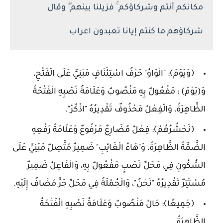
مكانكم أنتم وشركاؤكم ۚ فزيلنا بينهم ۖ وقال
شركاؤهم ما كنتم إيانا تعبدون اعراب
﴿وَيَوْمَ﴾: "الْوَاوُ" حَرْفُ اسْتِئْنَافٍ مَبْنِيٌّ عَلَى الْفَتْحِ،
وَ(يَوْمَ) : مَفْعُولٌ بِهِ مَنْصُوبٌ وَعَلَامَةُ نَصْبِهِ الْفَتْحَةُ
الظَّاهِرَةُ، وَالْفِعْلُ مَحْذُوفٌ تَقْدِيرُهُ "اذْكُرْ".
﴿نَحْشُرُهُمْ﴾: فِعْلٌ مُضَارِعٌ مَرْفُوعٌ وَعَلَامَةُ رَفْعِهِ
الضَّمَّةُ الظَّاهِرَةُ، وَ"هَاءُ الْغَائِبِ" ضَمِيرٌ مُتَّصِلٌ مَبْنِيٌّ عَلَى
السُّكُونِ فِي مَحَلِّ نَصْبٍ مَفْعُولٌ بِهِ، وَالْفَاعِلُ ضَمِيرٌ
مُسْتَتِرٌ تَقْدِيرُهُ "نَحْنُ"، وَالْجُمْلَةُ فِي مَحَلِّ جَرٍّ مُضَافٌ إِلَيْهِ.
﴿جَمِيعًا﴾: حَالٌ مَنْصُوبٌ وَعَلَامَةُ نَصْبِهِ الْفَتْحَةُ
الظَّاهِرَةُ.