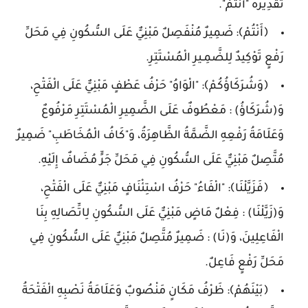
تَقْدِيرُهُ "أَنْتُمْ".
﴿أَنْتُمْ﴾: ضَمِيرٌ مُنْفَصِلٌ مَبْنِيٌّ عَلَى السُّكُونِ فِي مَحَلِّ
رَفْعٍ تَوْكِيدٌ لِلضَّمِـيرِ الْمُسْتَتِرِ.
﴿وَشُرَكَاؤُكُمْ﴾: "الْوَاوُ" حَرْفُ عَطْفٍ مَبْنِيٌّ عَلَى الْفَتْحِ،
وَ(شُرَكَاؤُ) : مَعْطُوفٌ عَلَى الضَّمِيرِ الْمُسْتَتِرِ مَرْفُوعٌ
وَعَلَامَةُ رَفْعِهِ الضَّمَّةُ الظَّاهِرَةُ، وَ"كَافُ الْمُخَاطَبِ" ضَمِيرٌ
مُتَّصِلٌ مَبْنِيٌّ عَلَى السُّكُونِ فِي مَحَلِّ جَرٍّ مُضَافٌ إِلَيْهِ.
﴿فَزَيَّلْنَا﴾: "الْفَاءُ" حَرْفُ اسْتِئْنَافٍ مَبْنِيٌّ عَلَى الْفَتْحِ،
وَ(زَيَّلْنَا) : فِعْلٌ مَاضٍ مَبْنِيٌّ عَلَى السُّكُونِ لِاتِّصَالِهِ بِنَا
الْفَاعِلِينَ، وَ(نَا) : ضَمِيرٌ مُتَّصِلٌ مَبْنِيٌّ عَلَى السُّكُونِ فِي
مَحَلِّ رَفْعٍ فَاعِلٌ.
﴿بَيْنَهُمْ﴾: ظَرْفُ مَكَانٍ مَنْصُوبٌ وَعَلَامَةُ نَصْبِهِ الْفَتْحَةُ