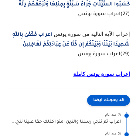
كَسَبُوا السَّيِّئَاتِ جَزَاءُ سَيِّئَةٍ بِمِثْلِهَا وَتَرْهَقُهُمْ ذِلَّةٌ
(27)اعراب سورة يونس
إعراب الآية التالية من سورة يونس
اعراب فَكَفَىٰ بِاللَّهِ
شَهِيدًا بَيْنَنَا وَبَيْنَكُمْ إِن كُنَّا عَنْ عِبَادَتِكُمْ لَغَافِلِينَ
(29)اعراب سورة يونس
اعراب سورة يونس كاملة
قد يعجبك ايضا
منذ عام
اعراب ثم ننجي رسلنا والذين آمنوا كذلك حقا علينا ننج...
منذ عام