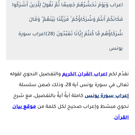
اعراب وَيَوْمَ نَحْشُرُهُمْ جَمِيعًا ثُمَّ نَقُولُ لِلَّذِينَ أَشْرَكُوا
مَكَانَكُمْ أَنتُمْ وَشُرَكَاؤُكُمْ ۚ فَزَيَّلْنَا بَيْنَهُمْ ۖ وَقَالَ
شُرَكَاؤُهُم مَّا كُنتُمْ إِيَّانَا تَعْبُدُونَ (28)اعراب سورة
يونس
نقدّم لكم
اعراب القران الكريم
والتفصيل النحوي لقوله
تعالى في سورة يونس آية 28، وذلك ضمن سلسلة
إعراب سورة يونس
كاملة آيةً آيةً بالتفصيل، مع شرح
نحوي مبسّط وإعراب صحيح لكل كلمة من
موقع بيان
القرآن
.