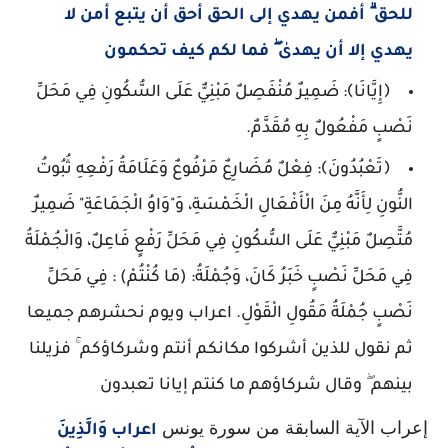
للحق ۗ أفمن يهدي إلى الحق أحق أن يتبع أمن لا
يهدي إلا أن يهدىٰ ۖ فما لكم كيف تحكمون
﴿إِيَّانَا﴾: ضَمِيرٌ مُنْفَصِلٌ مَبْنِيٌّ عَلَى السُّكُونِ فِي مَحَلِّ
نَصْبٍ مَفْعُولٌ بِهِ مُقَدَّمٌ.
﴿تَعْبُدُونَ﴾: فِعْلٌ مُضَارِعٌ مَرْفُوعٌ وَعَلَامَةُ رَفْعِهِ ثُبُوتُ
النُّونِ لِأَنَّهُ مِنَ الْأَفْعَالِ الْخَمْسَةِ، وَ"وَاوُ الْجَمَاعَةِ" ضَمِيرٌ
مُتَّصِلٌ مَبْنِيٌّ عَلَى السُّكُونِ فِي مَحَلِّ رَفْعٍ فَاعِلٌ، وَالْجُمْلَةُ
فِي مَحَلِّ نَصْبٍ خَبَرُ كَانَ، وَجُمْلَةُ: (مَا كُنْتُمْ) : فِي مَحَلِّ
نَصْبٍ جُمْلَةُ مَقُولِ الْقَوْلِ. اعراب ويوم نحشرهم جميعا
ثم نقول للذين أشركوا مكانكم أنتم وشركاؤكم ۚ فزيلنا
بينهم ۖ وقال شركاؤهم ما كنتم إيانا تعبدون
إعراب الآية السابقة من سورة يونس
اعراب وَالَّذِينَ