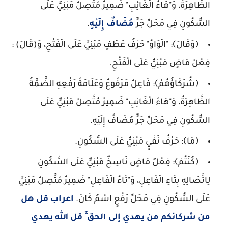
الظَّاهِرَةُ، وَ"هَاءُ الْغَائِبِ" ضَمِيرٌ مُتَّصِلٌ مَبْنِيٌّ عَلَى
السُّكُونِ فِي مَحَلِّ جَرٍّ
مُضَافٌ إِلَيْهِ
.
﴿وَقَالَ﴾: "الْوَاوُ" حَرْفُ عَطْفٍ مَبْنِيٌّ عَلَى الْفَتْحِ، وَ(قَالَ) :
فِعْلٌ مَاضٍ مَبْنِيٌّ عَلَى الْفَتْحِ.
﴿شُرَكَاؤُهُمْ﴾: فَاعِلٌ مَرْفُوعٌ وَعَلَامَةُ رَفْعِهِ الضَّمَّةُ
الظَّاهِرَةُ، وَ"هَاءُ الْغَائِبِ" ضَمِيرٌ مُتَّصِلٌ مَبْنِيٌّ عَلَى
السُّكُونِ فِي مَحَلِّ جَرٍّ مُضَافٌ إِلَيْهِ.
﴿مَا﴾: حَرْفُ نَفْيٍ مَبْنِيٌّ عَلَى السُّكُونِ.
﴿كُنْتُمْ﴾: فِعْلٌ مَاضٍ نَاسِخٌ مَبْنِيٌّ عَلَى السُّكُونِ
لِاتِّصَالِهِ بِتَاءِ الْفَاعِلِ، وَ"تَاءُ الْفَاعِلِ" ضَمِيرٌ مُتَّصِلٌ مَبْنِيٌّ
عَلَى السُّكُونِ فِي مَحَلِّ رَفْعٍ اسْمُ كَانَ.
اعراب قل هل
من شركائكم من يهدي إلى الحق ۚ قل الله يهدي