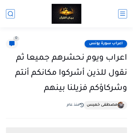
0
اعراب سورة يونس
اعراب ويوم نحشرهم جميعا ثم
نقول للذين أشركوا مكانكم أنتم
وشركاؤكم فزيلنا بينهم
مصطفى خميس
منذ عام