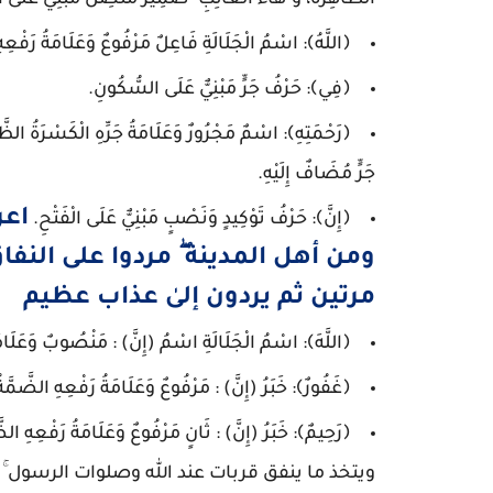
الظَّاهِرَةُ، وَ"هَاءُ الْغَائِبِ" ضَمِيرٌ مُتَّصِلٌ مَبْنِيٌّ عَلَى ا
﴿اللَّهُ﴾: اسْمُ الْجَلَالَةِ فَاعِلٌ مَرْفُوعٌ وَعَلَامَةُ رَفْعِه
﴿فِي﴾: حَرْفُ جَرٍّ مَبْنِيٌّ عَلَى السُّكُونِ.
﴿رَحْمَتِهِ﴾: اسْمٌ مَجْرُورٌ وَعَلَامَةُ جَرِّهِ الْكَسْرَةُ الظ
جَرٍّ مُضَافٌ إِلَيْهِ.
اعر
﴿إِنَّ﴾: حَرْفُ تَوْكِيدٍ وَنَصْبٍ مَبْنِيٌّ عَلَى الْفَتْحِ.
ومن أهل المدينة ۖ مردوا على النف
مرتين ثم يردون إلىٰ عذاب عظيم
﴿اللَّهَ﴾: اسْمُ الْجَلَالَةِ اسْمُ (إِنَّ) : مَنْصُوبٌ وَعَلَامَة
﴿غَفُورٌ﴾: خَبَرُ (إِنَّ) : مَرْفُوعٌ وَعَلَامَةُ رَفْعِهِ الضَّمَّة
﴿رَحِيمٌ﴾: خَبَرُ (إِنَّ) : ثَانٍ مَرْفُوعٌ وَعَلَامَةُ ر
ويتخذ ما ينفق قربات عند الله وصلوات الرسول ۚ أل