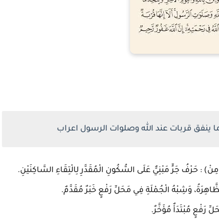
 ما ينفق قربات عند الله وصلوات الرسول اعراب
ْ) : حَرْفُ جَرٍّ مَبْنِيٌّ عَلَى السُّكُونِ الْمُقَدَّرِ لِالْتِقَاءِ السَّاكِنَيْنِ.
َّاهِرَةُ، وَشِبْهُ الْجُمْلَةِ فِي مَحَلِّ رَفْعٍ خَبَرٌ مُقَدَّمٌ.
َفْعٍ مُبْتَدَأٌ مُؤَخَّرٌ.