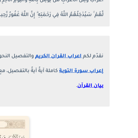
اعراب وَمِنَ الْأَعْرَابِ مَن يُؤْمِنُ بِاللَّهِ وَالْيَوْمِ الْآخِرِ وَيَ
لَّهُمْ ۚ سَيُدْخِلُهُمُ اللَّهُ فِي رَحْمَتِهِ ۗ إِنَّ اللَّهَ غَفُورٌ رَّحِيمٌ (99)اعراب سورة ا
نقدّم لكم
اعراب القران الكريم
والتفصيل النحوي لقوله
إعراب سورة التوبة
كاملة آيةً آيةً بالتفصيل
بيان القرآن
.