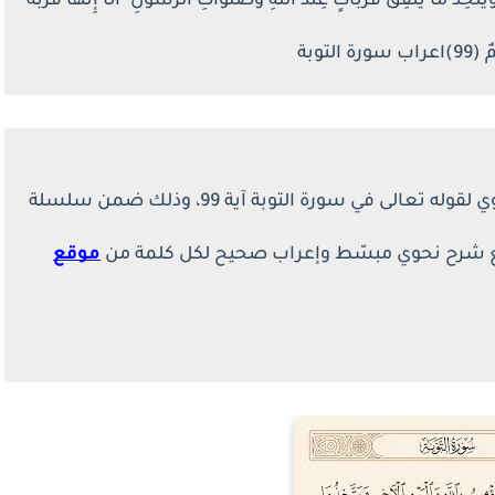
تَّخِذُ مَا يُنفِقُ قُرُبَاتٍ عِندَ اللَّهِ وَصَلَوَاتِ الرَّسُولِ ۚ أَلَا إِنَّهَا قُرْبَةٌ
لتوبة
 تعالى في سورة التوبة آية 99، وذلك ضمن سلسلة
، مع شرح نحوي مبسّط وإعراب صحيح لكل كلمة من
موقع