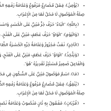
﴿يُؤْمِنُ﴾: فِعْلٌ مُضَارِعٌ مَرْفُوعٌ وَعَلَامَةُ رَفْعِهِ الضَّم
صِلَةُ الْمَوْصُولِ لَا مَحَلَّ لَهَا مِنَ الْإِعْرَابِ.
﴿بِاللَّهِ﴾: "الْبَاءُ" حَرْفُ جَرٍّ مَبْنِيٌّ عَلَى الْكَسْرِ، وَاسْ
﴿وَالْيَوْمِ﴾: "الْوَاوُ" حَرْفُ عَطْفٍ مَبْنِيٌّ عَلَى الْفَتْحِ، 
﴿الْآخِرِ﴾: نَعْتٌ مَجْرُورٌ وَعَلَامَةُ جَرِّهِ الْكَسْرَةُ الظَّاه
﴿وَيَتَّخِذُ﴾: "الْوَاوُ" حَرْفُ عَطْفٍ مَبْنِيٌّ عَلَى الْفَتْحِ، 
وَالْفَاعِلُ ضَمِيرٌ مُسْتَتِرٌ تَقْدِيرُهُ "هُوَ".
﴿مَا﴾: اسْمٌ مَوْصُولٌ مَبْنِيٌّ عَلَى السُّكُونِ فِي مَحَل
﴿يُنْفِقُ﴾: فِعْلٌ مُضَارِعٌ مَرْفُوعٌ وَعَلَامَةُ رَفْعِهِ الضَّم
صِلَةُ الْمَوْصُولِ لَا مَحَلَّ لَهَا مِنَ الْإِعْرَابِ.
﴿قُرُبَاتٍ﴾: مَفْعُولٌ بِهِ ثَانٍ مَنْصُوبٌ وَعَلَامَةُ نَصْبِهِ 