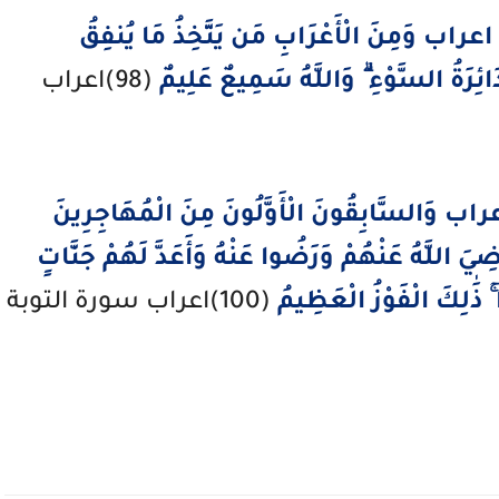
اعراب وَمِنَ الْأَعْرَابِ مَن يَتَّخِذُ مَا يُنفِقُ
دَائِرَةُ السَّوْءِ ۗ وَاللَّهُ سَمِيعٌ عَلِيمٌ
(98)اعراب
راب وَالسَّابِقُونَ الْأَوَّلُونَ مِنَ الْمُهَاجِرِينَ
ِيَ اللَّهُ عَنْهُمْ وَرَضُوا عَنْهُ وَأَعَدَّ لَهُمْ جَنَّاتٍ
 ۚ ذَٰلِكَ الْفَوْزُ الْعَظِيمُ
(100)اعراب سورة التوبة