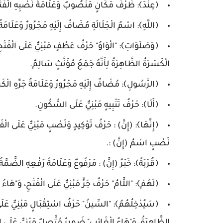
﴿عِنْدَ﴾: ظَرْفُ مَكَانٍ مَنْصُوبٌ وَعَلَامَةُ نَصْبِهِ الْفَتْ
﴿اللَّهِ﴾: اسْمُ الْجَلَالَةِ مُضَافٌ إِلَيْهِ مَجْرُورٌ وَعَلَامَةُ
﴿وَصَلَوَاتِ﴾: "الْوَاوُ" حَرْفُ عَطْفٍ مَبْنِيٌّ عَلَى الْفَ
الْكَسْرَةُ الظَّاهِرَةُ لِأَنَّهُ جَمْعُ مُؤَنَّثٍ سَالِمٌ.
﴿الرَّسُولِ﴾: مُضَافٌ إِلَيْهِ مَجْرُورٌ وَعَلَامَةُ جَرِّهِ الْكَ
﴿أَلَا﴾: حَرْفُ تَنْبِيهٍ مَبْنِيٌّ عَلَى السُّكُونِ.
﴿إِنَّهَا﴾: (إِنَّ) : حَرْفُ تَوْكِيدٍ وَنَصْبٍ مَبْنِيٌّ عَلَى ال
نَصْبٍ اسْمُ (إِنَّ) :.
﴿قُرْبَةٌ﴾: خَبَرُ (إِنَّ) : مَرْفُوعٌ وَعَلَامَةُ رَفْعِهِ الضَّمَّة
﴿لَهُمْ﴾: "اللَّامُ" حَرْفُ جَرٍّ مَبْنِيٌّ عَلَى الْفَتْحِ، وَ"هَا
﴿سَيُدْخِلُهُمُ﴾: "السِّينُ" حَرْفُ اسْتِقْبَالٍ مَبْنِيٌّ عَلَى