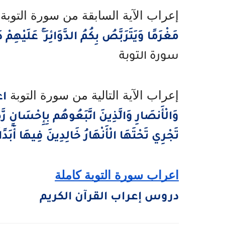
إعراب الآية السابقة من سورة التوبة
مَغْرَمًا وَيَتَرَبَّصُ بِكُمُ الدَّوَائِرَ ۚ عَلَيْهِمْ 
سورة التوبة
إعراب الآية التالية من سورة التوبة
اع
وَالْأَنصَارِ وَالَّذِينَ اتَّبَعُوهُم بِإِحْسَانٍ رَّض
تَجْرِي تَحْتَهَا الْأَنْهَارُ خَالِدِينَ فِيهَا أَبَدًا
اعراب سورة التوبة كاملة
دروس إعراب القرآن الكريم