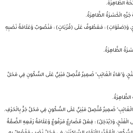
حَةُ الظَّاهِرَةُ.
 جَرِّهِ الْكَسْرَةُ الظَّاهِرَةُ.
تْحِ، وَ(صَلَوَاتِ) : مَعْطُوفٌ عَلَى (قُرُبَاتٍ) : مَنْصُوبٌ وَعَلَامَةُ نَصْبِهِ
سْرَةُ الظَّاهِرَةُ.
ْفَتْحِ، وَ"هَاءُ الْغَائِبِ" ضَمِيرٌ مُتَّصِلٌ مَبْنِيٌّ عَلَى السُّكُونِ فِي مَحَلِّ
ُ الظَّاهِرَةُ.
ءُ الْغَائِبِ" ضَمِيرٌ مُتَّصِلٌ مَبْنِيٌّ عَلَى السُّكُونِ فِي مَحَلِّ جَرٍّ بِالْحَرْفِ.
 الْفَتْحِ، وَ(يُدْخِلُ) : فِعْلٌ مُضَارِعٌ مَرْفُوعٌ وَعَلَامَةُ رَفْعِهِ الضَّمَّةُ