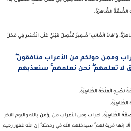
لسُّكُونِ الْمُقَدَّرِ لِالْتِقَاءِ السَّاكِنَيْنِ فِي مَحَلِّ نَصْبٍ مَفْعُولٌ بِهِ.
ِ الضَّمَّةُ الظَّاهِرَةُ.
َّاهِرَةُ، وَ"هَاءُ الْغَائِبِ" ضَمِيرٌ مُتَّصِلٌ مَبْنِيٌّ عَلَى الْكَسْرِ فِي مَحَلِّ
اب وممن حولكم من الأعراب منافقون ۖ
اق لا تعلمهم ۖ نحن نعلمهم ۚ سنعذبهم
ُ نَصْبِهِ الْفَتْحَةُ الظَّاهِرَةُ.
ُ الظَّاهِرَةُ.
َفْعِهِ الضَّمَّةُ الظَّاهِرَةُ. اعراب ومن الأعراب من يؤمن بالله واليوم الآخر
ا إنها قربة لهم ۚ سيدخلهم الله في رحمته ۗ إن الله غفور رحيم