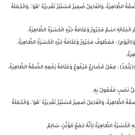
َّةُ الظَّاهِرَةُ، وَالْفَاعِلُ ضَمِيرٌ مُسْتَتِرٌ تَقْدِيرُهُ "هُوَ"، وَالْجُمْلَةُ
مُ الْجَلَالَةِ اسْمٌ مَجْرُورٌ وَعَلَامَةُ جَرِّهِ الْكَسْرَةُ الظَّاهِرَةُ.
وَ(الْيَوْمِ) : مَعْطُوفٌ مَجْرُورٌ وَعَلَامَةُ جَرِّهِ الْكَسْرَةُ الظَّاهِرَةُ.
ِرَةُ.
وَ(يَتَّخِذُ) : فِعْلٌ مُضَارِعٌ مَرْفُوعٌ وَعَلَامَةُ رَفْعِهِ الضَّمَّةُ الظَّاهِرَةُ،
ِّ نَصْبٍ مَفْعُولٌ بِهِ.
َّةُ الظَّاهِرَةُ، وَالْفَاعِلُ ضَمِيرٌ مُسْتَتِرٌ تَقْدِيرُهُ "هُوَ"، وَالْجُمْلَةُ
الْكَسْرَةُ الظَّاهِرَةُ لِأَنَّهُ جَمْعُ مُؤَنَّثٍ سَالِمٌ.