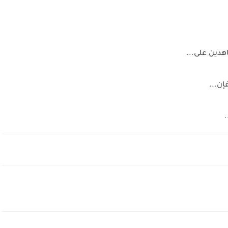
هدين على...
إن...
.