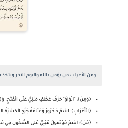
ومن الأعراب من يؤمن بالله واليوم الآخر ويتخذ
﴿وَمِنَ﴾: "الْوَاوُ" حَرْفُ عَطْفٍ مَبْنِيٌّ عَلَى الْفَتْحِ، وَ(مِن
﴿الْأَعْرَابِ﴾: اسْمٌ مَجْرُورٌ وَعَلَامَةُ جَرِّهِ الْكَسْرَةُ الظ
﴿مَنْ﴾: اسْمٌ مَوْصُولٌ مَبْنِيٌّ عَلَى السُّكُونِ فِي مَحَلِّ ر