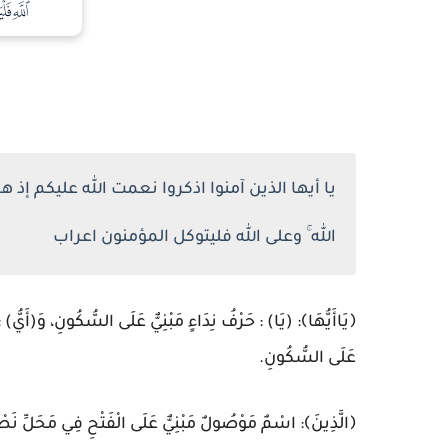
يا أيها الذين آمنوا اذكروا نعمت الله عليكم إذ
الله ۚ وعلى الله فليتوكل المؤمنون اعراب
﴿يَاأَيُّهَا﴾: (يَا) : حَرْفُ نِدَاءٍ مَبْنِيٌّ عَلَى السُّكُونِ، وَ(أَيُّ)
عَلَى السُّكُونِ.
﴿الَّذِينَ﴾: اسْمٌ مَوْصُولٌ مَبْنِيٌّ عَلَى الْفَتْحِ فِي مَحَلِّ نَ