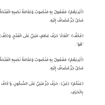
﴿أَيْدِيَهُمْ﴾: مَفْعُولٌ بِهِ مَنْصُوبٌ وَعَلَامَةُ نَصْبِهِ الْفَتْحَة
مَحَلِّ جَرٍّ مُضَافٌ إِلَيْهِ.
﴿فَكَفَّ﴾: "الْفَاءُ" حَرْفُ عَطْفٍ مَبْنِيٌّ عَلَى الْفَتْحِ، وَ(كَفَّ) 
"هُوَ".
﴿أَيْدِيَهُمْ﴾: مَفْعُولٌ بِهِ مَنْصُوبٌ وَعَلَامَةُ نَصْبِهِ الْفَتْحَة
مَحَلِّ جَرٍّ مُضَافٌ إِلَيْهِ.
﴿عَنْكُمْ﴾: (عَنْ) : حَرْفُ جَرٍّ مَبْنِيٌّ عَلَى السُّكُونِ، وَ"كَافُ
بِالْحَرْفِ.