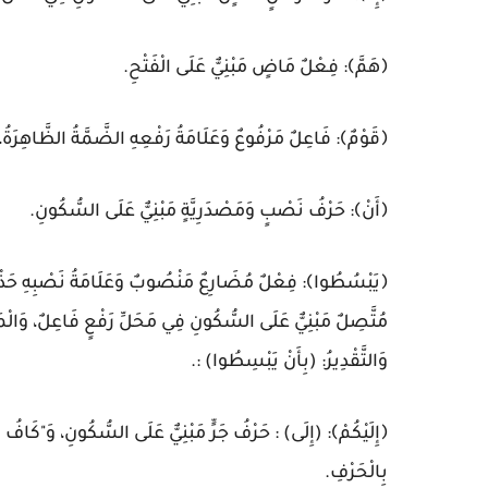
﴿هَمَّ﴾: فِعْلٌ مَاضٍ مَبْنِيٌّ عَلَى الْفَتْحِ.
﴿قَوْمٌ﴾: فَاعِلٌ مَرْفُوعٌ وَعَلَامَةُ رَفْعِهِ الضَّمَّةُ الظَّاهِرَةُ، 
﴿أَنْ﴾: حَرْفُ نَصْبٍ وَمَصْدَرِيَّةٍ مَبْنِيٌّ عَلَى السُّكُونِ.
﴿يَبْسُطُوا﴾: فِعْلٌ مُضَارِعٌ مَنْصُوبٌ وَعَلَامَةُ نَصْبِهِ حَذْفُ ا
مُتَّصِلٌ مَبْنِيٌّ عَلَى السُّكُونِ فِي مَحَلِّ رَفْعٍ فَاعِلٌ، وَالْمَ
وَالتَّقْدِيرُ: (بِأَنْ يَبْسِطُوا) :.
﴿إِلَيْكُمْ﴾: (إِلَى) : حَرْفُ جَرٍّ مَبْنِيٌّ عَلَى السُّكُونِ، وَ"كَاف
بِالْحَرْفِ.