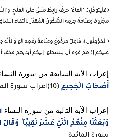
﴿فَلْيَتَوَكَّلِ﴾: "الْفَاءُ" حَرْفٌ رَابِطٌ مَبْنِيٌّ عَلَى الْفَتْحِ، وَ"ال
مَجْزُومٌ وَعَلَامَةُ جَزْمِهِ السُّكُونُ الْمُقَدَّرُ لِالْتِقَاءِ السَّاكِن
﴿الْمُؤْمِنُونَ﴾: فَاعِلٌ مَرْفُوعٌ وَعَلَامَةُ رَفْعِهِ الْوَاوُ ل
عليكم إذ هم قوم أن يبسطوا إليكم أيديهم فكف أيديه
إعراب الآية السابقة من سورة النساء
أَصْحَابُ الْجَحِيمِ
(10)اعراب سورة المائدة
إعراب الآية التالية من سورة النساء 
ا
وَبَعَثْنَا مِنْهُمُ اثْنَيْ عَشَرَ نَقِيبًا ۖ وَقَالَ ال
سورة المائدة