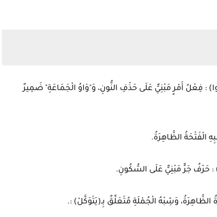
وا) : فِعْلُ أَمْرٍ مَبْنِيٌّ عَلَى حَذْفِ النُّونِ، وَ"وَاوُ الْجَمَاعَةِ" ضَمِيرٌ
ِ الْفَتْحَةُ الظَّاهِرَةُ.
: حَرْفُ جَرٍّ مَبْنِيٌّ عَلَى السُّكُونِ.
الظَّاهِرَةُ، وَشِبْهُ الْجُمْلَةِ مُتَعَلِّقٌ بِـ(يَتَوَكَّلْ) :.