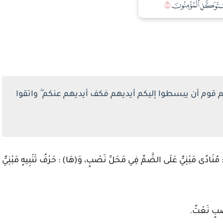
 هم قوم أن يبسطوا إليكم أيديهم فكف أيديهم عنكم ۖ واتقوا
 : مُنَادًى مَبْنِيٌّ عَلَى الضَّمِّ فِي مَحَلِّ نَصْبٍ، وَ(هَا) : حَرْفُ تَنْبِيهٍ مَبْنِيٌّ
صْبٍ نَعْتٌ.