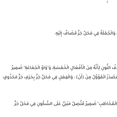
وَالْجُمْلَةُ فِي مَحَلِّ جَرٍّ مُضَافٌ إِلَيْهِ.
لنُّونِ لِأَنَّهُ مِنَ الْأَفْعَالِ الْخَمْسَةِ، وَ"وَاوُ الْجَمَاعَةِ" ضَمِيرٌ
صْدَرُ الْمُؤَوَّلُ مِنْ (أَنْ) : وَالْفِعْلِ فِي مَحَلِّ جَرٍّ بِحَرْفِ جَرٍّ مَحْذُوفٍ
ُ الْمُخَاطَبِ" ضَمِيرٌ مُتَّصِلٌ مَبْنِيٌّ عَلَى السُّكُونِ فِي مَحَلِّ جَرٍّ