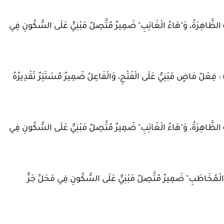
ُ الظَّاهِرَةُ، وَ"هَاءُ الْغَائِبِ" ضَمِيرٌ مُتَّصِلٌ مَبْنِيٌّ عَلَى السُّكُونِ فِي
: فِعْلٌ مَاضٍ مَبْنِيٌّ عَلَى الْفَتْحِ، وَالْفَاعِلُ ضَمِيرٌ مُسْتَتِرٌ تَقْدِيرُهُ
ُ الظَّاهِرَةُ، وَ"هَاءُ الْغَائِبِ" ضَمِيرٌ مُتَّصِلٌ مَبْنِيٌّ عَلَى السُّكُونِ فِي
 الْمُخَاطَبِ" ضَمِيرٌ مُتَّصِلٌ مَبْنِيٌّ عَلَى السُّكُونِ فِي مَحَلِّ جَرٍّ