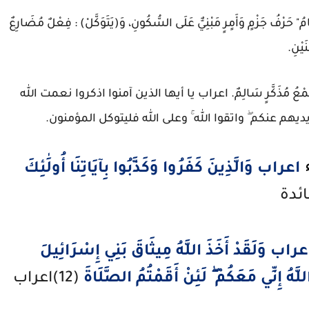
لَّامُ" حَرْفُ جَزْمٍ وَأَمٍرٍ مَبْنِيٌّ عَلَى السُّكُونِ، وَ(يَتَوَكَّلْ) : فِعْلٌ مُضَارِعٌ
َيْنِ.
ِأَنَّهُ جَمْعُ مُذَكَّرٍ سَالِمٌ. اعراب يا أيها الذين آمنوا اذكروا نعمت الله
م عنكم ۖ واتقوا الله ۚ وعلى الله فليتوكل المؤمنون.
 
اعراب وَالَّذِينَ كَفَرُوا وَكَذَّبُوا بِآيَاتِنَا أُولَٰئِكَ
عراب وَلَقَدْ أَخَذَ اللَّهُ مِيثَاقَ بَنِي إِسْرَائِيلَ
لَّهُ إِنِّي مَعَكُمْ ۖ لَئِنْ أَقَمْتُمُ الصَّلَاةَ
(12)اعراب