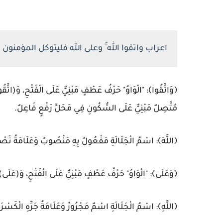
اعراب واتقوا الله ۚ وعلى الله فليتوكل المؤمنون
﴿وَاتَّقُوا﴾: "الْوَاوُ" حَرْفُ عَطْفٍ مَبْنِيٌّ عَلَى الْفَتْحِ، وَ(اتَّقُ
مُتَّصِلٌ مَبْنِيٌّ عَلَى السُّكُونِ فِي مَحَلِّ رَفْعٍ فَاعِلٌ.
﴿اللَّهَ﴾: اسْمُ الْجَلَالَةِ مَفْعُولٌ بِهِ مَنْصُوبٌ وَعَلَامَةُ نَصْبِه
﴿وَعَلَى﴾: "الْوَاوُ" حَرْفُ عَطْفٍ مَبْنِيٌّ عَلَى الْفَتْحِ، وَ(عَلَى) 
﴿اللَّهِ﴾: اسْمُ الْجَلَالَةِ اسْمٌ مَجْرُورٌ وَعَلَامَةُ جَرِّهِ الْكَسْرَةُ 