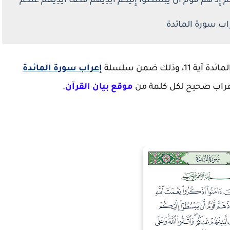
ْ إِذْ هَمَّ قَوْمٌ أَن يَبْسُطُوا إِلَيْكُمْ أَيْدِيَهُمْ فَكَفَّ أَيْدِيَهُمْ عَنكُمْ ۖ
ذلك ضمن سلسلة
إعراب سورة المائدة
وإعراب صحيح لكل كلمة من
موقع بيان القرآن
.