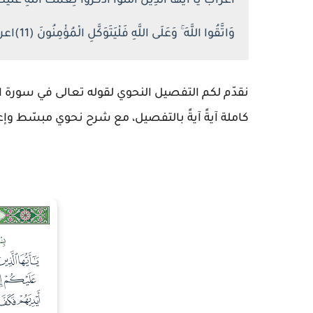
اعراب يَا أَيُّهَا الَّذِينَ آمَنُوا اذْكُرُوا نِعْمَتَ اللَّهِ عَلَيْكُم
وَاتَّقُوا اللَّهَ ۚ وَعَلَى اللَّهِ فَلْيَتَوَكَّلِ الْمُؤْمِنُونَ (11)اعراب سورة المائدة
نقدّم لكم التفصيل النحوي لقوله تعالى في سورة المائدة آية 11، و
كاملة آيةً آيةً بالتفصيل، مع شرح نحوي مبسّط 