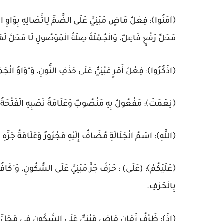
﴿آمَنُوا﴾: فِعْلٌ مَاضٍ مَبْنِيٌّ عَلَى الضَّمِّ لِاتِّصَالِهِ بِوَاوِ ا
مَحَلِّ رَفْعٍ فَاعِلٌ، وَالْجُمْلَةُ صِلَةُ الْمَوْصُولِ لَا مَحَلَّ لَهَ
﴿اذْكُرُوا﴾: فِعْلُ أَمْرٍ مَبْنِيٌّ عَلَى حَذْفِ النُّونِ، وَ"وَاوُ الْ
﴿نِعْمَتَ﴾: مَفْعُولٌ بِهِ مَنْصُوبٌ وَعَلَامَةُ نَصْبِهِ الْفَتْحَةُ 
﴿اللَّهِ﴾: اسْمُ الْجَلَالَةِ مُضَافٌ إِلَيْهِ مَجْرُورٌ وَعَلَامَةُ جَرِّهِ
﴿عَلَيْكُمْ﴾: (عَلَى) : حَرْفُ جَرٍّ مَبْنِيٌّ عَلَى السُّكُونِ، وَ"كَا
بِالْحَرْفِ.
﴿إِذْ﴾: ظَرْفُ زَمَانٍ مَاضٍ مَبْنِيٌّ عَلَى السُّكُونِ فِي مَحَلّ