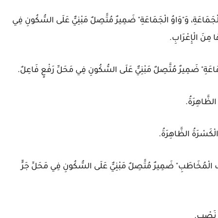
لْجَمَاعَةِ، وَ"وَاوُ الْجَمَاعَةِ" ضَمِيرٌ مُتَّصِلٌ مَبْنِيٌّ عَلَى السُّكُونِ فِي
ا مِنَ الْإِعْرَابِ.
جَمَاعَةِ" ضَمِيرٌ مُتَّصِلٌ مَبْنِيٌّ عَلَى السُّكُونِ فِي مَحَلِّ رَفْعٍ فَاعِلٌ.
الظَّاهِرَةُ.
 الْكَسْرَةُ الظَّاهِرَةُ.
فُ الْمُخَاطَبِ" ضَمِيرٌ مُتَّصِلٌ مَبْنِيٌّ عَلَى السُّكُونِ فِي مَحَلِّ جَرٍّ
ِ نَصْبٍ.