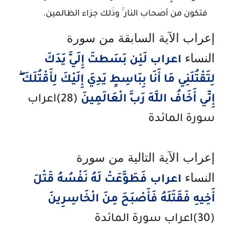
فتكون من أصحاب النار ۚ وذٰلك جزاء الظالمين.
إعراب الآية السابقة من سورة
النساء
اعراب لَئِن بَسَطتَ إِلَيَّ يَدَكَ
لِتَقْتُلَنِي مَا أَنَا بِبَاسِطٍ يَدِيَ إِلَيْكَ لِأَقْتُلَكَ ۖ
إِنِّي أَخَافُ اللَّهَ رَبَّ الْعَالَمِينَ
(28)اعراب
سورة المائدة
إعراب الآية التالية من سورة
النساء
اعراب فَطَوَّعَتْ لَهُ نَفْسُهُ قَتْلَ
أَخِيهِ فَقَتَلَهُ فَأَصْبَحَ مِنَ الْخَاسِرِينَ
(30)اعراب سورة المائدة