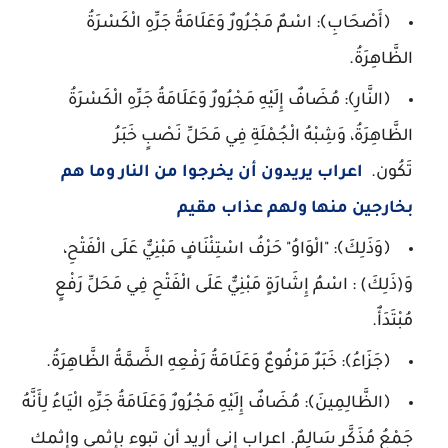
﴿أَصْحَابِ﴾: اسْمٌ مَجْرُورٌ وَعَلَامَةُ جَرِّهِ الْكَسْرَةُ
الظَّاهِرَةُ.
﴿النَّارِ﴾: مُضَافٌ إِلَيْهِ مَجْرُورٌ وَعَلَامَةُ جَرِّهِ الْكَسْرَةُ
الظَّاهِرَةُ، وَشِبْهُ الْجُمْلَةِ فِي مَحَلِّ نَصْبٍ خَبَرُ
تَكُون.
اعراب يريدون أن يخرجوا من النار وما هم
بخارجين منها ولهم عذاب مقيم
﴿وَذَلِكَ﴾: "الْوَاوُ" حَرْفُ اسْتِئْنَافٍ مَبْنِيٌّ عَلَى الْفَتْحِ،
وَ(ذَلِكَ) : اسْمُ إِشَارَةٍ مَبْنِيٌّ عَلَى الْفَتْحِ فِي مَحَلِّ رَفْعٍ
مُبْتَدَأٌ.
﴿جَزَاءُ﴾: خَبَرٌ مَرْفُوعٌ وَعَلَامَةُ رَفْعِهِ الضَّمَّةُ الظَّاهِرَةُ.
﴿الظَّالِمِينَ﴾: مُضَافٌ إِلَيْهِ مَجْرُورٌ وَعَلَامَةُ جَرِّهِ الْيَاءُ لِأَنَّهُ
جَمْعُ مُذَكَّرٍ سَالِمٌ. اعراب إني أريد أن تبوء بإثمي وإثمك