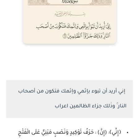
إني أريد أن تبوء بإثمي وإثمك فتكون من أصحاب
النار ۚ وذٰلك جزاء الظالمين اعراب
﴿إِنِّي﴾: (إِنَّ) : حَرْفُ تَوْكِيدٍ وَنَصْبٍ مَبْنِيٌّ عَلَى الْفَتْحِ