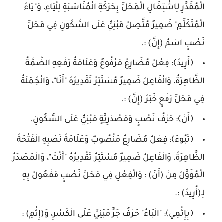
الْمُقَدَّرِ لِاشْتِغَالِ الْمَحَلِّ بِحَرَكَةِ الْمُنَاسَبَةِ لِلْيَاءِ، وَ"يَاءُ
الْمُتَكَلِّمِ" ضَمِيرٌ مُتَّصِلٌ مَبْنِيٌّ عَلَى السُّكُونِ فِي مَحَلِّ
نَصْبٍ اسْمُ (إِنَّ) :.
﴿أُرِيدُ﴾: فِعْلٌ مُضَارِعٌ مَرْفُوعٌ وَعَلَامَةُ رَفْعِهِ الضَّمَّةُ
الظَّاهِرَةُ، وَالْفَاعِلُ ضَمِيرٌ مُسْتَتِرٌ تَقْدِيرُهُ "أَنَا"، وَالْجُمْلَةُ
فِي مَحَلِّ رَفْعٍ خَبَرُ (إِنَّ) :.
﴿أَنْ﴾: حَرْفُ نَصْبٍ وَمَصْدَرِيَّةٍ مَبْنِيٌّ عَلَى السُّكُونِ.
﴿تَبُوءَ﴾: فِعْلٌ مُضَارِعٌ مَنْصُوبٌ وَعَلَامَةُ نَصْبِهِ الْفَتْحَةُ
الظَّاهِرَةُ، وَالْفَاعِلُ ضَمِيرٌ مُسْتَتِرٌ تَقْدِيرُهُ "أَنْتَ"، وَالْمَصْدَرُ
الْمُؤَوَّلُ مِنْ (أَنْ) : وَالْفِعْلِ فِي مَحَلِّ نَصْبٍ مَفْعُولٌ بِهِ
لِـ(أُرِيدُ) :.
﴿بِإِثْمِي﴾: "الْبَاءُ" حَرْفُ جَرٍّ مَبْنِيٌّ عَلَى الْكَسْرِ، وَ(إِثْمِ) :