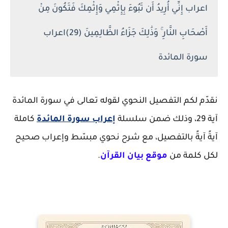
اعراب إِنِّي أُرِيدُ أَن تَبُوءَ بِإِثْمِي وَإِثْمِكَ فَتَكُونَ مِنْ
أَصْحَابِ النَّارِ ۚ وَذَٰلِكَ جَزَاءُ الظَّالِمِينَ (29)اعراب
سورة المائدة
نقدّم لكم التفصيل النحوي لقوله تعالى في سورة المائدة
آية 29، وذلك ضمن سلسلة
إعراب سورة المائدة
كاملة
آيةً آيةً بالتفصيل، مع شرح نحوي مبسّط وإعراب صحيح
لكل كلمة من
موقع بيان القرآن
.