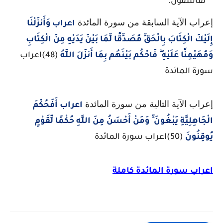
لفاسقون.
إعراب الآية السابقة من سورة المائدة
اعراب وَأَنزَلْنَا
إِلَيْكَ الْكِتَابَ بِالْحَقِّ مُصَدِّقًا لِّمَا بَيْنَ يَدَيْهِ مِنَ الْكِتَابِ
وَمُهَيْمِنًا عَلَيْهِ ۖ فَاحْكُم بَيْنَهُم بِمَا أَنزَلَ اللَّهُ
(48)اعراب
سورة المائدة
إعراب الآية التالية من سورة المائدة
اعراب أَفَحُكْمَ
الْجَاهِلِيَّةِ يَبْغُونَ ۚ وَمَنْ أَحْسَنُ مِنَ اللَّهِ حُكْمًا لِّقَوْمٍ
يُوقِنُونَ
(50)اعراب سورة المائدة
اعراب سورة المائدة كاملة