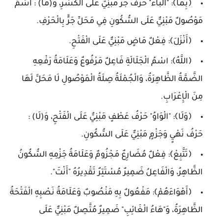
﴿بِمَا﴾: "الْبَاءُ" حَرْفُ جَرٍّ مَبْنِيٌّ عَلَى الْكَسْرِ، وَ(مَا) : اسْمٌ
مَوْصُولٌ مَبْنِيٌّ عَلَى السُّكُونِ فِي مَحَلِّ جَرٍّ بِالْحَرْفِ.
﴿أَنْزَلَ﴾: فِعْلٌ مَاضٍ مَبْنِيٌّ عَلَى الْفَتْحِ.
﴿اللَّهُ﴾: اسْمُ الْجَلَالَةِ فَاعِلٌ مَرْفُوعٌ وَعَلَامَةُ رَفْعِهِ
الضَّمَّةُ الظَّاهِرَةُ، وَالْجُمْلَةُ صِلَةُ الْمَوْصُولِ لَا مَحَلَّ لَهَا
مِنَ الْإِعْرَابِ.
﴿وَلَا﴾: "الْوَاوُ" حَرْفُ عَطْفٍ مَبْنِيٌّ عَلَى الْفَتْحِ، وَ(لَا) :
حَرْفُ نَهْيٍ وَجَزْمٍ مَبْنِيٌّ عَلَى السُّكُونِ.
﴿تَتَّبِعْ﴾: فِعْلٌ مُضَارِعٌ مَجْزُومٌ وَعَلَامَةُ جَزْمِهِ السُّكُونُ
الظَّاهِرُ، وَالْفَاعِلُ ضَمِيرٌ مُسْتَتِرٌ تَقْدِيرُهُ "أَنْتَ".
﴿أَهْوَاءَهُمْ﴾: مَفْعُولٌ بِهِ مَنْصُوبٌ وَعَلَامَةُ نَصْبِهِ الْفَتْحَةُ
الظَّاهِرَةُ، وَ"هَاءُ الْغَائِبِ" ضَمِيرٌ مُتَّصِلٌ مَبْنِيٌّ عَلَى