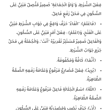
فِعْلُ الشَّرْطِ، وَ"وَاوُ الْجَمَاعَةِ" ضَمِيرٌ مُتَّصِلٌ مَبْنِيٌّ عَلَى
السُّكُونِ فِي مَحَلِّ رَفْعٍ فَاعِلٌ.
﴿فَاعْلَمْ﴾: "الْفَاءُ" حَرْفٌ وَاقِعٌ فِي جَوَابِ الشَّرْطِ مَبْنِيٌّ
عَلَى الْفَتْحِ، وَ(اعْلَمْ) : فِعْلُ أَمْرٍ مَبْنِيٌّ عَلَى السُّكُونِ،
وَالْفَاعِلُ ضَمِيرٌ مُسْتَتِرٌ تَقْدِيرُهُ "أَنْتَ"، وَالْجُمْلَةُ فِي مَحَلِّ
جَزْمٍ جَوَابُ الشَّرْطِ.
﴿أَنَّمَا﴾: كَافَّةٌ وَمَكْفُوفَةٌ.
﴿يُرِيدُ﴾: فِعْلٌ مُضَارِعٌ مَرْفُوعٌ وَعَلَامَةُ رَفْعِهِ الضَّمَّةُ
الظَّاهِرَةُ.
﴿اللَّهُ﴾: اسْمُ الْجَلَالَةِ فَاعِلٌ مَرْفُوعٌ وَعَلَامَةُ رَفْعِهِ
الضَّمَّةُ الظَّاهِرَةُ.
﴿أَنْ﴾: حَرْفُ نَصْبٍ وَمَصْدَرِيَّةٍ مَبْنِيٌّ عَلَى السُّكُونِ.