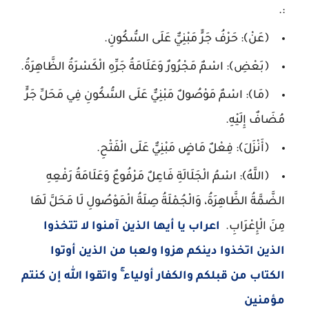
:.
﴿عَنْ﴾: حَرْفُ جَرٍّ مَبْنِيٌّ عَلَى السُّكُونِ.
﴿بَعْضِ﴾: اسْمٌ مَجْرُورٌ وَعَلَامَةُ جَرِّهِ الْكَسْرَةُ الظَّاهِرَةُ.
﴿مَا﴾: اسْمٌ مَوْصُولٌ مَبْنِيٌّ عَلَى السُّكُونِ فِي مَحَلِّ جَرٍّ
مُضَافٌ إِلَيْهِ.
﴿أَنْزَلَ﴾: فِعْلٌ مَاضٍ مَبْنِيٌّ عَلَى الْفَتْحِ.
﴿اللَّهُ﴾: اسْمُ الْجَلَالَةِ فَاعِلٌ مَرْفُوعٌ وَعَلَامَةُ رَفْعِهِ
الضَّمَّةُ الظَّاهِرَةُ، وَالْجُمْلَةُ صِلَةُ الْمَوْصُولِ لَا مَحَلَّ لَهَا
مِنَ الْإِعْرَابِ.
اعراب يا أيها الذين آمنوا لا تتخذوا
الذين اتخذوا دينكم هزوا ولعبا من الذين أوتوا
الكتاب من قبلكم والكفار أولياء ۚ واتقوا الله إن كنتم
مؤمنين