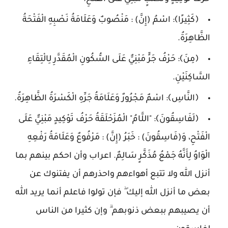
﴿كَثِيرًا﴾: اسْمُ (إِنَّ) : مَنْصُوبٌ وَعَلَامَةُ نَصْبِهِ الْفَتْحَةُ
الظَّاهِرَةُ.
﴿مِنَ﴾: حَرْفُ جَرٍّ مَبْنِيٌّ عَلَى السُّكُونِ الْمُقَدَّرِ لِالْتِقَاءِ
السَّاكِنَيْنِ.
﴿النَّاسِ﴾: اسْمٌ مَجْرُورٌ وَعَلَامَةُ جَرِّهِ الْكَسْرَةُ الظَّاهِرَةُ.
﴿لَفَاسِقُونَ﴾: "اللَّامُ" الْمُزَحْلَقَةُ حَرْفُ تَوْكِيدٍ مَبْنِيٌّ عَلَى
الْفَتْحِ، وَ(فَاسِقُونَ) : خَبَرُ (إِنَّ) : مَرْفُوعٌ وَعَلَامَةُ رَفْعِهِ
الْوَاوُ لِأَنَّهُ جَمْعُ مُذَكَّرٍ سَالِمٌ. اعراب وأن احكم بينهم بما
أنزل الله ولا تتبع أهواءهم واحذرهم أن يفتنوك عن
بعض ما أنزل الله إليك ۖ فإن تولوا فاعلم أنما يريد الله
أن يصيبهم ببعض ذنوبهم ۗ وإن كثيرا من الناس