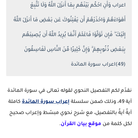
اعراب وَأَنِ احْكُم بَيْنَهُم بِمَا أَنزَلَ اللَّهُ وَلَا تَتَّبِعْ
أَهْوَاءَهُمْ وَاحْذَرْهُمْ أَن يَفْتِنُوكَ عَن بَعْضِ مَا أَنزَلَ اللَّهُ
إِلَيْكَ ۖ فَإِن تَوَلَّوْا فَاعْلَمْ أَنَّمَا يُرِيدُ اللَّهُ أَن يُصِيبَهُم
بِبَعْضِ ذُنُوبِهِمْ ۗ وَإِنَّ كَثِيرًا مِّنَ النَّاسِ لَفَاسِقُونَ
(49)اعراب سورة المائدة
نقدّم لكم التفصيل النحوي لقوله تعالى في سورة المائدة
آية 49، وذلك ضمن سلسلة
إعراب سورة المائدة
كاملة
آيةً آيةً بالتفصيل، مع شرح نحوي مبسّط وإعراب صحيح
لكل كلمة من
موقع بيان القرآن
.