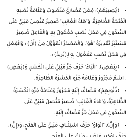
﴿يُصِيبَهُمْ﴾: فِعْلٌ مُضَارِعٌ مَنْصُوبٌ وَعَلَامَةُ نَصْبِهِ
الْفَتْحَةُ الظَّاهِرَةُ، وَ"هَاءُ الْغَائِبِ" ضَمِيرٌ مُتَّصِلٌ مَبْنِيٌّ عَلَى
السُّكُونِ فِي مَحَلِّ نَصْبٍ مَفْعُولٌ بِهِ، وَالْفَاعِلُ ضَمِيرٌ
مُسْتَتِرٌ تَقْدِيرُهُ "هُوَ"، وَالْمَصْدَرُ الْمُؤَوَّلُ مِنْ (أَنْ) : وَالْفِعْلِ
فِي مَحَلِّ نَصْبٍ مَفْعُولٌ بِهِ لِـ(يُرِيدُ) :.
﴿بِبَعْضِ﴾: "الْبَاءُ" حَرْفُ جَرٍّ مَبْنِيٌّ عَلَى الْكَسْرِ، وَ(بَعْضِ)
: اسْمٌ مَجْرُورٌ وَعَلَامَةُ جَرِّهِ الْكَسْرَةُ الظَّاهِرَةُ.
﴿ذُنُوبِهِمْ﴾: مُضَافٌ إِلَيْهِ مَجْرُورٌ وَعَلَامَةُ جَرِّهِ الْكَسْرَةُ
الظَّاهِرَةُ، وَ"هَاءُ الْغَائِبِ" ضَمِيرٌ مُتَّصِلٌ مَبْنِيٌّ عَلَى
السُّكُونِ فِي مَحَلِّ جَرٍّ مُضَافٌ إِلَيْهِ.
﴿وَإِنَّ﴾: "الْوَاوُ" حَرْفُ اسْتِئْنَافٍ مَبْنِيٌّ عَلَى الْفَتْحِ، وَ(إِنَّ) :
حَرْفُ تَوْكِيدٍ وَنَصْبٍ مَبْنِيٌّ عَلَى الْفَتْحِ.