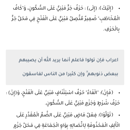
﴿إِلَيْكَ﴾: (إِلَى) : حَرْفُ جَرٍّ مَبْنِيٌّ عَلَى السُّكُونِ، وَ"كَافُ
الْمُخَاطَبِ" ضَمِيرٌ مُتَّصِلٌ مَبْنِيٌّ عَلَى الْفَتْحِ فِي مَحَلِّ جَرٍّ
بِالْحَرْفِ.
اعراب فإن تولوا فاعلم أنما يريد الله أن يصيبهم
ببعض ذنوبهم ۗ وإن كثيرا من الناس لفاسقون
﴿فَإِنْ﴾: "الْفَاءُ" حَرْفُ اسْتِئْنَافٍ مَبْنِيٌّ عَلَى الْفَتْحِ، وَ(إِنْ) :
حَرْفُ شَرْطٍ وَجَزْمٍ مَبْنِيٌّ عَلَى السُّكُونِ.
﴿تَوَلَّوْا﴾: فِعْلٌ مَاضٍ مَبْنِيٌّ عَلَى الضَّمِّ الْمُقَدَّرِ عَلَى
الْأَلِفِ الْمَحْذُوفَةِ لِاتِّصَالِهِ بِوَاوِ الْجَمَاعَةِ فِي مَحَلِّ جَزْمٍ