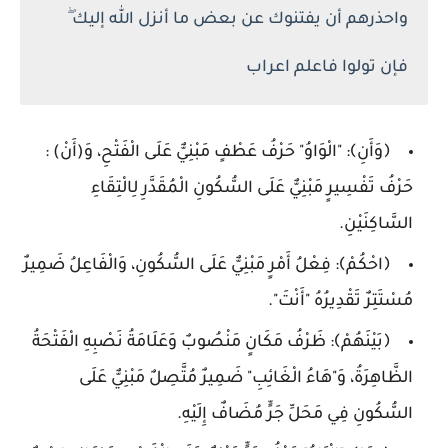
واحذرهم أن يفتنوك عن بعض ما أنزل الله إليك ۖ
فإن تولوا فاعلم اعراب
﴿وَأَنِ﴾: "الْوَاوُ" حَرْفُ عَطْفٍ مَبْنِيٌّ عَلَى الْفَتْحِ، وَ(أَنْ) :
حَرْفُ تَفْسِيرٍ مَبْنِيٌّ عَلَى السُّكُونِ الْمُقَدَّرِ لِالْتِقَاءِ
السَّاكِنَيْنِ.
﴿احْكُمْ﴾: فِعْلُ أَمْرٍ مَبْنِيٌّ عَلَى السُّكُونِ، وَالْفَاعِلُ ضَمِيرٌ
مُسْتَتِرٌ تَقْدِيرُهُ "أَنْتَ".
﴿بَيْنَهُمْ﴾: ظَرْفُ مَكَانٍ مَنْصُوبٌ وَعَلَامَةُ نَصْبِهِ الْفَتْحَةُ
الظَّاهِرَةُ، وَ"هَاءُ الْغَائِبِ" ضَمِيرٌ مُتَّصِلٌ مَبْنِيٌّ عَلَى
السُّكُونِ فِي مَحَلِّ جَرٍّ مُضَافٌ إِلَيْهِ.