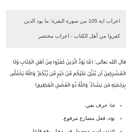
اعراب اية 105 من سورة البقرة: ما يود الذين
كفروا من أهل الكتاب - اعراب مختصر
قال الله تعالى:
﴿مَّا يَوَدُّ الَّذِينَ كَفَرُوا مِنْ أَهْلِ الْكِتَابِ وَلَا
الْمُشْرِكِينَ أَن يُنَزَّلَ عَلَيْكُم مِّنْ خَيْرٍ مِّن رَّبِّكُمْ ۗ وَاللَّهُ يَخْتَصُّ
بِرَحْمَتِهِ مَن يَشَاءُ ۚ وَاللَّهُ ذُو الْفَضْلِ الْعَظِيمِ﴾
حرف نفي.
ما:
فعل مضارع مرفوع.
يود:
اسم موصول في محل رفع فاعل.