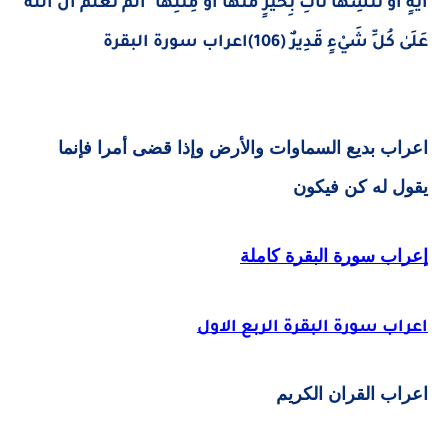
آيَةٍ أَوْ نُنسِهَا نَأْتِ بِخَيْرٍ مِّنْهَا أَوْ مِثْلِهَا ۗ أَلَمْ تَعْلَمْ أَنَّ اللَّهَ
عَلَىٰ كُلِّ شَيْءٍ قَدِيرٌ (106)اعراب سورة البقرة
اعراب بديع السماوات والأرض وإذا قضى أمرا فإنما
يقول له كن فيكون
إعراب سورة البقرة كاملة
اعراب سورة البقرة الربع الاول
اعراب القران الكريم