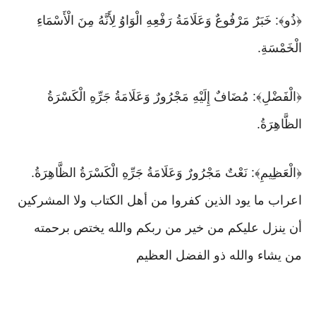
﴿ذُو﴾: خَبَرٌ مَرْفُوعٌ وَعَلَامَةُ رَفْعِهِ الْوَاوُ لِأَنَّهُ مِنَ الْأَسْمَاءِ
الْخَمْسَةِ.
﴿الْفَضْلِ﴾: مُضَافٌ إِلَيْهِ مَجْرُورٌ وَعَلَامَةُ جَرِّهِ الْكَسْرَةُ
الظَّاهِرَةُ.
﴿الْعَظِيمِ﴾: نَعْتٌ مَجْرُورٌ وَعَلَامَةُ جَرِّهِ الْكَسْرَةُ الظَّاهِرَةُ.
اعراب ما يود الذين كفروا من أهل الكتاب ولا المشركين
أن ينزل عليكم من خير من ربكم والله يختص برحمته
من يشاء والله ذو الفضل العظيم