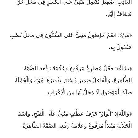
الْغَائِبِ" ضَمِيرٌ مُتَّصِلٌ مَبْنِيٌّ عَلَى الْكَسْرِ فِي مَحَلِّ جَرٍّ
مُضَافٌ إِلَيْهِ.
﴿مَنْ﴾: اسْمٌ مَوْصُولٌ مَبْنِيٌّ عَلَى السُّكُونِ فِي مَحَلِّ نَصْبٍ
مَفْعُولٌ بِهِ.
﴿يَشَاءُ﴾: فِعْلٌ مُضَارِعٌ مَرْفُوعٌ وَعَلَامَةُ رَفْعِهِ الضَّمَّةُ
الظَّاهِرَةُ، وَالْفَاعِلُ ضَمِيرٌ مُسْتَتِرٌ تَقْدِيرُهُ "هُوَ"، وَالْجُمْلَةُ
صِلَةُ الْمَوْصُولِ لَا مَحَلَّ لَهَا مِنَ الْإِعْرَابِ.
﴿وَاللَّهُ﴾: "الْوَاوُ" حَرْفُ عَطْفٍ مَبْنِيٌّ عَلَى الْفَتْحِ، وَاسْمُ
الْجَلَالَةِ مُبْتَدَأٌ مَرْفُوعٌ وَعَلَامَةُ رَفْعِهِ الضَّمَّةُ الظَّاهِرَةُ.