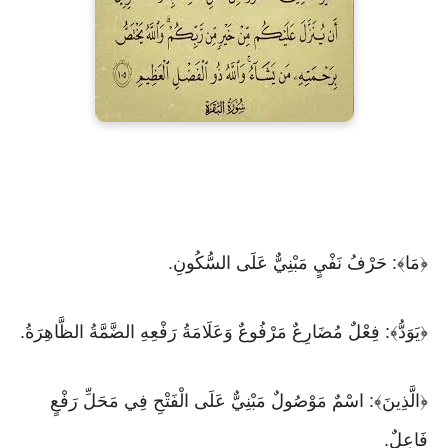
﴿مَا﴾: حَرْفُ نَفْيٍ مَبْنِيٌّ عَلَى السُّكُونِ.
﴿يَوَدُّ﴾: فِعْلٌ مُضَارِعٌ مَرْفُوعٌ وَعَلَامَةُ رَفْعِهِ الضَّمَّةُ الظَّاهِرَةُ.
﴿الَّذِينَ﴾: اسْمٌ مَوْصُولٌ مَبْنِيٌّ عَلَى الْفَتْحِ فِي مَحَلِّ رَفْعٍ
فَاعِلٌ.