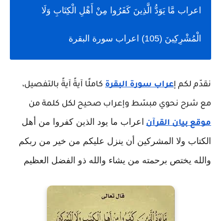
اعراب مَّا يَوَدُّ الَّذِينَ كَفَرُوا مِنْ أَهْلِ الْكِتَابِ وَلَا
الْمُشْرِكِينَ (105) اعراب سورة البقرة
نقدّم لكم إ
عراب سورة البقرة
كاملًا آيةً آيةً بالتفصيل،
مع شرح نحوي مبسّط وإعراب صحيح لكل كلمة من
اعراب ما يود الذين كفروا من أهل
موقع بيان القرآن
الكتاب ولا المشركين أن ينزل عليكم من خير من ربكم
والله يختص برحمته من يشاء والله ذو الفضل العظيم