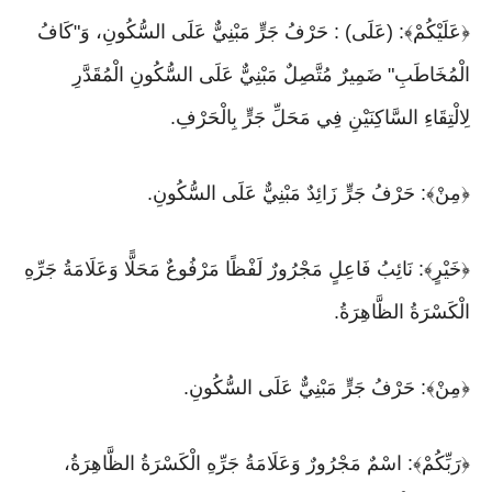
﴿عَلَيْكُمْ﴾: (عَلَى) : حَرْفُ جَرٍّ مَبْنِيٌّ عَلَى السُّكُونِ، وَ"كَافُ
الْمُخَاطَبِ" ضَمِيرٌ مُتَّصِلٌ مَبْنِيٌّ عَلَى السُّكُونِ الْمُقَدَّرِ
لِالْتِقَاءِ السَّاكِنَيْنِ فِي مَحَلِّ جَرٍّ بِالْحَرْفِ.
﴿مِنْ﴾: حَرْفُ جَرٍّ زَائِدٌ مَبْنِيٌّ عَلَى السُّكُونِ.
﴿خَيْرٍ﴾: نَائِبُ فَاعِلٍ مَجْرُورٌ لَفْظًا مَرْفُوعٌ مَحَلًّا وَعَلَامَةُ جَرِّهِ
الْكَسْرَةُ الظَّاهِرَةُ.
﴿مِنْ﴾: حَرْفُ جَرٍّ مَبْنِيٌّ عَلَى السُّكُونِ.
﴿رَبِّكُمْ﴾: اسْمٌ مَجْرُورٌ وَعَلَامَةُ جَرِّهِ الْكَسْرَةُ الظَّاهِرَةُ،