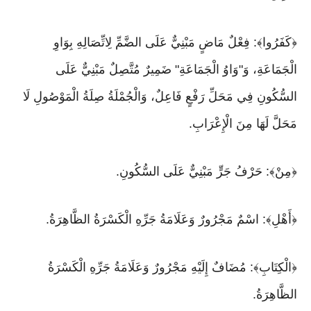
﴿كَفَرُوا﴾: فِعْلٌ مَاضٍ مَبْنِيٌّ عَلَى الضَّمِّ لِاتِّصَالِهِ بِوَاوِ
الْجَمَاعَةِ، وَ"وَاوُ الْجَمَاعَةِ" ضَمِيرٌ مُتَّصِلٌ مَبْنِيٌّ عَلَى
السُّكُونِ فِي مَحَلِّ رَفْعٍ فَاعِلٌ، وَالْجُمْلَةُ صِلَةُ الْمَوْصُولِ لَا
مَحَلَّ لَهَا مِنَ الْإِعْرَابِ.
﴿مِنْ﴾: حَرْفُ جَرٍّ مَبْنِيٌّ عَلَى السُّكُونِ.
﴿أَهْلِ﴾: اسْمٌ مَجْرُورٌ وَعَلَامَةُ جَرِّهِ الْكَسْرَةُ الظَّاهِرَةُ.
﴿الْكِتَابِ﴾: مُضَافٌ إِلَيْهِ مَجْرُورٌ وَعَلَامَةُ جَرِّهِ الْكَسْرَةُ
الظَّاهِرَةُ.