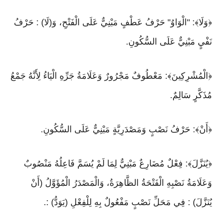
﴿وَلَا﴾: "الْوَاوُ" حَرْفُ عَطْفٍ مَبْنِيٌّ عَلَى الْفَتْحِ، وَ(لَا) : حَرْفُ
نَفْيٍ مَبْنِيٌّ عَلَى السُّكُونِ.
﴿الْمُشْرِكِينَ﴾: مَعْطُوفٌ مَجْرُورٌ وَعَلَامَةُ جَرِّهِ الْيَاءُ لِأَنَّهُ جَمْعُ
مُذَكَّرٍ سَالِمٌ.
﴿أَنْ﴾: حَرْفُ نَصْبٍ وَمَصْدَرِيَّةٍ مَبْنِيٌّ عَلَى السُّكُونِ.
﴿يُنَزَّلَ﴾: فِعْلٌ مُضَارِعٌ مَبْنِيٌّ لِمَا لَمْ يُسَمَّ فَاعِلُهُ مَنْصُوبٌ
وَعَلَامَةُ نَصْبِهِ الْفَتْحَةُ الظَّاهِرَةُ، وَالْمَصْدَرُ الْمُؤَوَّلُ (أَنْ
يُنَزَّلَ) : فِي مَحَلِّ نَصْبٍ مَفْعُولٌ بِهِ لِلْفِعْلِ (يَوَدُّ) :.