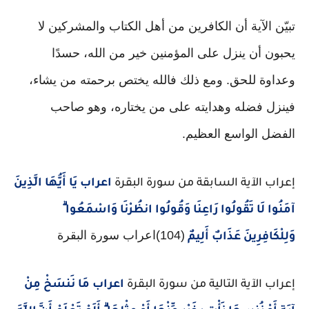
تبيّن الآية أن الكافرين من أهل الكتاب والمشركين لا
يحبون أن ينزل على المؤمنين خير من الله، حسدًا
وعداوة للحق. ومع ذلك فالله يختص برحمته من يشاء،
فينزل فضله وهدايته على من يختاره، وهو صاحب
الفضل الواسع العظيم.
إعراب الآية السابقة من سورة البقرة
اعراب يَا أَيُّهَا الَّذِينَ
آمَنُوا لَا تَقُولُوا رَاعِنَا وَقُولُوا انظُرْنَا وَاسْمَعُوا ۗ
(104)اعراب سورة البقرة
وَلِلْكَافِرِينَ عَذَابٌ أَلِيمٌ
إعراب الآية التالية من سورة البقرة
اعراب مَا نَنسَخْ مِنْ