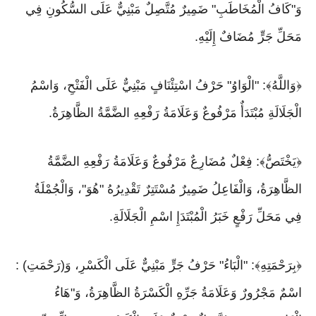
وَ"كَافُ الْمُخَاطَبِ" ضَمِيرٌ مُتَّصِلٌ مَبْنِيٌّ عَلَى السُّكُونِ فِي
مَحَلِّ جَرٍّ مُضَافٌ إِلَيْهِ.
﴿وَاللَّهُ﴾: "الْوَاوُ" حَرْفُ اسْتِئْنَافٍ مَبْنِيٌّ عَلَى الْفَتْحِ، وَاسْمُ
الْجَلَالَةِ مُبْتَدَأٌ مَرْفُوعٌ وَعَلَامَةُ رَفْعِهِ الضَّمَّةُ الظَّاهِرَةُ.
﴿يَخْتَصُّ﴾: فِعْلٌ مُضَارِعٌ مَرْفُوعٌ وَعَلَامَةُ رَفْعِهِ الضَّمَّةُ
الظَّاهِرَةُ، وَالْفَاعِلُ ضَمِيرٌ مُسْتَتِرٌ تَقْدِيرُهُ "هُوَ"، وَالْجُمْلَةُ
فِي مَحَلِّ رَفْعٍ خَبَرُ الْمُبْتَدَإِ اسْمِ الْجَلَالَةِ.
﴿بِرَحْمَتِهِ﴾: "الْبَاءُ" حَرْفُ جَرٍّ مَبْنِيٌّ عَلَى الْكَسْرِ، وَ(رَحْمَتِ) :
اسْمٌ مَجْرُورٌ وَعَلَامَةُ جَرِّهِ الْكَسْرَةُ الظَّاهِرَةُ، وَ"هَاءُ