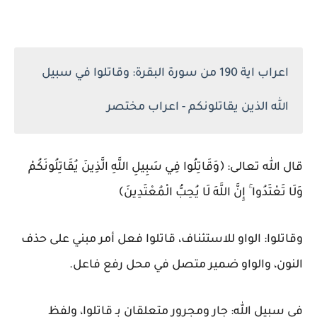
اعراب اية 190 من سورة البقرة: وقاتلوا في سبيل
الله الذين يقاتلونكم - اعراب مختصر
قال الله تعالى:
﴿وَقَاتِلُوا فِي سَبِيلِ اللَّهِ الَّذِينَ يُقَاتِلُونَكُمْ
وَلَا تَعْتَدُوا ۚ إِنَّ اللَّهَ لَا يُحِبُّ الْمُعْتَدِينَ﴾
وقاتلوا:
الواو للاستئناف، قاتلوا فعل أمر مبني على حذف
النون، والواو ضمير متصل في محل رفع فاعل.
في سبيل الله:
جار ومجرور متعلقان بـ قاتلوا، ولفظ