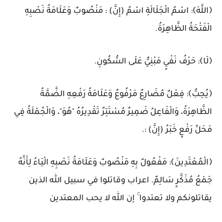
﴿اللَّهَ﴾: اسْمُ الْجَلَالَةِ اسْمُ (إِنَّ) : مَنْصُوبٌ وَعَلَامَةُ نَصْبِهِ
الْفَتْحَةُ الظَّاهِرَةُ.
﴿لَا﴾: حَرْفُ نَفْيٍ مَبْنِيٌّ عَلَى السُّكُونِ.
﴿يُحِبُّ﴾: فِعْلٌ مُضَارِعٌ مَرْفُوعٌ وَعَلَامَةُ رَفْعِهِ الضَّمَّةُ
الظَّاهِرَةُ، وَالْفَاعِلُ ضَمِيرٌ مُسْتَتِرٌ تَقْدِيرُهُ "هُوَ"، وَالْجُمْلَةُ فِي
مَحَلِّ رَفْعٍ خَبَرُ (إِنَّ) :.
﴿الْمُعْتَدِينَ﴾: مَفْعُولٌ بِهِ مَنْصُوبٌ وَعَلَامَةُ نَصْبِهِ الْيَاءُ لِأَنَّهُ
جَمْعُ مُذَكَّرٍ سَالِمٌ. اعراب وقاتلوا في سبيل الله الذين
يقاتلونكم ولا تعتدوا ۚ إن الله لا يحب المعتدين