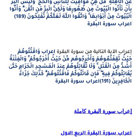
عَنِ الْأَهِلَّةِ ۖ قُلْ هِيَ مَوَاقِيتُ لِلنَّاسِ وَالْحَجِّ ۗ وَلَيْسَ الْبِرُّ
بِأَن تَأْتُوا الْبُيُوتَ مِن ظُهُورِهَا وَلَٰكِنَّ الْبِرَّ مَنِ اتَّقَىٰ ۗ وَأْتُوا
الْبُيُوتَ مِنْ أَبْوَابِهَا ۚ وَاتَّقُوا اللَّهَ لَعَلَّكُمْ تُفْلِحُونَ (189)
اعراب سورة البقرة
إعراب الآية التالية من سورة البقرة 
اعراب وَاقْتُلُوهُمْ
حَيْثُ ثَقِفْتُمُوهُمْ وَأَخْرِجُوهُم مِّنْ حَيْثُ أَخْرَجُوكُمْ ۚ وَالْفِتْنَةُ
أَشَدُّ مِنَ الْقَتْلِ ۚ وَلَا تُقَاتِلُوهُمْ عِندَ الْمَسْجِدِ الْحَرَامِ حَتَّىٰ
يُقَاتِلُوكُمْ فِيهِ ۖ فَإِن قَاتَلُوكُمْ فَاقْتُلُوهُمْ ۗ كَذَٰلِكَ جَزَاءُ
الْكَافِرِينَ (191)اعراب سورة البقرة
إعراب سورة البقرة كاملة
اعراب سورة البقرة الربع الاول