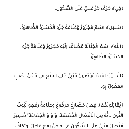
﴿فِي﴾: حَرْفُ جَرٍّ مَبْنِيٌّ عَلَى السُّكُونِ.
﴿سَبِيلِ﴾: اسْمٌ مَجْرُورٌ وَعَلَامَةُ جَرِّهِ الْكَسْرَةُ الظَّاهِرَةُ.
﴿اللَّهِ﴾: اسْمُ الْجَلَالَةِ مُضَافٌ إِلَيْهِ مَجْرُورٌ وَعَلَامَةُ جَرِّهِ
الْكَسْرَةُ الظَّاهِرَةُ.
﴿الَّذِينَ﴾: اسْمٌ مَوْصُولٌ مَبْنِيٌّ عَلَى الْفَتْحِ فِي مَحَلِّ نَصْبٍ
مَفْعُولٌ بِهِ.
﴿يُقَاتِلُونَكُمْ﴾: فِعْلٌ مُضَارِعٌ مَرْفُوعٌ وَعَلَامَةُ رَفْعِهِ ثُبُوتُ
النُّونِ لِأَنَّهُ مِنَ الْأَفْعَالِ الْخَمْسَةِ، وَ"وَاوُ الْجَمَاعَةِ" ضَمِيرٌ
مُتَّصِلٌ مَبْنِيٌّ عَلَى السُّكُونِ فِي مَحَلِّ رَفْعٍ فَاعِلٌ، وَ"كَافُ