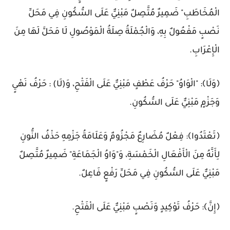
الْمُخَاطَبِ" ضَمِيرٌ مُتَّصِلٌ مَبْنِيٌّ عَلَى السُّكُونِ فِي مَحَلِّ
نَصْبٍ مَفْعُولٌ بِهِ، وَالْجُمْلَةُ صِلَةُ الْمَوْصُولِ لَا مَحَلَّ لَهَا مِنَ
الْإِعْرَابِ.
﴿وَلَا﴾: "الْوَاوُ" حَرْفُ عَطْفٍ مَبْنِيٌّ عَلَى الْفَتْحِ، وَ(لَا) : حَرْفُ نَهْيٍ
وَجَزْمٍ مَبْنِيٌّ عَلَى السُّكُونِ.
﴿تَعْتَدُوا﴾: فِعْلٌ مُضَارِعٌ مَجْزُومٌ وَعَلَامَةُ جَزْمِهِ حَذْفُ النُّونِ
لِأَنَّهُ مِنَ الْأَفْعَالِ الْخَمْسَةِ، وَ"وَاوُ الْجَمَاعَةِ" ضَمِيرٌ مُتَّصِلٌ
مَبْنِيٌّ عَلَى السُّكُونِ فِي مَحَلِّ رَفْعٍ فَاعِلٌ.
﴿إِنَّ﴾: حَرْفُ تَوْكِيدٍ وَنَصْبٍ مَبْنِيٌّ عَلَى الْفَتْحِ.