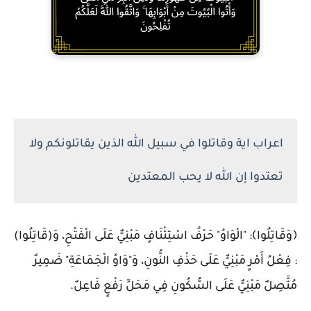
اعراب اية وقاتلوا في سبيل الله الذين يقاتلونكم ولا
تعتدوا إن الله لا يحب المعتدين
﴿وَقَاتِلُوا﴾: "الْوَاوُ" حَرْفُ اسْتِئْنَافٍ مَبْنِيٌّ عَلَى الْفَتْحِ، وَ(قَاتِلُوا)
: فِعْلُ أَمْرٍ مَبْنِيٌّ عَلَى حَذْفِ النُّونِ، وَ"وَاوُ الْجَمَاعَةِ" ضَمِيرٌ
مُتَّصِلٌ مَبْنِيٌّ عَلَى السُّكُونِ فِي مَحَلِّ رَفْعٍ فَاعِلٌ.