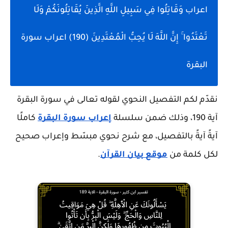
اعراب وَقَاتِلُوا فِي سَبِيلِ اللَّهِ الَّذِينَ يُقَاتِلُونَكُمْ وَلَا
تَعْتَدُوا ۚ إِنَّ اللَّهَ لَا يُحِبُّ الْمُعْتَدِينَ (190) اعراب سورة
البقرة
نقدّم لكم التفصيل النحوي لقوله تعالى في سورة البقرة
آية 190، وذلك ضمن سلسلة
إعراب سورة البقرة
كاملًا
آيةً آيةً بالتفصيل، مع شرح نحوي مبسّط وإعراب صحيح
لكل كلمة من
موقع بيان القرآن
.