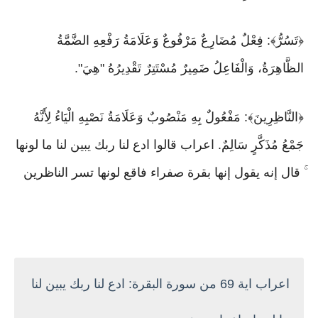
﴿تَسُرُّ﴾: فِعْلٌ مُضَارِعٌ مَرْفُوعٌ وَعَلَامَةُ رَفْعِهِ الضَّمَّةُ
الظَّاهِرَةُ، وَالْفَاعِلُ ضَمِيرٌ مُسْتَتِرٌ تَقْدِيرُهُ "هِيَ".
﴿النَّاظِرِينَ﴾: مَفْعُولٌ بِهِ مَنْصُوبٌ وَعَلَامَةُ نَصْبِهِ الْيَاءُ لِأَنَّهُ
جَمْعُ مُذَكَّرٍ سَالِمٌ. اعراب قالوا ادع لنا ربك يبين لنا ما لونها
ۚ قال إنه يقول إنها بقرة صفراء فاقع لونها تسر الناظرين
اعراب اية 69 من سورة البقرة: ادع لنا ربك يبين لنا