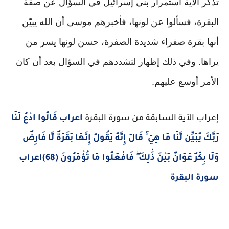
تذكر الآية استمرار بني إسرائيل في السؤال عن صفة
البقرة، فسألوا عن لونها، فأخبرهم موسى أن الله يبيّن
أنها بقرة صفراء شديدة الصفرة، حسن لونها يسر من
يراها. وفي ذلك إظهار لتشددهم في السؤال بعد أن كان
الأمر أوسع عليهم.
إعراب الآية السابقة من سورة البقرة
اعراب قَالُوا ادْعُ لَنَا
رَبَّكَ يُبَيِّن لَّنَا مَا هِيَ ۚ قَالَ إِنَّهُ يَقُولُ إِنَّهَا بَقَرَةٌ لَّا فَارِضٌ
وَلَا بِكْرٌ عَوَانٌ بَيْنَ ذَٰلِكَ ۖ فَافْعَلُوا مَا تُؤْمَرُونَ (68)اعراب
سورة البقرة