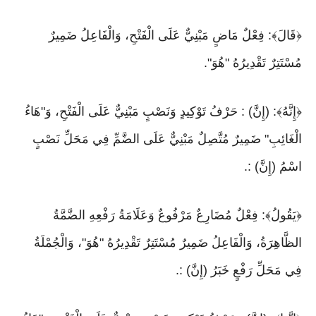
﴿قَالَ﴾: فِعْلٌ مَاضٍ مَبْنِيٌّ عَلَى الْفَتْحِ، وَالْفَاعِلُ ضَمِيرٌ
مُسْتَتِرٌ تَقْدِيرُهُ "هُوَ".
﴿إِنَّهُ﴾: (إِنَّ) : حَرْفُ تَوْكِيدٍ وَنَصْبٍ مَبْنِيٌّ عَلَى الْفَتْحِ، وَ"هَاءُ
الْغَائِبِ" ضَمِيرٌ مُتَّصِلٌ مَبْنِيٌّ عَلَى الضَّمِّ فِي مَحَلِّ نَصْبٍ
اسْمُ (إِنَّ) :.
﴿يَقُولُ﴾: فِعْلٌ مُضَارِعٌ مَرْفُوعٌ وَعَلَامَةُ رَفْعِهِ الضَّمَّةُ
الظَّاهِرَةُ، وَالْفَاعِلُ ضَمِيرٌ مُسْتَتِرٌ تَقْدِيرُهُ "هُوَ"، وَالْجُمْلَةُ
فِي مَحَلِّ رَفْعٍ خَبَرُ (إِنَّ) :.