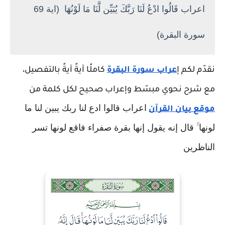
اعراب قَالُوا ادْعُ لَنَا رَبَّكَ يُبَيِّن لَّنَا مَا لَوْنُهَا (اية 69
سورة البقرة)
نقدّم لكم إ
عراب سورة البقرة
كاملًا آيةً آيةً بالتفصيل،
مع شرح نحوي مبسّط وإعراب صحيح لكل كلمة من
اعراب قالوا ادع لنا ربك يبين لنا ما
موقع بيان القرآن
لونها ۚ قال إنه يقول إنها بقرة صفراء فاقع لونها تسر
الناظرين