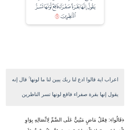
اعراب اية قالوا ادع لنا ربك يبين لنا ما لونها ۚ قال إنه
يقول إنها بقرة صفراء فاقع لونها تسر الناظرين
﴿قَالُوا﴾: فِعْلٌ مَاضٍ مَبْنِيٌّ عَلَى الضَّمِّ لِاتِّصَالِهِ بِوَاوِ