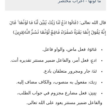
ما لونها - اعراب مختصر
قال الله تعالى:
﴿قَالُوا ادْعُ لَنَا رَبَّكَ يُبَيِّن لَّنَا مَا لَوْنُهَا ۚ قَالَ
إِنَّهُ يَقُولُ إِنَّهَا بَقَرَةٌ صَفْرَاءُ فَاقِعٌ لَّوْنُهَا تَسُرُّ النَّاظِرِينَ﴾
فعل ماض، والواو فاعل.
قالوا:
فعل أمر، والفاعل ضمير مستتر تقديره أنت.
ادع:
جار ومجرور متعلقان بادع.
لنا:
مفعول به منصوب، والكاف مضاف إليه.
ربك:
فعل مضارع مجزوم في جواب الطلب،
يبين:
والفاعل ضمير مستتر يعود على الله تعالى.