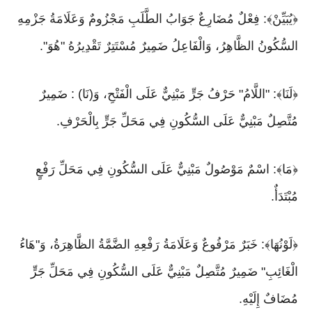
﴿يُبَيِّنْ﴾: فِعْلٌ مُضَارِعٌ جَوَابُ الطَّلَبِ مَجْزُومٌ وَعَلَامَةُ جَزْمِهِ
السُّكُونُ الظَّاهِرُ، وَالْفَاعِلُ ضَمِيرٌ مُسْتَتِرٌ تَقْدِيرُهُ "هُوَ".
﴿لَنَا﴾: "اللَّامُ" حَرْفُ جَرٍّ مَبْنِيٌّ عَلَى الْفَتْحِ، وَ(نَا) : ضَمِيرٌ
مُتَّصِلٌ مَبْنِيٌّ عَلَى السُّكُونِ فِي مَحَلِّ جَرٍّ بِالْحَرْفِ.
﴿مَا﴾: اسْمٌ مَوْصُولٌ مَبْنِيٌّ عَلَى السُّكُونِ فِي مَحَلِّ رَفْعٍ
مُبْتَدَأٌ.
﴿لَوْنُهَا﴾: خَبَرٌ مَرْفُوعٌ وَعَلَامَةُ رَفْعِهِ الضَّمَّةُ الظَّاهِرَةُ، وَ"هَاءُ
الْغَائِبِ" ضَمِيرٌ مُتَّصِلٌ مَبْنِيٌّ عَلَى السُّكُونِ فِي مَحَلِّ جَرٍّ
مُضَافٌ إِلَيْهِ.