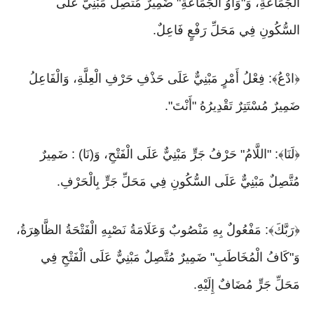
الْجَمَاعَةِ، وَ"وَاوُ الْجَمَاعَةِ" ضَمِيرٌ مُتَّصِلٌ مَبْنِيٌّ عَلَى
السُّكُونِ فِي مَحَلِّ رَفْعٍ فَاعِلٌ.
﴿ادْعُ﴾: فِعْلُ أَمْرٍ مَبْنِيٌّ عَلَى حَذْفِ حَرْفِ الْعِلَّةِ، وَالْفَاعِلُ
ضَمِيرٌ مُسْتَتِرٌ تَقْدِيرُهُ "أَنْتَ".
﴿لَنَا﴾: "اللَّامُ" حَرْفُ جَرٍّ مَبْنِيٌّ عَلَى الْفَتْحِ، وَ(نَا) : ضَمِيرٌ
مُتَّصِلٌ مَبْنِيٌّ عَلَى السُّكُونِ فِي مَحَلِّ جَرٍّ بِالْحَرْفِ.
﴿رَبَّكَ﴾: مَفْعُولٌ بِهِ مَنْصُوبٌ وَعَلَامَةُ نَصْبِهِ الْفَتْحَةُ الظَّاهِرَةُ،
وَ"كَافُ الْمُخَاطَبِ" ضَمِيرٌ مُتَّصِلٌ مَبْنِيٌّ عَلَى الْفَتْحِ فِي
مَحَلِّ جَرٍّ مُضَافٌ إِلَيْهِ.