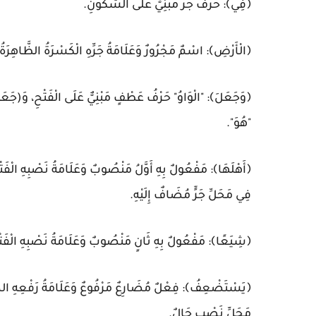
﴿فِي﴾: حَرْفُ جَرٍّ مَبْنِيٌّ عَلَى السُّكُونِ.
﴿الْأَرْضِ﴾: اسْمٌ مَجْرُورٌ وَعَلَامَةُ جَرِّهِ الْكَسْرَةُ الظَّاهِرَةُ
﴿وَجَعَلَ﴾: "الْوَاوُ" حَرْفُ عَطْفٍ مَبْنِيٌّ عَلَى الْفَتْحِ، وَ(جَعَل
"هُوَ".
﴿أَهْلَهَا﴾: مَفْعُولٌ بِهِ أَوَّلُ مَنْصُوبٌ وَعَلَامَةُ نَصْبِهِ الْفَت
فِي مَحَلِّ جَرٍّ مُضَافٌ إِلَيْهِ.
﴿شِيَعًا﴾: مَفْعُولٌ بِهِ ثَانٍ مَنْصُوبٌ وَعَلَامَةُ نَصْبِهِ الْفَتْح
﴿يَسْتَضْعِفُ﴾: فِعْلٌ مُضَارِعٌ مَرْفُوعٌ وَعَلَامَةُ رَفْعِهِ الضَّمّ
مَحَلِّ نَصْبٍ حَالٌ.