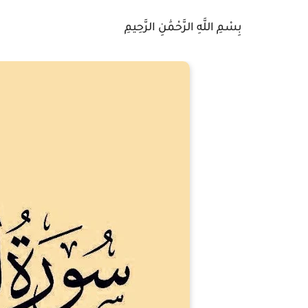
بِسْمِ اللَّهِ الرَّحْمَٰنِ الرَّحِيمِ