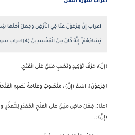
اعراب سورة النمل
اعراب إِنَّ فِرْعَوْنَ عَلَا فِي الْأَرْضِ وَجَعَلَ أَهْلَهَا شِيَع
نِسَاءَهُمْ ۚ إِنَّهُ كَانَ مِنَ الْمُفْسِدِينَ (4)اعراب سورة القصص
﴿إِنَّ﴾: حَرْفُ تَوْكِيدٍ وَنَصْبٍ مَبْنِيٌّ عَلَى الْفَتْحِ.
﴿فِرْعَوْنَ﴾: اسْمُ (إِنَّ) : مَنْصُوبٌ وَعَلَامَةُ نَصْبِهِ الْفَتْحَةُ
﴿عَلَا﴾: فِعْلٌ مَاضٍ مَبْنِيٌّ عَلَى الْفَتْحِ الْمُقَدَّرِ لِلتَّعَذُّرِ، و
(إِنَّ) :.