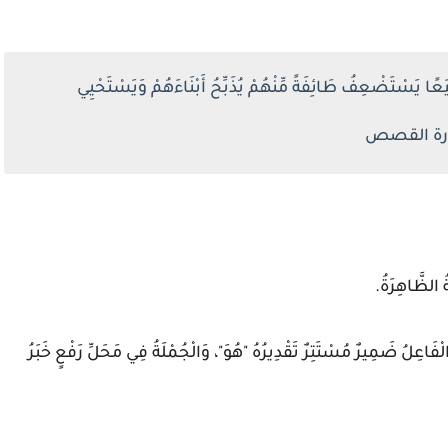
ًا يَسْتَضْعِفُ طَائِفَةً مِّنْهُمْ يُذَبِّحُ أَبْنَاءَهُمْ وَيَسْتَحْيِي
 الظَّاهِرَةُ.
َالْفَاعِلُ ضَمِيرٌ مُسْتَتِرٌ تَقْدِيرُهُ "هُوَ"، وَالْجُمْلَةُ فِي مَحَلِّ رَفْعٍ خَبَرُ