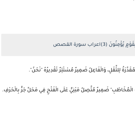
ُونَ (3)اعراب سورة القصص
َدَّرَةُ لِلثِّقَلِ، وَالْفَاعِلُ ضَمِيرٌ مُسْتَتِرٌ تَقْدِيرُهُ "نَحْنُ".
الْمُخَاطَبِ" ضَمِيرٌ مُتَّصِلٌ مَبْنِيٌّ عَلَى الْفَتْحِ فِي مَحَلِّ جَرٍّ بِالْحَرْفِ.