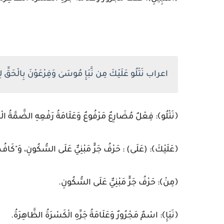
اعراب نَتْلُو عَلَيْكَ مِن نَّبَإِ مُوسَىٰ وَفِرْعَوْنَ بِالْحَقِّ لِقَوْمٍ يُؤْمِن
﴿نَتْلُو﴾: فِعْلٌ مُضَارِعٌ مَرْفُوعٌ وَعَلَامَةُ رَفْعِهِ الضَّمَّةُ الْمُق
﴿عَلَيْكَ﴾: (عَلَى) : حَرْفُ جَرٍّ مَبْنِيٌّ عَلَى السُّكُونِ، وَ"كَافُ 
﴿مِنْ﴾: حَرْفُ جَرٍّ مَبْنِيٌّ عَلَى السُّكُونِ.
﴿نَبَإِ﴾: اسْمٌ مَجْرُورٌ وَعَلَامَةُ جَرِّهِ الْكَسْرَةُ الظَّاهِرَةُ.