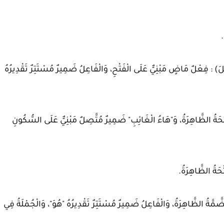
.
َ) : فِعْلٌ مَاضٍ مَبْنِيٌّ عَلَى الْفَتْحِ، وَالْفَاعِلُ ضَمِيرٌ مُسْتَتِرٌ تَقْدِيرُهُ
ْحَةُ الظَّاهِرَةُ، وَ"هَاءُ الْغَائِبِ" ضَمِيرٌ مُتَّصِلٌ مَبْنِيٌّ عَلَى السُّكُونِ
َةُ الظَّاهِرَةُ.
َةُ الظَّاهِرَةُ، وَالْفَاعِلُ ضَمِيرٌ مُسْتَتِرٌ تَقْدِيرُهُ "هُوَ"، وَالْجُمْلَةُ فِي