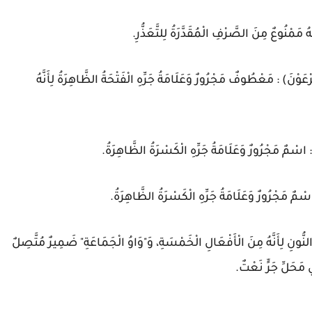
 مَمْنُوعٌ مِنَ الصَّرْفِ الْمُقَدَّرَةُ لِلتَّعَذُّرِ.
َوْنَ) : مَعْطُوفٌ مَجْرُورٌ وَعَلَامَةُ جَرِّهِ الْفَتْحَةُ الظَّاهِرَةُ لِأَنَّهُ
 : اسْمٌ مَجْرُورٌ وَعَلَامَةُ جَرِّهِ الْكَسْرَةُ الظَّاهِرَةُ.
اسْمٌ مَجْرُورٌ وَعَلَامَةُ جَرِّهِ الْكَسْرَةُ الظَّاهِرَةُ.
نُّونِ لِأَنَّهُ مِنَ الْأَفْعَالِ الْخَمْسَةِ، وَ"وَاوُ الْجَمَاعَةِ" ضَمِيرٌ مُتَّصِلٌ
 مَحَلِّ جَرٍّ نَعْتٌ.