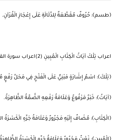
﴿طسم﴾: حُرُوفٌ مُقَطَّعَةٌ لِلدَّلَالَةِ عَلَى إِعْجَازِ الْقُرْآنِ.
اعراب تِلْكَ آيَاتُ الْكِتَابِ الْمُبِينِ (2)اعراب سورة القصص
﴿تِلْكَ﴾: اسْمُ إِشَارَةٍ مَبْنِيٌّ عَلَى الْفَتْحِ فِي مَحَلِّ رَفْعٍ مُبْت
﴿آيَاتُ﴾: خَبَرٌ مَرْفُوعٌ وَعَلَامَةُ رَفْعِهِ الضَّمَّةُ الظَّاهِرَةُ.
﴿الْكِتَابِ﴾: مُضَافٌ إِلَيْهِ مَجْرُورٌ وَعَلَامَةُ جَرِّهِ الْكَسْرَةُ ال
﴿الْمُبِينِ﴾: نَعْتٌ مَجْرُورٌ وَعَلَامَةُ جَرِّهِ الْكَسْرَةُ الظَّاهِرَةُ