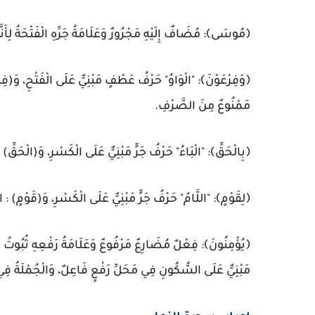
﴿مُوسَى﴾: مُضَافٌ إِلَيْهِ مَجْرُورٌ وَعَلَامَةُ جَرِّهِ الْفَتْحَةُ لِأَنَّهُ
﴿وَفِرْعَوْنَ﴾: "الْوَاوُ" حَرْفُ عَطْفٍ مَبْنِيٌّ عَلَى الْفَتْحِ، وَ(فِرْع
مَمْنُوعٌ مِنَ الصَّرْفِ.
﴿بِالْحَقِّ﴾: "الْبَاءُ" حَرْفُ جَرٍّ مَبْنِيٌّ عَلَى الْكَسْرِ، وَ(الْحَقِّ)
﴿لِقَوْمٍ﴾: "اللَّامُ" حَرْفُ جَرٍّ مَبْنِيٌّ عَلَى الْكَسْرِ، وَ(قَوْمٍ) : 
﴿يُؤْمِنُونَ﴾: فِعْلٌ مُضَارِعٌ مَرْفُوعٌ وَعَلَامَةُ رَفْعِهِ ثُبُوتُ ال
مَبْنِيٌّ عَلَى السُّكُونِ فِي مَحَلِّ رَفْعٍ فَاعِلٌ، وَالْجُمْلَةُ فِي